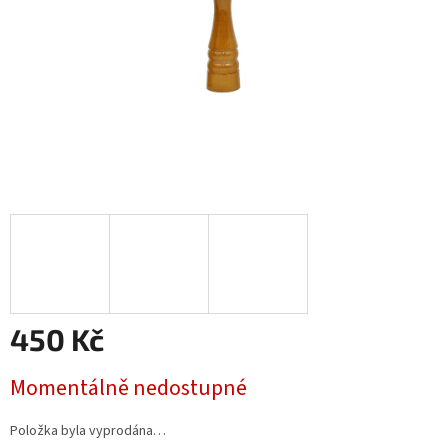
450 Kč
Měrná
Momentálně nedostupné
cena:
Položka byla vyprodána…