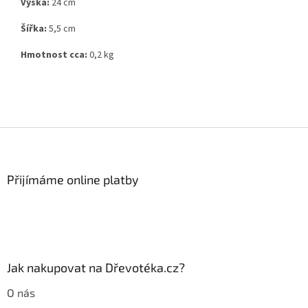
Výška:
24 cm
Šířka:
5,5 cm
Hmotnost cca:
0,2 kg
Z
á
p
a
Přijímáme online platby
t
í
Jak nakupovat na Dřevotéka.cz?
O nás