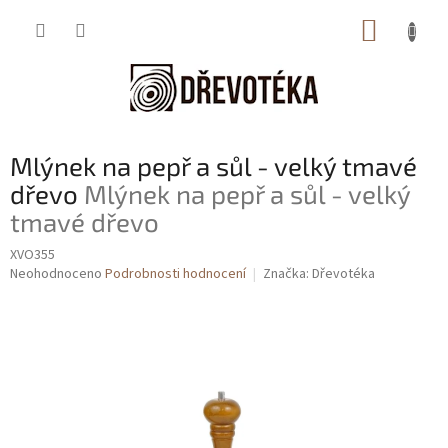
Přejít
NÁKUP
na
obsah
KOŠÍK
Mlýnek na pepř a sůl - velký tmavé
dřevo
Mlýnek na pepř a sůl - velký
tmavé dřevo
XVO355
Průměrné
Neohodnoceno
Podrobnosti hodnocení
Značka:
Dřevotéka
hodnocení
produktu
je
0,0
z
5
hvězdiček.