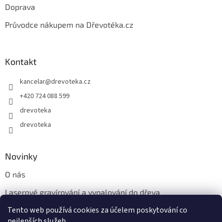
Doprava
Průvodce nákupem na Dřevotéka.cz
Kontakt
kancelar
@
drevoteka.cz
+420 724 088 599
drevoteka
drevoteka
Novinky
O nás
Laserové gravírování a vypalování do dřeva
Tento web používá cookies za účelem poskytování co
Proč jíst z přírodních dřevěných talířů: Ekologická a Stylová
Volba
nejlepších služeb.