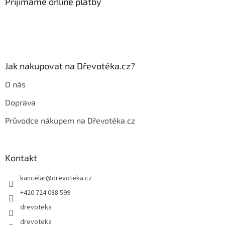
a
Přijímáme online platby
t
í
Jak nakupovat na Dřevotéka.cz?
O nás
Doprava
Průvodce nákupem na Dřevotéka.cz
Kontakt
kancelar
@
drevoteka.cz
+420 724 088 599
drevoteka
drevoteka