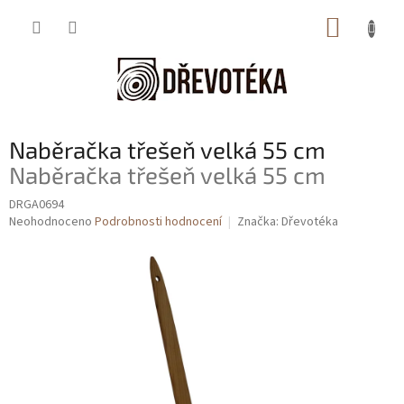
Přejít
NÁKUP
na
obsah
KOŠÍK
Naběračka třešeň velká 55 cm
Naběračka třešeň velká 55 cm
DRGA0694
Průměrné
Neohodnoceno
Podrobnosti hodnocení
Značka:
Dřevotéka
hodnocení
produktu
je
0,0
z
5
hvězdiček.