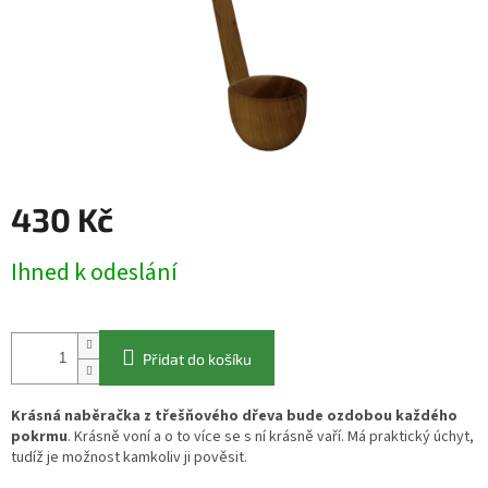
430 Kč
Měrná
Ihned k odeslání
cena:
Přidat do košíku
Krásná naběračka z třešňového dřeva bude ozdobou každého
pokrmu
. Krásně voní a o to více se s ní krásně vaří. Má praktický úchyt,
tudíž je možnost kamkoliv ji pověsit.