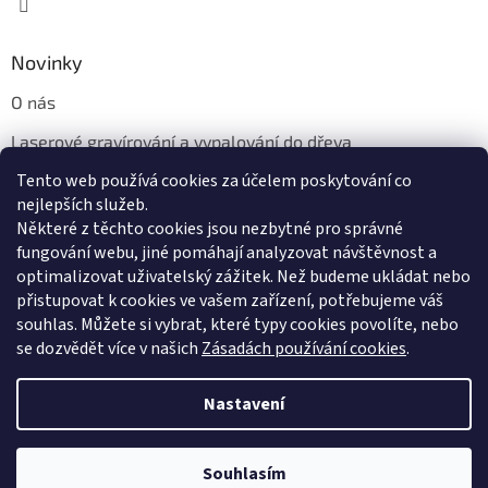
Novinky
O nás
Laserové gravírování a vypalování do dřeva
Tento web používá cookies za účelem poskytování co
Proč jíst z přírodních dřevěných talířů: Ekologická a Stylová
Volba
nejlepších služeb.
Některé z těchto cookies jsou nezbytné pro správné
fungování webu, jiné pomáhají analyzovat návštěvnost a
optimalizovat uživatelský zážitek. Než budeme ukládat nebo
přistupovat k cookies ve vašem zařízení, potřebujeme váš
souhlas. Můžete si vybrat, které typy cookies povolíte, nebo
se dozvědět více v našich
Zásadách používání cookies
.
Vytvořil Shoptet
Nastavení
Copyright 2026
Dřevotéka
. Všechna práva vyhrazena.
Upravit
Souhlasím
nastavení cookies