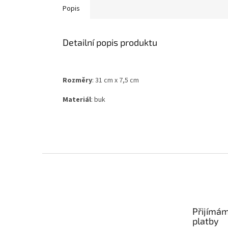
Popis
Detailní popis produktu
Rozměry
: 31 cm x 7,5 cm
Materiál
: buk
Z
á
p
a
t
Přijímám
í
platby