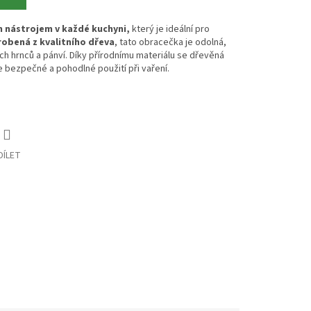
 nástrojem v každé kuchyni,
který je ideální pro
robená z kvalitního dřeva
, tato obracečka je odolná,
ch hrnců a pánví. Díky přírodnímu materiálu se dřevěná
e bezpečné a pohodlné použití při vaření.
DÍLET