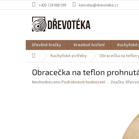
Přejít
+420 724 088 599
kancelar@drevoteka.cz
na
obsah
Dřevěné hračky
Kreativní tvoření
Kuchyňské 
Domů
Kuchyňské potřeby
Obracečka na teflon
Obracečka na teflon prohnut
Průměrné
Neohodnoceno
Podrobnosti hodnocení
Značka:
Dřevot
hodnocení
produktu
je
0,0
z
5
hvězdiček.