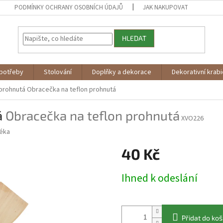
PODMÍNKY OCHRANY OSOBNÍCH ÚDAJŮ
JAK NAKUPOVAT
HLEDAT
potřeby
Stolování
Doplňky a dekorace
Dekorativní krab
 prohnutá
Obracečka na teflon prohnutá
á
Obracečka na teflon prohnutá
XVO226
éka
40 Kč
Měrná
Ihned k odeslání
cena:
Přidat do koš