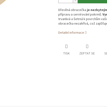
Dřevěná obracečka
je nezbytným
přípravu a servírování pokrmů.
Vy
trvanlivá a šetrná k povrchům vaši
obracečka nezahřívá, což zajišťuj
Detailní informace
TISK
ZEPTAT SE
S