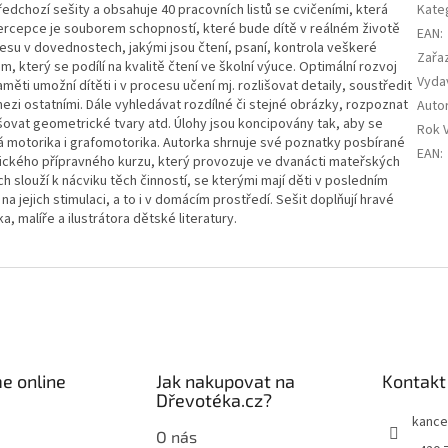
ředchozí sešity a obsahuje 40 pracovních listů se cvičeními, která
Kate
ercepce je souborem schopností, které bude dítě v reálném životě
EAN
:
su v dovednostech, jakými jsou čtení, psaní, kontrola veškeré
Zařa
, který se podílí na kvalitě čtení ve školní výuce. Optimální rozvoj
Vyda
měti umožní dítěti i v procesu učení mj. rozlišovat detaily, soustředit
ezi ostatními. Dále vyhledávat rozdílné či stejné obrázky, rozpoznat
Auto
išovat geometrické tvary atd. Úlohy jsou koncipovány tak, aby se
Rok 
ná motorika i grafomotorika. Autorka shrnuje své poznatky posbírané
EAN
:
ckého přípravného kurzu, který provozuje ve dvanácti mateřských
h slouží k nácviku těch činností, se kterými mají děti v posledním
na jejich stimulaci, a to i v domácím prostředí. Sešit doplňují hravé
 malíře a ilustrátora dětské literatury.
e online
Jak nakupovat na
Kontakt
Dřevotéka.cz?
kance
O nás