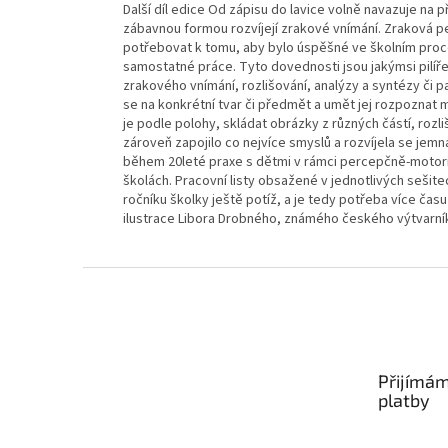
Další díl edice Od zápisu do lavice volně navazuje na p
zábavnou formou rozvíjejí zrakové vnímání. Zraková p
potřebovat k tomu, aby bylo úspěšné ve školním proce
samostatné práce. Tyto dovednosti jsou jakýmsi pilířem
zrakového vnímání, rozlišování, analýzy a syntézy či pa
se na konkrétní tvar či předmět a umět jej rozpoznat m
je podle polohy, skládat obrázky z různých částí, rozl
zároveň zapojilo co nejvíce smyslů a rozvíjela se jem
během 20leté praxe s dětmi v rámci percepčně-motori
školách. Pracovní listy obsažené v jednotlivých sešitec
ročníku školky ještě potíž, a je tedy potřeba více času 
ilustrace Libora Drobného, známého českého výtvarníka,
Z
á
p
a
t
Přijímám
í
platby