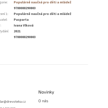
gorie
:
Populárně naučná pro děti a mládež
9788088290803
zení 1
:
Populárně naučná pro děti a mládež
vatel
:
Pasparta
r
:
Ivana Vlková
Vydání
:
2021
9788088290803
Novinky
O nás
lar
@
drevoteka.cz