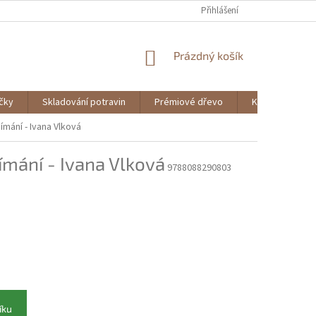
Přihlášení
NÁKUPNÍ
Prázdný košík
KOŠÍK
ičky
Skladování potravin
Prémiové dřevo
Knihy
ímání - Ivana Vlková
ímání - Ivana Vlková
9788088290803
íku