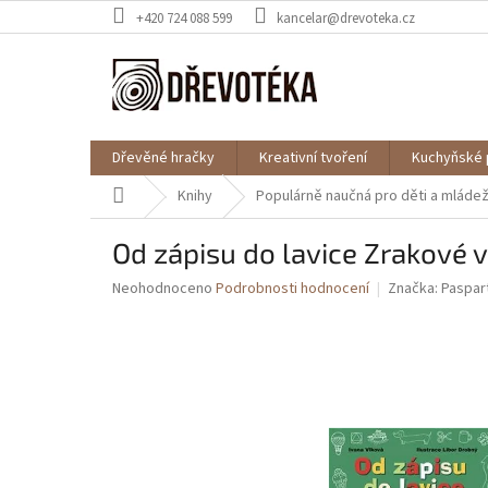
Přejít
+420 724 088 599
kancelar@drevoteka.cz
na
obsah
Dřevěné hračky
Kreativní tvoření
Kuchyňské 
Domů
Knihy
Populárně naučná pro děti a mláde
Od zápisu do lavice Zrakové 
Průměrné
Neohodnoceno
Podrobnosti hodnocení
Značka:
Paspar
hodnocení
produktu
je
0,0
z
5
hvězdiček.