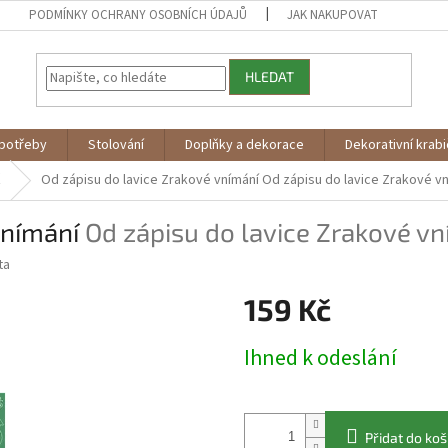
PODMÍNKY OCHRANY OSOBNÍCH ÚDAJŮ
JAK NAKUPOVAT
HLEDAT
potřeby
Stolování
Doplňky a dekorace
Dekorativní krab
ž
Od zápisu do lavice Zrakové vnímání
Od zápisu do lavice Zrakové vn
vnímání
Od zápisu do lavice Zrakové vn
ta
159 Kč
Měrná
Ihned k odeslání
cena:
Přidat do koš