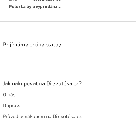
Položka byla vyprodána…
Z
á
p
a
Přijímáme online platby
t
í
Jak nakupovat na Dřevotéka.cz?
O nás
Doprava
Průvodce nákupem na Dřevotéka.cz