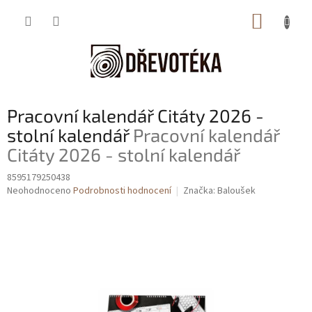
Přejít
NÁKUP
na
obsah
KOŠÍK
Pracovní kalendář Citáty 2026 -
stolní kalendář
Pracovní kalendář
Citáty 2026 - stolní kalendář
8595179250438
Průměrné
Neohodnoceno
Podrobnosti hodnocení
Značka:
Baloušek
hodnocení
produktu
je
0,0
z
5
hvězdiček.