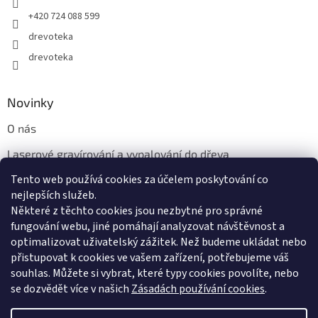
+420 724 088 599
drevoteka
drevoteka
Novinky
O nás
Laserové gravírování a vypalování do dřeva
Tento web používá cookies za účelem poskytování co
Proč jíst z přírodních dřevěných talířů: Ekologická a Stylová
Volba
nejlepších služeb.
Některé z těchto cookies jsou nezbytné pro správné
fungování webu, jiné pomáhají analyzovat návštěvnost a
optimalizovat uživatelský zážitek. Než budeme ukládat nebo
přistupovat k cookies ve vašem zařízení, potřebujeme váš
souhlas. Můžete si vybrat, které typy cookies povolíte, nebo
se dozvědět více v našich
Zásadách používání cookies
.
Vytvořil Shoptet