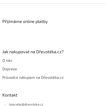
Z
á
p
a
Přijímáme online platby
t
í
Jak nakupovat na Dřevotéka.cz?
O nás
Doprava
Průvodce nákupem na Dřevotéka.cz
Kontakt
kancelar
@
drevoteka.cz