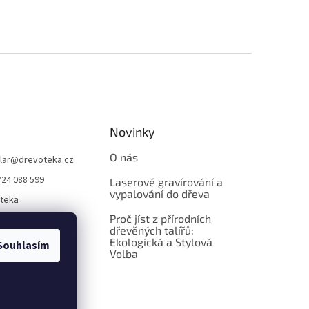
Novinky
O nás
lar
@
drevoteka.cz
724 088 599
Laserové gravírování a
vypalování do dřeva
teka
Proč jíst z přírodních
teka
dřevěných talířů:
Ekologická a Stylová
Souhlasím
Volba