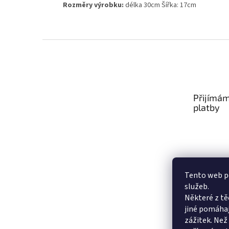
Rozměry výrobku:
délka 30cm Šířka: 17cm
Z
á
p
a
t
Přijímám
í
platby
Tento web po
služeb.
Některé z tě
jiné pomáhaj
zážitek. Než