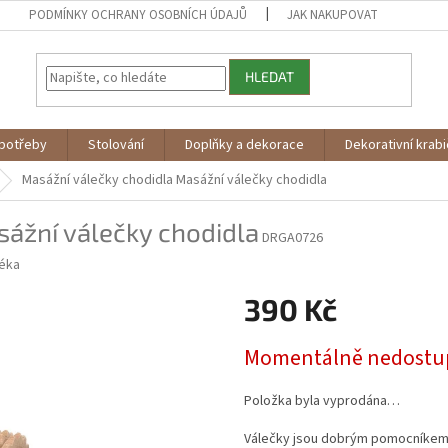
PODMÍNKY OCHRANY OSOBNÍCH ÚDAJŮ
JAK NAKUPOVAT
HLEDAT
potřeby
Stolování
Doplňky a dekorace
Dekorativní krab
Masážní válečky chodidla
Masážní válečky chodidla
ážní válečky chodidla
DRGA0726
éka
390 Kč
Měrná
Momentálně nedostu
cena:
Položka byla vyprodána…
Válečky jsou dobrým pomocníkem n