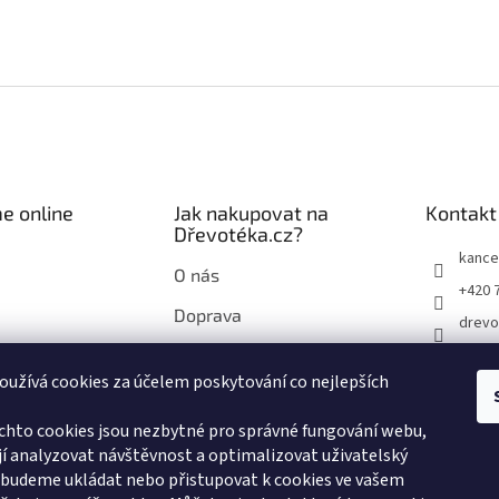
e online
Jak nakupovat na
Kontakt
Dřevotéka.cz?
kance
O nás
+420 
Doprava
drevo
Průvodce nákupem na
drevo
Dřevotéka.cz
užívá cookies za účelem poskytování co nejlepších
chto cookies jsou nezbytné pro správné fungování webu,
í analyzovat návštěvnost a optimalizovat uživatelský
 budeme ukládat nebo přistupovat k cookies ve vašem