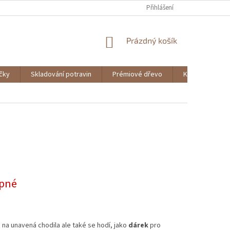
Přihlášení
NÁKUPNÍ
Prázdný košík
KOŠÍK
ičky
Skladování potravin
Prémiové dřevo
Knihy
pné
a unavená chodila ale také se hodí, jako
dárek
pro