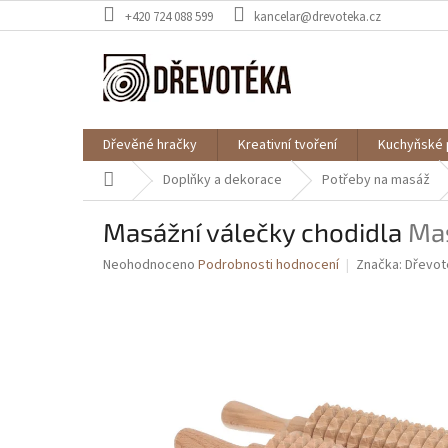
Přejít
+420 724 088 599
kancelar@drevoteka.cz
na
obsah
Dřevěné hračky
Kreativní tvoření
Kuchyňské 
Domů
Doplňky a dekorace
Potřeby na masáž
Masážní válečky chodidla
Mas
Průměrné
Neohodnoceno
Podrobnosti hodnocení
Značka:
Dřevot
hodnocení
produktu
je
0,0
z
5
hvězdiček.