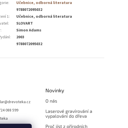
gorie
:
Učebnice, odborná literatura
9788072095032
zení 1
:
Učebnice, odborná literatura
vatel
:
SLOVART
r
:
Simon Adams
Vydání
:
2003
9788072095032
Novinky
O nás
lar
@
drevoteka.cz
724 088 599
Laserové gravírování a
vypalování do dřeva
teka
Proč jíst z přírodních
teka