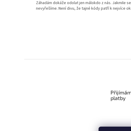
Záhadám dokáže odolat jen málokdo z nás. Jakmile s
nevyřešíme. Není divu, že tajné kódy patří k nejvíce o
Z
á
p
a
t
Přijímám
í
platby