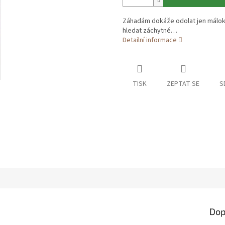
Záhadám dokáže odolat jen málok
hledat záchytné…
Detailní informace
TISK
ZEPTAT SE
S
Dop