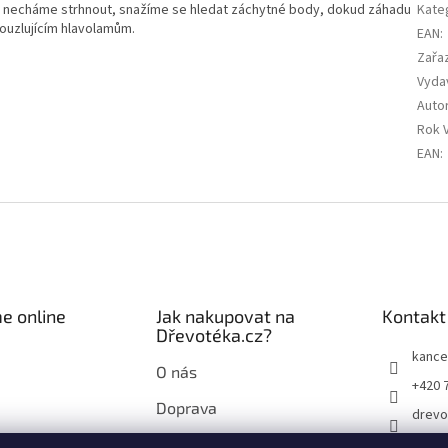
e necháme strhnout, snažíme se hledat záchytné body, dokud záhadu
Kate
kouzlujícím hlavolamům.
EAN
:
Zařa
Vyda
Auto
Rok 
EAN
:
e online
Jak nakupovat na
Kontakt
Dřevotéka.cz?
kance
O nás
+420 
Doprava
drevo
Průvodce nákupem na
drevo