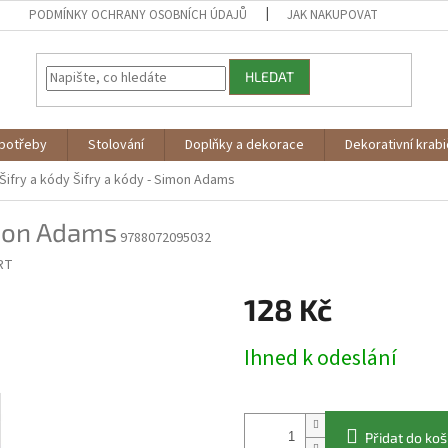
PODMÍNKY OCHRANY OSOBNÍCH ÚDAJŮ
JAK NAKUPOVAT
HLEDAT
potřeby
Stolování
Doplňky a dekorace
Dekorativní krab
Šifry a kódy
Šifry a kódy - Simon Adams
imon Adams
9788072095032
RT
128 Kč
Měrná
Ihned k odeslání
cena:
Přidat do koš