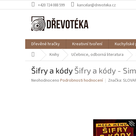
Přejít
+420 724 088 599
kancelar@drevoteka.cz
na
obsah
Dřevěné hračky
Kreativní tvoření
Kuchyňské 
Domů
Knihy
Učebnice, odborná literatura
Šifry a kódy
Šifry a kódy - S
Průměrné
Neohodnoceno
Podrobnosti hodnocení
Značka:
SLOVA
hodnocení
produktu
je
0,0
z
5
hvězdiček.