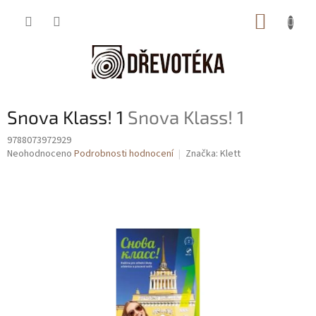
Přejít
NÁKUP
na
obsah
KOŠÍK
Snova Klass! 1
Snova Klass! 1
9788073972929
Průměrné
Neohodnoceno
Podrobnosti hodnocení
Značka:
Klett
hodnocení
produktu
je
0,0
z
5
hvězdiček.