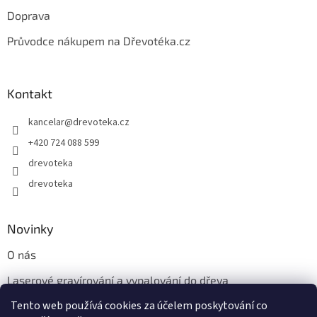
Doprava
Průvodce nákupem na Dřevotéka.cz
Kontakt
kancelar
@
drevoteka.cz
+420 724 088 599
drevoteka
drevoteka
Novinky
O nás
Laserové gravírování a vypalování do dřeva
Tento web používá cookies za účelem poskytování co
Proč jíst z přírodních dřevěných talířů: Ekologická a Stylová