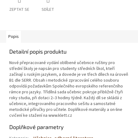
ZEPTAT SE
SDÍLET
Popis
Detailní popis produktu
Nové přepracované vydání oblíbené učebnice ruštiny pro
střední školy je napsán pro studenty středních škol, kteří
začínají s ruským jazykem, a dovede je ve třech dílech na úroveň
B1 dle SERR. Obsah i metodické zpracování celého souboru
odpovídá požadavkům Společného evropského referenčního
rámce pro jazyky. Třídílná sada učebnic pokryje přibližně čtyři
roky studia, při dotaci 2–3 hodiny týdně. Každý díl se skládá z
učebnice, integrovaného pracovního sešitu a samostatné
metodické příručky pro učitele. Doplňkové materiály a on-line
cvičení ke stažení na www.klett.cz
Doplňkové parametry