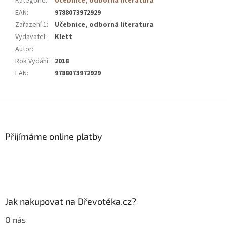
Kategorie
:
Učebnice, odborná literatura
EAN
:
9788073972929
Zařazení 1
:
Učebnice, odborná literatura
Vydavatel
:
Klett
Autor
:
Rok Vydání
:
2018
EAN
:
9788073972929
Z
á
p
a
Přijímáme online platby
t
í
Jak nakupovat na Dřevotéka.cz?
O nás