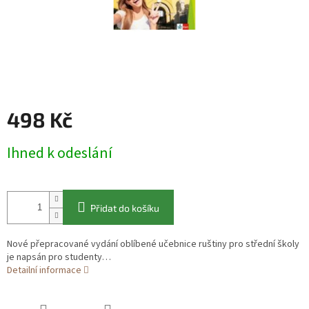
498 Kč
Měrná
Ihned k odeslání
cena:
Přidat do košíku
Nové přepracované vydání oblíbené učebnice ruštiny pro střední školy
je napsán pro studenty…
Detailní informace