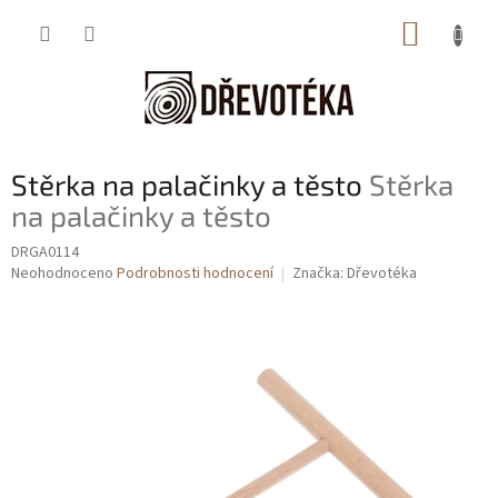
Přejít
NÁKUP
na
obsah
KOŠÍK
Stěrka na palačinky a těsto
Stěrka
na palačinky a těsto
DRGA0114
Průměrné
Neohodnoceno
Podrobnosti hodnocení
Značka:
Dřevotéka
hodnocení
produktu
je
0,0
z
5
hvězdiček.