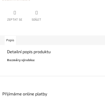
ZEPTAT SE
SDÍLET
Popis
Detailní popis produktu
Rozměry výrobku:
Z
á
p
a
Přijímáme online platby
t
í