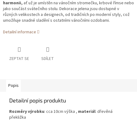
harmonii,
ať už je umístěn na vánočním stromečku, krbové římse nebo
jako součást svátečního stolu. Dekorace jelena jsou dostupné v
různých velikostech a designech, od tradičních po moderní styly, což
umožňuje snadné sladění s ostatními vánočními ozdobami.
Detailní informace
ZEPTAT SE
SDÍLET
Popis
Detailní popis produktu
Rozměry výrobku
: cca 10cm výška ,
materiál
: dřevěná
překližka