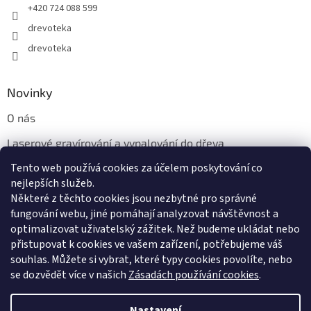
+420 724 088 599
drevoteka
drevoteka
Novinky
O nás
Laserové gravírování a vypalování do dřeva
Tento web používá cookies za účelem poskytování co
Proč jíst z přírodních dřevěných talířů: Ekologická a Stylová
Volba
nejlepších služeb.
Některé z těchto cookies jsou nezbytné pro správné
fungování webu, jiné pomáhají analyzovat návštěvnost a
optimalizovat uživatelský zážitek. Než budeme ukládat nebo
přistupovat k cookies ve vašem zařízení, potřebujeme váš
souhlas. Můžete si vybrat, které typy cookies povolíte, nebo
se dozvědět více v našich
Zásadách používání cookies
.
Vytvořil Shoptet
Nastavení