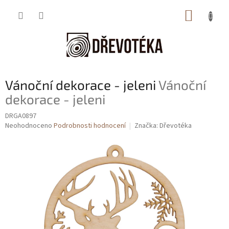
Přejít
NÁKUP
na
obsah
KOŠÍK
Vánoční dekorace - jeleni
Vánoční
dekorace - jeleni
DRGA0897
Průměrné
Neohodnoceno
Podrobnosti hodnocení
Značka:
Dřevotéka
hodnocení
produktu
je
0,0
z
5
hvězdiček.