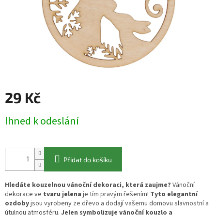
29 Kč
Měrná
Ihned k odeslání
cena:
Přidat do košíku
Hledáte kouzelnou vánoční dekoraci, která zaujme?
Vánoční
dekorace ve
tvaru jelena
je tím pravým řešením!
Tyto elegantní
ozdoby
jsou vyrobeny ze dřevo a dodají vašemu domovu slavnostní a
útulnou atmosféru.
Jelen symbolizuje vánoční kouzlo a