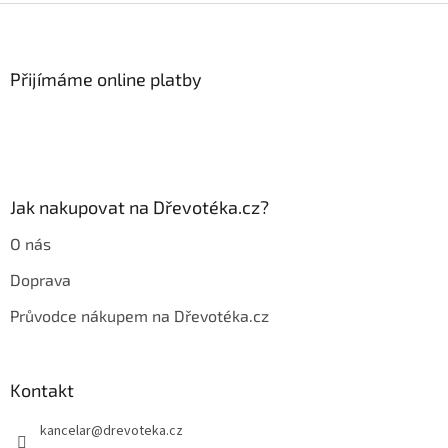
Z
á
p
a
Přijímáme online platby
t
í
Jak nakupovat na Dřevotéka.cz?
O nás
Doprava
Průvodce nákupem na Dřevotéka.cz
Kontakt
kancelar
@
drevoteka.cz