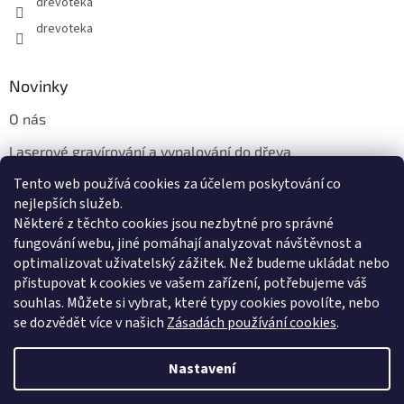
drevoteka
drevoteka
Novinky
O nás
Laserové gravírování a vypalování do dřeva
Tento web používá cookies za účelem poskytování co
Proč jíst z přírodních dřevěných talířů: Ekologická a Stylová
Volba
nejlepších služeb.
Některé z těchto cookies jsou nezbytné pro správné
fungování webu, jiné pomáhají analyzovat návštěvnost a
optimalizovat uživatelský zážitek. Než budeme ukládat nebo
přistupovat k cookies ve vašem zařízení, potřebujeme váš
souhlas. Můžete si vybrat, které typy cookies povolíte, nebo
se dozvědět více v našich
Zásadách používání cookies
.
Vytvořil Shoptet
Nastavení