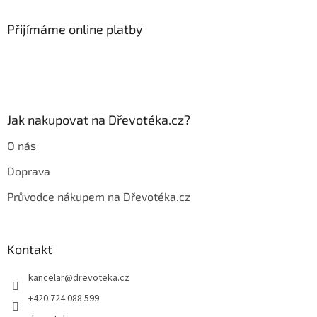
p
a
Přijímáme online platby
t
í
Jak nakupovat na Dřevotéka.cz?
O nás
Doprava
Průvodce nákupem na Dřevotéka.cz
Kontakt
kancelar
@
drevoteka.cz
+420 724 088 599