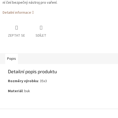
ní činí bezpečný nástroj pro vaření.
Detailní informace
ZEPTAT SE
SDÍLET
Popis
Detailní popis produktu
Rozměry výrobku
: 35x3
Materiál
: buk
Z
á