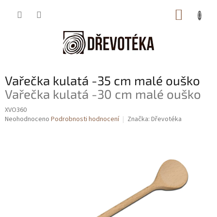
Přejít
NÁKUP
na
obsah
KOŠÍK
Vařečka kulatá -35 cm malé ouško
Vařečka kulatá -30 cm malé ouško
XVO360
Průměrné
Neohodnoceno
Podrobnosti hodnocení
Značka:
Dřevotéka
hodnocení
produktu
je
0,0
z
5
hvězdiček.