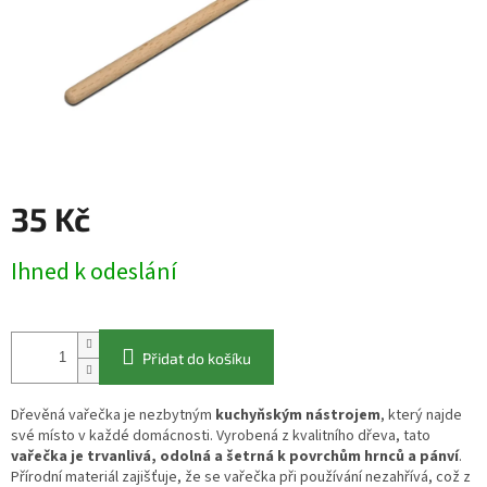
35 Kč
Měrná
Ihned k odeslání
cena:
Přidat do košíku
Dřevěná vařečka je nezbytným
kuchyňským nástrojem
, který najde
své místo v každé domácnosti. Vyrobená z kvalitního dřeva, tato
vařečka je trvanlivá, odolná a šetrná k povrchům hrnců a pánví
.
Přírodní materiál zajišťuje, že se vařečka při používání nezahřívá, což z