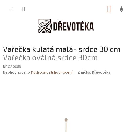
Přejít
NÁKUP
na
obsah
KOŠÍK
Vařečka kulatá malá- srdce 30 cm
Vařečka oválná srdce 30cm
DRGA0668
Průměrné
Neohodnoceno
Podrobnosti hodnocení
Značka:
Dřevotéka
hodnocení
produktu
je
0,0
z
5
hvězdiček.