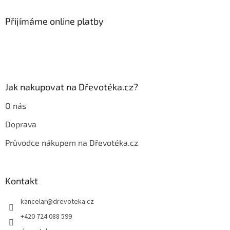
p
a
Přijímáme online platby
t
í
Jak nakupovat na Dřevotéka.cz?
O nás
Doprava
Průvodce nákupem na Dřevotéka.cz
Kontakt
kancelar
@
drevoteka.cz
+420 724 088 599