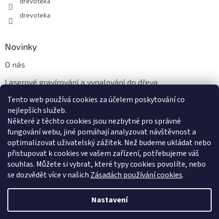
drevoteka
drevoteka
Novinky
O nás
Laserové gravírování a vypalování do dřeva
Tento web používá cookies za účelem poskytování co
Proč jíst z přírodních dřevěných talířů: Ekologická a Stylová
Volba
nejlepších služeb.
Některé z těchto cookies jsou nezbytné pro správné
fungování webu, jiné pomáhají analyzovat návštěvnost a
optimalizovat uživatelský zážitek. Než budeme ukládat nebo
přistupovat k cookies ve vašem zařízení, potřebujeme váš
souhlas. Můžete si vybrat, které typy cookies povolíte, nebo
se dozvědět více v našich
Zásadách používání cookies
.
Vytvořil Shoptet
Nastavení