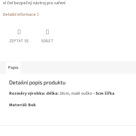
ní činí bezpečný nástroj pro vaření.
Detailní informace
ZEPTAT SE
SDÍLET
Popis
Detailní popis produktu
Rozměry výrobku: délka:
28cm, malé ouško
- 5cm šířka
Materiál: Buk
Z
á