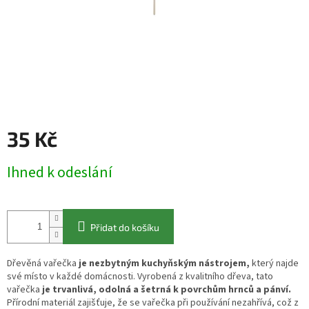
35 Kč
Měrná
Ihned k odeslání
cena:
Přidat do košíku
Dřevěná vařečka
je nezbytným kuchyňským nástrojem,
který najde
své místo v každé domácnosti. Vyrobená z kvalitního dřeva, tato
vařečka
je trvanlivá, odolná a šetrná k povrchům hrnců a pánví.
Přírodní materiál zajišťuje, že se vařečka při používání nezahřívá, což z