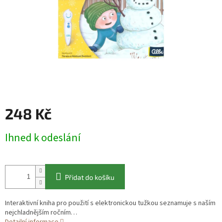
248 Kč
Měrná
Ihned k odeslání
cena:
Přidat do košíku
Interaktivní kniha pro použití s elektronickou tužkou seznamuje s naším
nejchladnějším ročním…