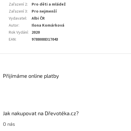
Zařazení 2
:
Pro děti a mládež
Zařazení 3
:
Pro nejmenší
Vydavatel
:
Albi ČR
Autor
:
Ilona Komárková
Rok Vydání
:
2020
EAN
:
9788088317043
Z
á
p
a
Přijímáme online platby
t
í
Jak nakupovat na Dřevotéka.cz?
O nás