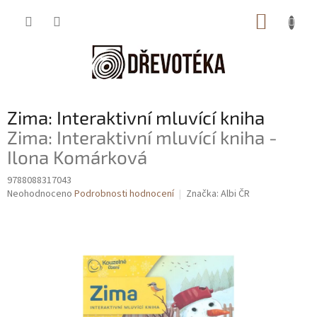
Přejít
NÁKUP
na
obsah
KOŠÍK
Zima: Interaktivní mluvící kniha
Zima: Interaktivní mluvící kniha -
Ilona Komárková
9788088317043
Průměrné
Neohodnoceno
Podrobnosti hodnocení
Značka:
Albi ČR
hodnocení
produktu
je
0,0
z
5
hvězdiček.