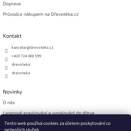
Doprava
Průvodce nákupem na Dřevotéka.cz
Kontakt
kancelar
@
drevoteka.cz
+420 724 088 599
drevoteka
drevoteka
Novinky
O nás
Laserové gravírování a vypalování do dřeva
Tento web používá cookies za účelem poskytování co
Proč jíst z přírodních dřevěných talířů: Ekologická a Stylová
Volba
nejlepších služeb.