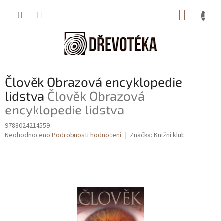
Přejít
NÁKUP
na
obsah
KOŠÍK
Člověk Obrazová encyklopedie
lidstva
Člověk Obrazová
encyklopedie lidstva
9788024214559
Průměrné
Neohodnoceno
Podrobnosti hodnocení
Značka:
Knižní klub
hodnocení
produktu
je
0,0
z
5
hvězdiček.