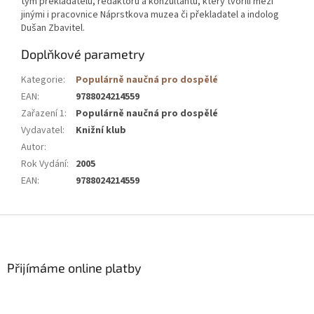
tým překladatelů, redaktorů a konzultantů, který tvořili mezi
jinými i pracovnice Náprstkova muzea či překladatel a indolog
Dušan Zbavitel.
Doplňkové parametry
Kategorie
:
Populárně naučná pro dospělé
EAN
:
9788024214559
Zařazení 1
:
Populárně naučná pro dospělé
Vydavatel
:
Knižní klub
Autor
:
Rok Vydání
:
2005
EAN
:
9788024214559
Z
á
p
a
Přijímáme online platby
t
í