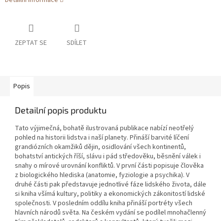
Detailní informace
ZEPTAT SE
SDÍLET
Popis
Detailní popis produktu
Tato výjimečná, bohatě ilustrovaná publikace nabízí neotřelý
pohled na historii lidstva i naší planety. Přináší barvité líčení
grandiózních okamžiků dějin, osidlování všech kontinentů,
bohatství antických říší, slávu i pád středověku, běsnění válek i
snahy o mírové urovnání konfliktů. V první části popisuje člověka
z biologického hlediska (anatomie, fyziologie a psychika). V
druhé části pak představuje jednotlivé fáze lidského života, dále
si kniha všímá kultury, politiky a ekonomických zákonitostí lidské
společnosti. V posledním oddílu kniha přináší portréty všech
hlavních národů světa. Na českém vydání se podílel mnohačlenný