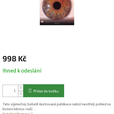
998 Kč
Měrná
Ihned k odeslání
cena:
Přidat do košíku
Tato výjimečná, bohatě ilustrovaná publikace nabízí neotřelý pohled na
historii lidstva i naší…