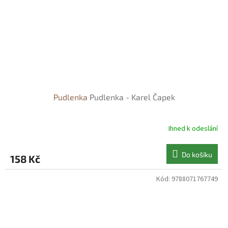
Pudlenka
Pudlenka - Karel Čapek
Ihned k odeslání
Do košíku
158 Kč
Kód:
9788071767749