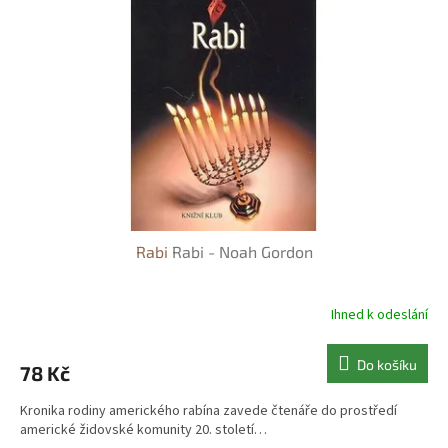
s
o
p
d
r
u
o
k
d
t
u
ů
k
t
ů
Rabi
Rabi - Noah Gordon
Ihned k odeslání
Do košíku
78 Kč
Kronika rodiny amerického rabína zavede čtenáře do prostředí
americké židovské komunity 20. století…