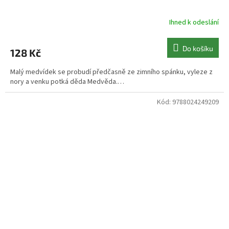
Ihned k odeslání
Do košíku
128 Kč
Malý medvídek se probudí předčasně ze zimního spánku, vyleze z
nory a venku potká děda Medvěda.…
Kód:
9788024249209