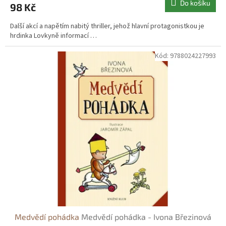
Do košíku
98 Kč
Další akcí a napětím nabitý thriller, jehož hlavní protagonistkou je
hrdinka Lovkyně informací …
Kód:
9788024227993
Medvědí pohádka
Medvědí pohádka - Ivona Březinová