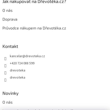
Jak nakupovat na Dřevotéka.cz?
v
ý
O nás
p
i
Doprava
s
u
Průvodce nákupem na Dřevotéka.cz
Kontakt
kancelar
@
drevoteka.cz
+420 724 088 599
drevoteka
drevoteka
Novinky
O nás