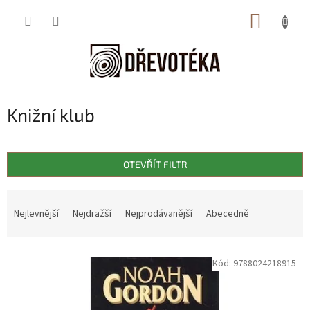
Přejít
NÁKUP
na
obsah
KOŠÍK
Knižní klub
OTEVŘÍT FILTR
Ř
a
Nejlevnější
Nejdražší
Nejprodávanější
Abecedně
z
e
V
n
Kód:
9788024218915
ý
í
p
p
i
r