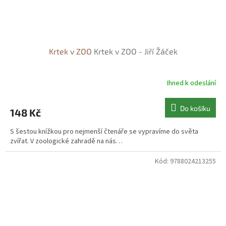
Krtek v ZOO
Krtek v ZOO - Jiří Žáček
Ihned k odeslání
Do košíku
148 Kč
S šestou knížkou pro nejmenší čtenáře se vypravíme do světa
zvířat. V zoologické zahradě na nás…
Kód:
9788024213255