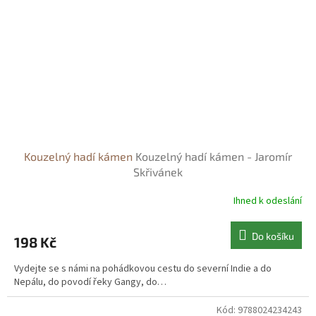
Kouzelný hadí kámen
Kouzelný hadí kámen - Jaromír
Skřivánek
Ihned k odeslání
Do košíku
198 Kč
Vydejte se s námi na pohádkovou cestu do severní Indie a do
Nepálu, do povodí řeky Gangy, do…
Kód:
9788024234243