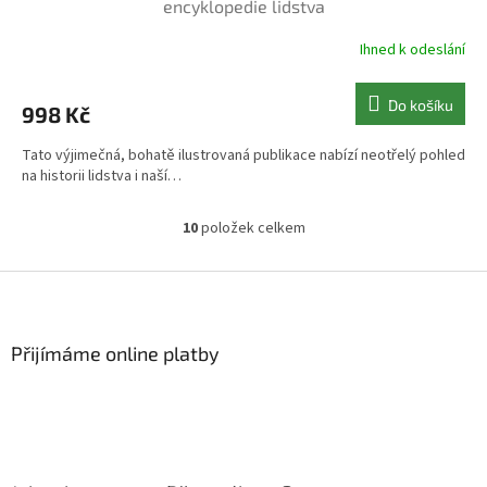
encyklopedie lidstva
Ihned k odeslání
Do košíku
998 Kč
Tato výjimečná, bohatě ilustrovaná publikace nabízí neotřelý pohled
na historii lidstva i naší…
10
položek celkem
O
v
l
Z
á
á
d
p
a
a
Přijímáme online platby
c
t
í
í
p
r
v
k
y