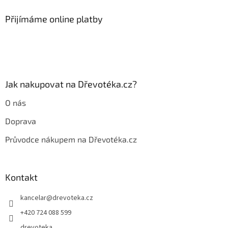
p
a
Přijímáme online platby
t
í
Jak nakupovat na Dřevotéka.cz?
O nás
Doprava
Průvodce nákupem na Dřevotéka.cz
Kontakt
kancelar
@
drevoteka.cz
+420 724 088 599
drevoteka