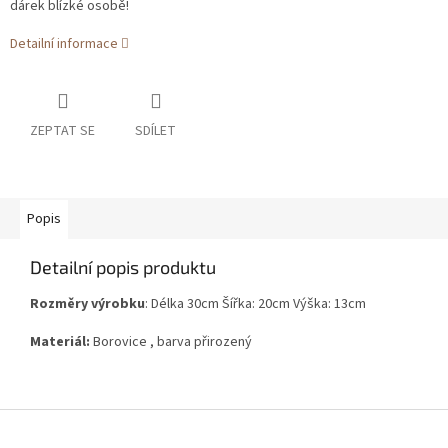
dárek blízké osobě!
Detailní informace
ZEPTAT SE
SDÍLET
Popis
Detailní popis produktu
Rozměry výrobku
: Délka 30cm Šířka: 20cm Výška: 13cm
Materiál:
Borovice , barva přirozený
Z
á