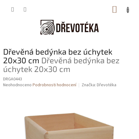
Přejít
NÁKUP
na
obsah
KOŠÍK
Dřevěná bedýnka bez úchytek
20x30 cm
Dřevěná bedýnka bez
úchytek 20x30 cm
DRGA0443
Průměrné
Neohodnoceno
Podrobnosti hodnocení
Značka:
Dřevotéka
hodnocení
produktu
je
0,0
z
5
hvězdiček.