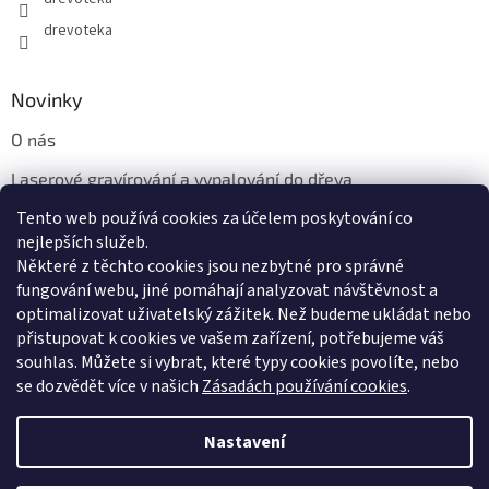
drevoteka
Novinky
O nás
Laserové gravírování a vypalování do dřeva
Tento web používá cookies za účelem poskytování co
Proč jíst z přírodních dřevěných talířů: Ekologická a Stylová
Volba
nejlepších služeb.
Některé z těchto cookies jsou nezbytné pro správné
fungování webu, jiné pomáhají analyzovat návštěvnost a
optimalizovat uživatelský zážitek. Než budeme ukládat nebo
přistupovat k cookies ve vašem zařízení, potřebujeme váš
souhlas. Můžete si vybrat, které typy cookies povolíte, nebo
se dozvědět více v našich
Zásadách používání cookies
.
Vytvořil Shoptet
Nastavení