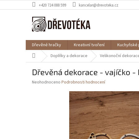
Přejít
+420 724 088 599
kancelar@drevoteka.cz
na
obsah
Dřevěné hračky
Kreativní tvoření
Kuchyňské 
Domů
Doplňky a dekorace
Velikonoční dekorac
Dřevěná dekorace - vajíčko -
Průměrné
Neohodnoceno
Podrobnosti hodnocení
hodnocení
produktu
je
0,0
z
5
hvězdiček.