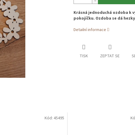
Krásná jednoduchá ozdoba k v
pokojíčku. Ozdoba se dá hezky 
Detailní informace
TISK
ZEPTAT SE
S
Kód:
45495
Kó