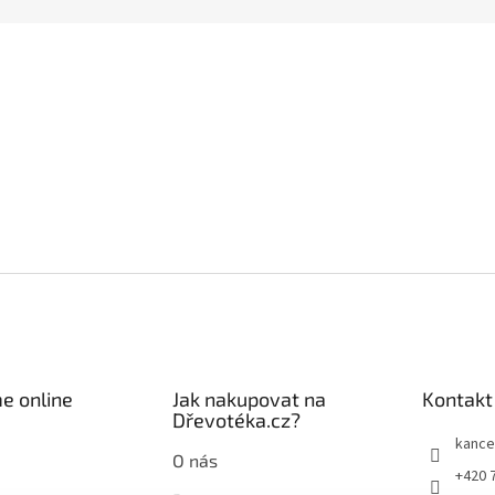
e online
Jak nakupovat na
Kontakt
Dřevotéka.cz?
kance
O nás
+420 