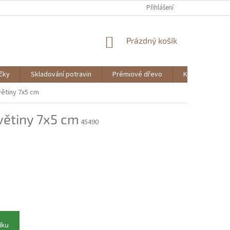
Přihlášení
NÁKUPNÍ
Prázdný košík
KOŠÍK
ičky
Skladování potravin
Prémiové dřevo
Knihy
větiny 7x5 cm
větiny 7x5 cm
45490
íku