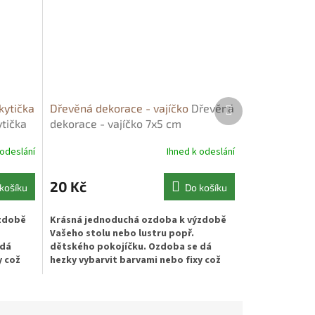
Další
kytička
Dřevěná dekorace - vajíčko
Dřevěná
produkt
ytička
dekorace - vajíčko 7x5 cm
 odeslání
Ihned k odeslání
20 Kč
košíku
Do košíku
ýzdobě
Krásná jednoduchá ozdoba k výzdobě
Vašeho stolu nebo lustru popř.
 dá
dětského pokojíčku. Ozdoba se dá
y což
hezky vybarvit barvami nebo fixy což
ocení hlavně děti.