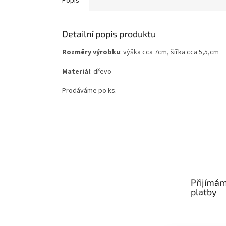
Popis
Detailní popis produktu
Rozměry výrobku
: výška cca 7cm, šířka cca 5,5,cm
Materiál
: dřevo
Prodáváme po ks.
Z
á
p
a
t
Přijímám
í
platby