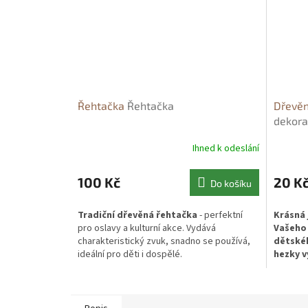
Řehtačka
Řehtačka
Dřevěn
dekora
Ihned k odeslání
100 Kč
20 K
Do košíku
Tradiční dřevěná řehtačka
- perfektní
Krásná
pro oslavy a kulturní akce. Vydává
Vašeho 
charakteristický zvuk, snadno se používá,
dětskéh
ideální pro děti i dospělé.
hezky v
ocení h