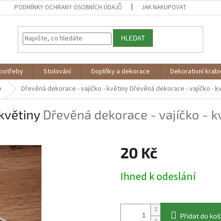
PODMÍNKY OCHRANY OSOBNÍCH ÚDAJŮ
JAK NAKUPOVAT
HLEDAT
potřeby
Stolování
Doplňky a dekorace
Dekorativní krab
e
Dřevěná dekorace - vajíčko - květiny
Dřevěná dekorace - vajíčko - k
 květiny
Dřevěná dekorace - vajíčko - k
20 Kč
Měrná
Ihned k odeslání
cena:
Přidat do koš