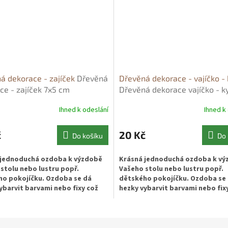
á dekorace - zajíček
Dřevěná
Dřevěná dekorace - vajíčko - 
ce - zajíček 7x5 cm
Dřevěná dekorace vajíčko - k
7x5 cm
Ihned k odeslání
Ihned k
č
20 Kč
Do košíku
Do 
 jednoduchá ozdoba k výzdobě
Krásná jednoduchá ozdoba k v
stolu nebo lustru popř.
Vašeho stolu nebo lustru popř.
o pokojíčku. Ozdoba se dá
dětského pokojíčku. Ozdoba se
ybarvit barvami nebo fixy což
hezky vybarvit barvami nebo fix
lavně děti.
ocení hlavně děti.