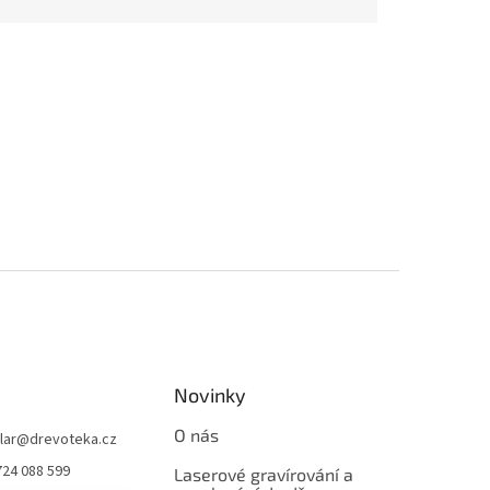
Novinky
O nás
lar
@
drevoteka.cz
724 088 599
Laserové gravírování a