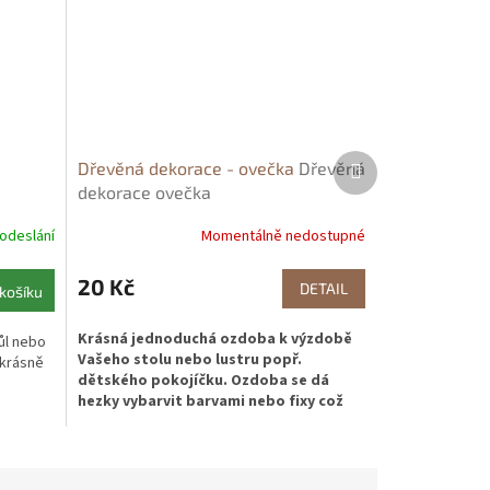
Další
e
Dřevěná dekorace - ovečka
Dřevěná
produkt
e
dekorace ovečka
 odeslání
Momentálně nedostupné
20 Kč
DETAIL
košíku
Krásná jednoduchá ozdoba k výzdobě
ůl nebo
Vašeho stolu nebo lustru popř.
 krásně
dětského pokojíčku. Ozdoba se dá
hezky vybarvit barvami nebo fixy což
ocení hlavně děti.