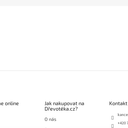
e online
Jak nakupovat na
Kontakt
Dřevotéka.cz?
kance
O nás
+420 