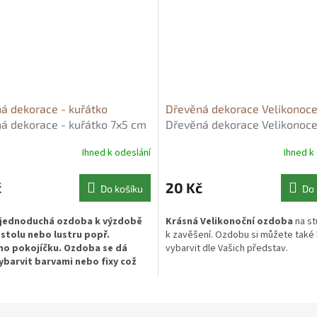
á dekorace - kuřátko
Dřevěná dekorace Velikonoc
á dekorace - kuřátko 7x5 cm
Dřevěná dekorace Velikonoc
Ihned k odeslání
Ihned k
č
20 Kč
Do košíku
Do 
 jednoduchá ozdoba k výzdobě
Krásná Velikonoční ozdoba
na st
stolu nebo lustru popř.
k zavěšení. Ozdobu si můžete také
o pokojíčku. Ozdoba se dá
vybarvit dle Vašich představ.
ybarvit barvami nebo fixy což
lavně děti.