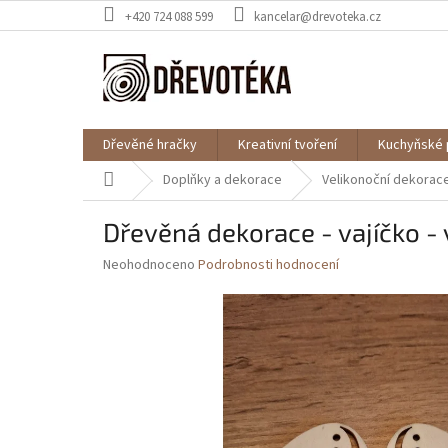
Přejít
+420 724 088 599
kancelar@drevoteka.cz
na
obsah
Dřevěné hračky
Kreativní tvoření
Kuchyňské 
Domů
Doplňky a dekorace
Velikonoční dekorac
Dřevěná dekorace - vajíčko -
Průměrné
Neohodnoceno
Podrobnosti hodnocení
hodnocení
produktu
je
0,0
z
5
hvězdiček.