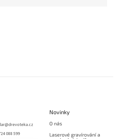
Novinky
O nás
lar
@
drevoteka.cz
724 088 599
Laserové gravírování a