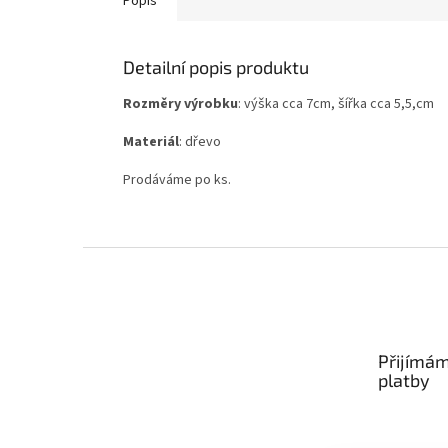
Popis
Detailní popis produktu
Rozměry výrobku
: výška cca 7cm, šířka cca 5,5,cm
Materiál
: dřevo
Prodáváme po ks.
Z
á
p
a
t
Přijímám
í
platby