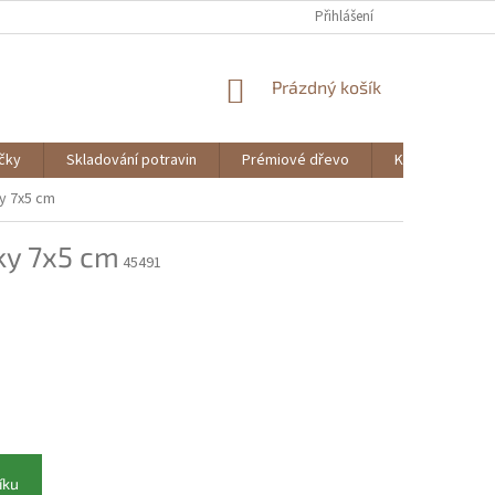
Přihlášení
NÁKUPNÍ
Prázdný košík
KOŠÍK
ičky
Skladování potravin
Prémiové dřevo
Knihy
ky 7x5 cm
ky 7x5 cm
45491
íku