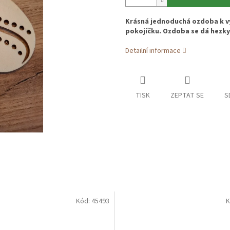
Krásná jednoduchá ozdoba k v
pokojíčku. Ozdoba se dá hezky 
Detailní informace
TISK
ZEPTAT SE
S
Kód:
45493
K