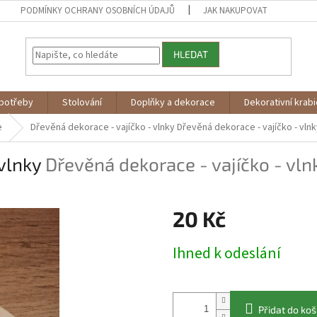
PODMÍNKY OCHRANY OSOBNÍCH ÚDAJŮ
JAK NAKUPOVAT
HLEDAT
potřeby
Stolování
Doplňky a dekorace
Dekorativní krab
e
Dřevěná dekorace - vajíčko - vlnky
Dřevěná dekorace - vajíčko - vln
 vlnky
Dřevěná dekorace - vajíčko - vln
20 Kč
Měrná
Ihned k odeslání
cena:
Přidat do koš