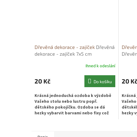
Dřevěná dekorace - zajíček
Dřevěná
Dřevěn
dekorace - zajíček 7x5 cm
Dřevěn
Ihned k odeslání
20 Kč
20 K
Do košíku
Krásná jednoduchá ozdoba k výzdobě
Krásná
Vašeho stolu nebo lustru popř.
Vašeho 
dětského pokojíčku. Ozdoba se dá
dětskéh
hezky vybarvit barvami nebo fixy což
hezky v
ocení hlavně děti.
ocení h