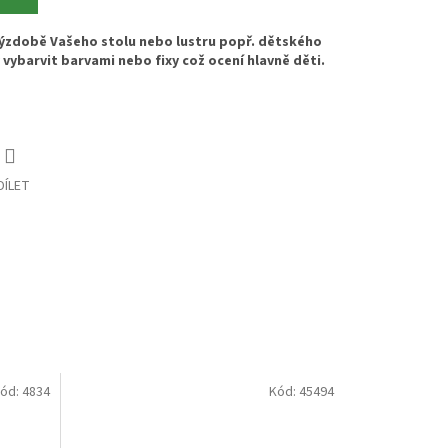
ýzdobě Vašeho stolu nebo lustru popř. dětského
vybarvit barvami nebo fixy což ocení hlavně děti.
DÍLET
ód:
4834
Kód:
45494