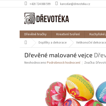
Přejít
+420 724 088 599
kancelar@drevoteka.cz
na
obsah
Dřevěné hračky
Kreativní tvoření
Kuchyňské 
Domů
Doplňky a dekorace
Velikonoční dekorac
Dřevěné malované vejce
Dře
Průměrné
Neohodnoceno
Podrobnosti hodnocení
Značka:
Dřevot
hodnocení
produktu
je
0,0
z
5
hvězdiček.