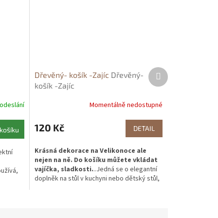
Další
Dřevěný- košík -Zajíc
Dřevěný-
produkt
košík -Zajíc
 odeslání
Momentálně nedostupné
120 Kč
DETAIL
košíku
Krásná dekorace na Velikonoce ale
ektní
nejen na ně. Do košíku můžete vkládat
vajíčka, sladkosti.
..Jedná se o elegantní
oužívá,
doplněk na stůl v kuchyni nebo dětský stůl,
popřípadě pro koledníky. Košík si můžete
vybarvit/ ozdobit decupage technickou.