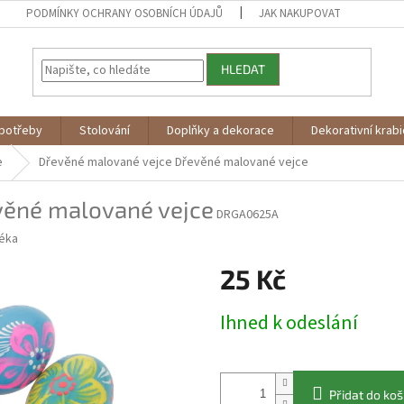
PODMÍNKY OCHRANY OSOBNÍCH ÚDAJŮ
JAK NAKUPOVAT
HLEDAT
potřeby
Stolování
Doplňky a dekorace
Dekorativní krab
e
Dřevěné malované vejce
Dřevěné malované vejce
věné malované vejce
DRGA0625A
éka
25 Kč
Měrná
Ihned k odeslání
cena:
Přidat do koš