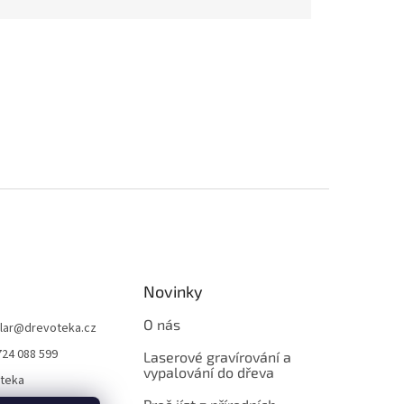
Novinky
O nás
lar
@
drevoteka.cz
724 088 599
Laserové gravírování a
vypalování do dřeva
teka