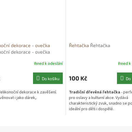
noční dekorace - ovečka
Řehtačka
Řehtačka
noční dekorace - ovečka
Ihned k odeslání
Ihned k
č
100 Kč
Do košíku
Do 
elikonoční dekorace k zavěšení.
Tradiční dřevěná řehtačka
- perf
ěnovat i jako dárek,.
pro oslavy a kulturní akce. Vydává
charakteristický zvuk, snadno se p
ideální pro děti i dospělé.