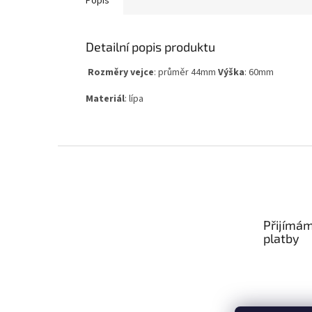
Popis
Detailní popis produktu
Rozměry vejce
: průměr 44mm
Výška
: 60mm
Materiál
: lípa
Z
á
p
a
t
Přijímám
í
platby