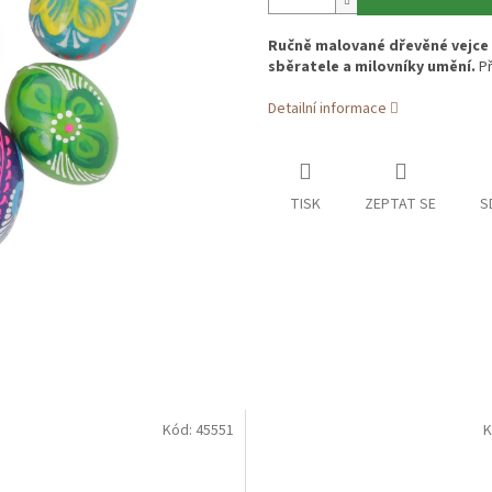
Ručně malované dřevěné vejce -
sběratele a milovníky umění.
Př
Detailní informace
TISK
ZEPTAT SE
S
Kód:
45551
K