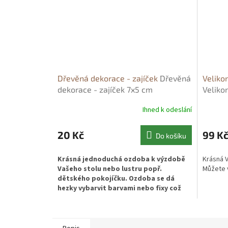
Dřevěná dekorace - zajíček
Dřevěná
Veliko
dekorace - zajíček 7x5 cm
Veliko
Ihned k odeslání
20 Kč
99 K
Do košíku
Krásná jednoduchá ozdoba k výzdobě
Krásná V
Vašeho stolu nebo lustru popř.
Můžete v
dětského pokojíčku. Ozdoba se dá
hezky vybarvit barvami nebo fixy což
ocení hlavně děti.