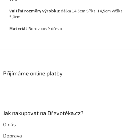
Vnitřní rozměry výrobku
: délka 14,5cm Šířka: 14,5cm Výška:
5,0cm
Materiál
: Borovicové dřevo
Z
á
p
a
Přijímáme online platby
t
í
Jak nakupovat na Dřevotéka.cz?
O nás
Doprava