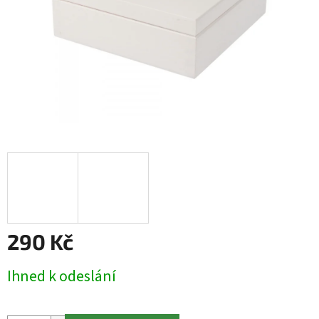
290 Kč
Měrná
Ihned k odeslání
cena: