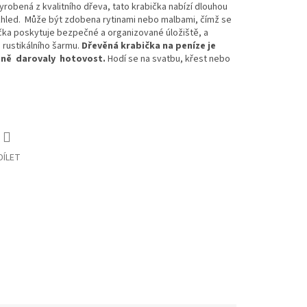
yrobená z kvalitního dřeva, tato krabička nabízí dlouhou
vzhled. Může být zdobena rytinami nebo malbami, čímž se
ka poskytuje bezpečné a organizované úložiště, a
 rustikálního šarmu.
Dřevěná krabička na peníze je
ntně darovaly hotovost.
Hodí se na svatbu, křest nebo
DÍLET