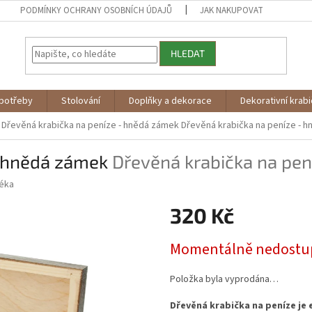
PODMÍNKY OCHRANY OSOBNÍCH ÚDAJŮ
JAK NAKUPOVAT
HLEDAT
potřeby
Stolování
Doplňky a dekorace
Dekorativní krab
Dřevěná krabička na peníze - hnědá zámek
Dřevěná krabička na peníze - 
- hnědá zámek
Dřevěná krabička na pe
éka
320 Kč
Měrná
Momentálně nedostu
cena:
Položka byla vyprodána…
Dřevěná krabička na peníze je 