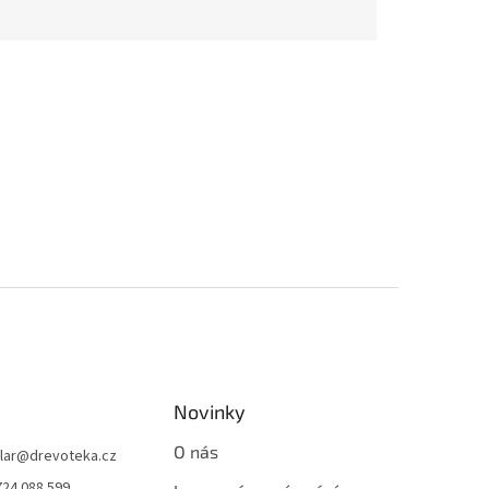
Novinky
O nás
lar
@
drevoteka.cz
724 088 599