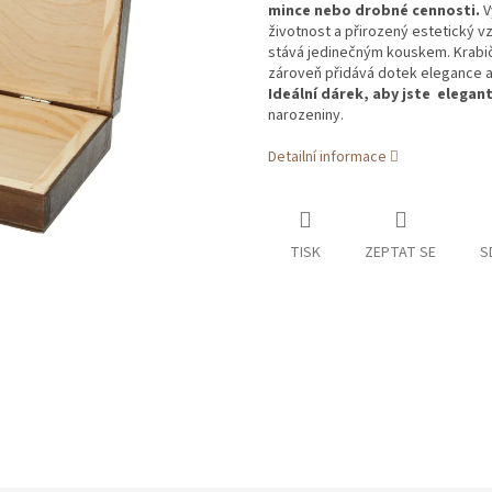
mince nebo drobné cennosti.
V
životnost a přirozený estetický 
stává jedinečným kouskem. Krabič
zároveň přidává dotek elegance a
Ideální dárek, aby jste elega
narozeniny.
Detailní informace
TISK
ZEPTAT SE
S