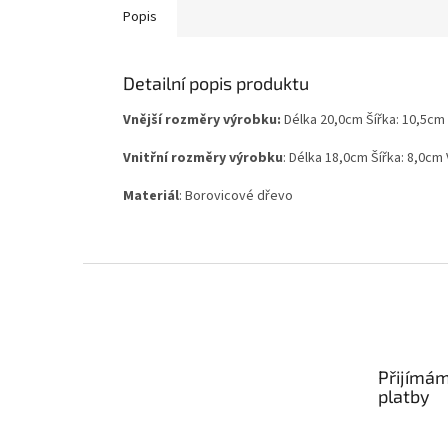
Popis
Detailní popis produktu
Vnější rozměry výrobku:
Délka 20,0cm Šířka: 10,5cm
Vnitřní rozměry výrobku
: Délka 18,0cm Šířka: 8,0cm
Materiál
: Borovicové dřevo
Z
á
p
a
t
Přijímám
í
platby