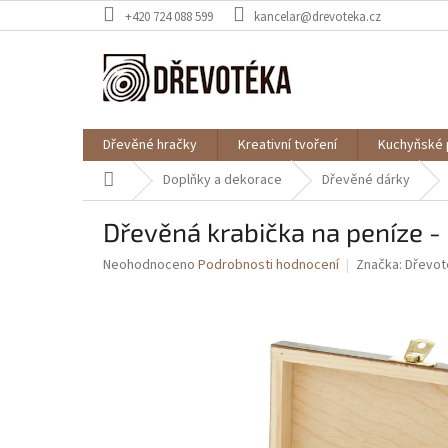
Přejít
+420 724 088 599
kancelar@drevoteka.cz
na
obsah
Dřevěné hračky
Kreativní tvoření
Kuchyňské 
Domů
Doplňky a dekorace
Dřevěné dárky
Dřevěná krabička na peníze 
Průměrné
Neohodnoceno
Podrobnosti hodnocení
Značka:
Dřevot
hodnocení
produktu
je
0,0
z
5
hvězdiček.