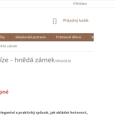
Přihlášení
NÁKUPNÍ
Prázdný košík
KOŠÍK
ičky
Skladování potravin
Prémiové dřevo
Knihy
hnědá zámek
níze - hnědá zámek
DRGA0103
pné
elegantní a praktický způsob, jak ukládat hotovost,