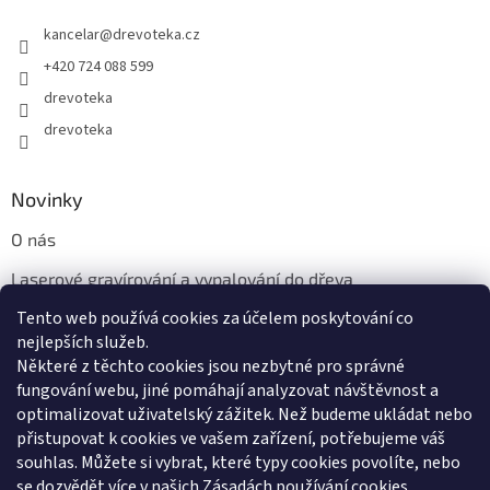
kancelar
@
drevoteka.cz
+420 724 088 599
drevoteka
drevoteka
Novinky
O nás
Laserové gravírování a vypalování do dřeva
Tento web používá cookies za účelem poskytování co
Proč jíst z přírodních dřevěných talířů: Ekologická a Stylová
Volba
nejlepších služeb.
Některé z těchto cookies jsou nezbytné pro správné
fungování webu, jiné pomáhají analyzovat návštěvnost a
optimalizovat uživatelský zážitek. Než budeme ukládat nebo
přistupovat k cookies ve vašem zařízení, potřebujeme váš
souhlas. Můžete si vybrat, které typy cookies povolíte, nebo
se dozvědět více v našich
Zásadách používání cookies
.