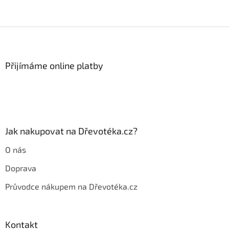
Z
á
p
a
Přijímáme online platby
t
í
Jak nakupovat na Dřevotéka.cz?
O nás
Doprava
Průvodce nákupem na Dřevotéka.cz
Kontakt