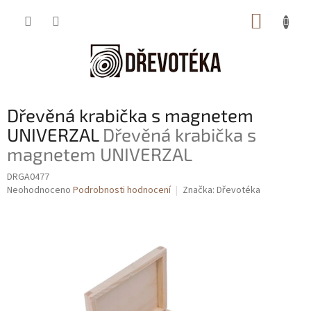
Přejít
NÁKUP
na
obsah
KOŠÍK
Dřevěná krabička s magnetem
UNIVERZAL
Dřevěná krabička s
magnetem UNIVERZAL
DRGA0477
Průměrné
Neohodnoceno
Podrobnosti hodnocení
Značka:
Dřevotéka
hodnocení
produktu
je
0,0
z
5
hvězdiček.