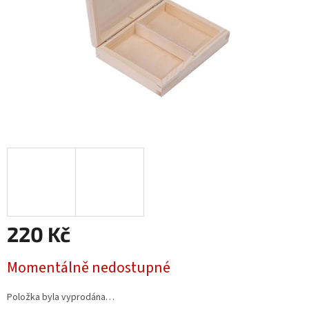
220 Kč
Měrná
Momentálně nedostupné
cena:
Položka byla vyprodána…