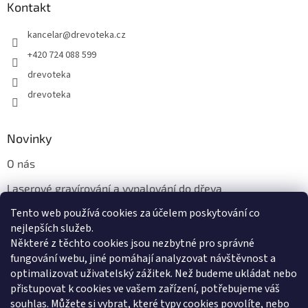
Kontakt
kancelar
@
drevoteka.cz
+420 724 088 599
drevoteka
drevoteka
Novinky
O nás
Laserové gravírování a vypalování do dřeva
Tento web používá cookies za účelem poskytování co
Proč jíst z přírodních dřevěných talířů: Ekologická a Stylová
Volba
nejlepších služeb.
Některé z těchto cookies jsou nezbytné pro správné
fungování webu, jiné pomáhají analyzovat návštěvnost a
optimalizovat uživatelský zážitek. Než budeme ukládat nebo
přistupovat k cookies ve vašem zařízení, potřebujeme váš
souhlas. Můžete si vybrat, které typy cookies povolíte, nebo