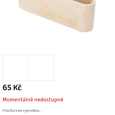
65 Kč
Měrná
Momentálně nedostupné
cena:
Položka byla vyprodána…