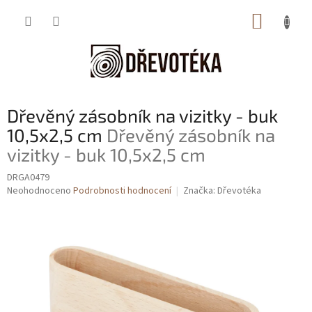
Přejít
NÁKUP
na
obsah
KOŠÍK
Dřevěný zásobník na vizitky - buk
10,5x2,5 cm
Dřevěný zásobník na
vizitky - buk 10,5x2,5 cm
DRGA0479
Průměrné
Neohodnoceno
Podrobnosti hodnocení
Značka:
Dřevotéka
hodnocení
produktu
je
0,0
z
5
hvězdiček.