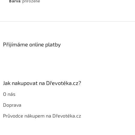
Barva
: přirozené
Z
á
p
a
Přijímáme online platby
t
í
Jak nakupovat na Dřevotéka.cz?
O nás
Doprava
Průvodce nákupem na Dřevotéka.cz