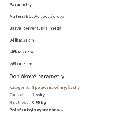
Parametry:
Materiál:
100% lípové dřevo
Barva:
červená, bíla, hnědá
Délka:
31 cm
Šířka:
31 cm
Výška:
5 cm
Doplňkové parametry
Kategorie
:
Společenské hry, šachy
Záruka
:
2 roky
Hmotnost
:
0.65 kg
Položka byla vyprodána…
Z
á