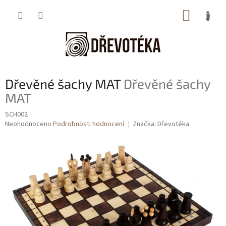
Přejít
NÁKUP
na
obsah
KOŠÍK
Dřevěné šachy MAT
Dřevěné šachy
MAT
SCH002
Průměrné
Neohodnoceno
Podrobnosti hodnocení
Značka:
Dřevotéka
hodnocení
produktu
je
0,0
z
5
hvězdiček.