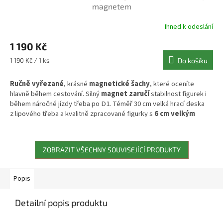
magnetem
Ihned k odeslání
1 190 Kč
Měrná
1 190 Kč / 1 ks
Do košíku
cena:
Ručně vyřezané
, krásné
magnetické šachy
, které oceníte
hlavně během cestování. Silný
magnet zaručí
stabilnost figurek i
během náročné jízdy třeba po D1. Téměř 30 cm velká hrací deska
z lipového třeba a kvalitně zpracované figurky s
6 cm velkým
králem
zaručí spokojené a elegantní hraní kdykoliv si jen
vzpomenete. Figurku i hrací deska je vyrobena z lípového dřeva a
vnitřek krabičky je opatřen zeleným velurem pro snadné uschování
ZOBRAZIT VŠECHNY SOUVISEJÍCÍ PRODUKTY
vašich figurek. Celková váha je v tomto případě jen 650 gramů.
Popis
Detailní popis produktu