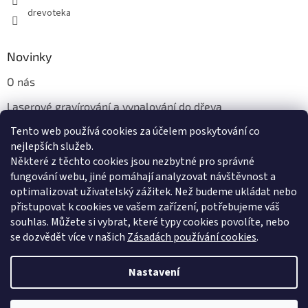
drevoteka
Novinky
O nás
Laserové gravírování a vypalování do dřeva
Tento web používá cookies za účelem poskytování co
Proč jíst z přírodních dřevěných talířů: Ekologická a Stylová
Volba
nejlepších služeb.
Některé z těchto cookies jsou nezbytné pro správné
fungování webu, jiné pomáhají analyzovat návštěvnost a
optimalizovat uživatelský zážitek. Než budeme ukládat nebo
přistupovat k cookies ve vašem zařízení, potřebujeme váš
souhlas. Můžete si vybrat, které typy cookies povolíte, nebo
se dozvědět více v našich
Zásadách používání cookies
.
Vytvořil Shoptet
Nastavení
Copyright 2026
Dřevotéka
. Všechna práva vyhrazena.
Upravit