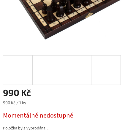
990 Kč
Měrná
990 Kč / 1 ks
cena:
Momentálně nedostupné
Položka byla vyprodána…