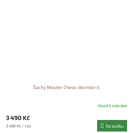
Šachy Master Chess Velmistr II.
Ihned k odeslání
3 490 Kč
Měrná
3 490 Kč / 1 ks
Do košíku
cena: