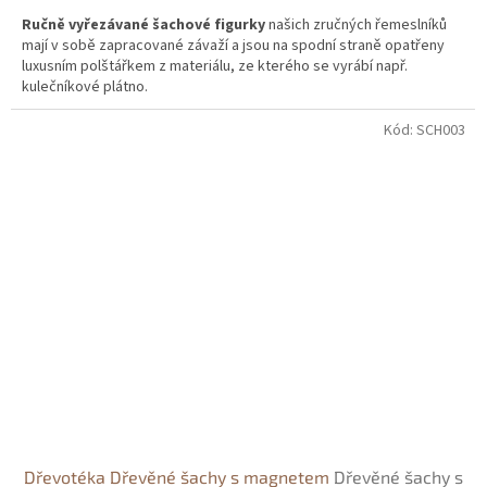
Ručně vyřezávané šachové figurky
našich zručných řemeslníků
mají v sobě zapracované závaží a jsou na spodní straně opatřeny
luxusním polštářkem z materiálu, ze kterého se vyrábí např.
kulečníkové plátno.
Velkým
10 cm králem
a
9 cm královnou
bude potěšení rozdávat na
Kód:
SCH003
více než
půl metru
velké
intarzované,
hrací ploše
soupeřům mat.
Téže figurky jsou vyřezány z lípového dřeva a jsou určeny právě
hráčům, kteří vyhledávají detailně zpracované dřevěné figurky za
odpovídající cenu.
Dřevotéka Dřevěné šachy s magnetem
Dřevěné šachy s