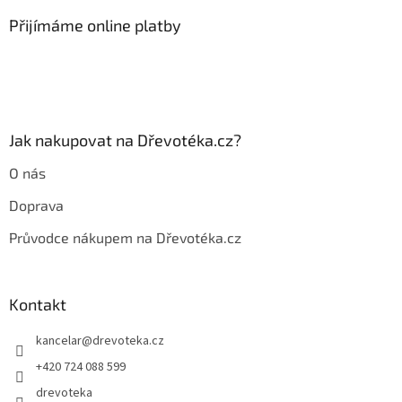
p
a
Přijímáme online platby
t
í
Jak nakupovat na Dřevotéka.cz?
O nás
Doprava
Průvodce nákupem na Dřevotéka.cz
Kontakt
kancelar
@
drevoteka.cz
+420 724 088 599
drevoteka