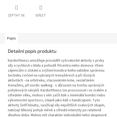
ZEPTAT SE
SDÍLET
Popis
Detailní popis produktu
Kardiofitness umožňuje provádět vytrvalostní aktivity s prvky
síly a rychlosti v klidu a pohodě fitcentra nebo domova. Všem
zájemcům o získání a zvýšení kondice kniha nabídne správnou
techniku cvičení na vybraných trenažérech a při různých
aktivitách - na orbitreku, stacionárním kole, veslařském
trenažéru, při nordic walking - s důrazem na tvorbu správných
pohybových návyků. Kardiofitness lze provozovat i ve zralém a
středním věku, mohou s ním začít lidé s minimální kondicí nebo
výkonnostní sportovci, stejně jako lidé s handicapem. Tyto
aktivity šetří klouby, využívají síly největších svalových skupin,
nabízejí tělesný pohyb mírné a střední intenzity po relativně
dlouhou dobu. Mohou mít charakter individuální nebo skupinové