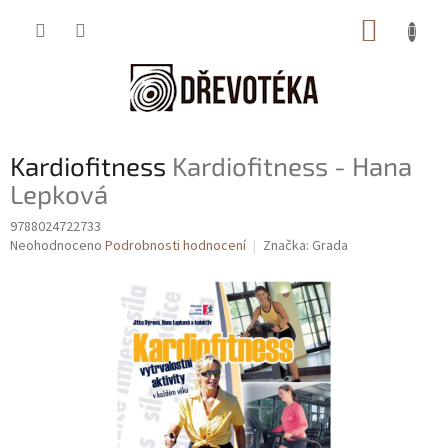
Přejít
NÁKUP
na
obsah
KOŠÍK
Kardiofitness
Kardiofitness - Hana
Lepková
9788024722733
Průměrné
Neohodnoceno
Podrobnosti hodnocení
Značka:
Grada
hodnocení
produktu
je
0,0
z
5
hvězdiček.