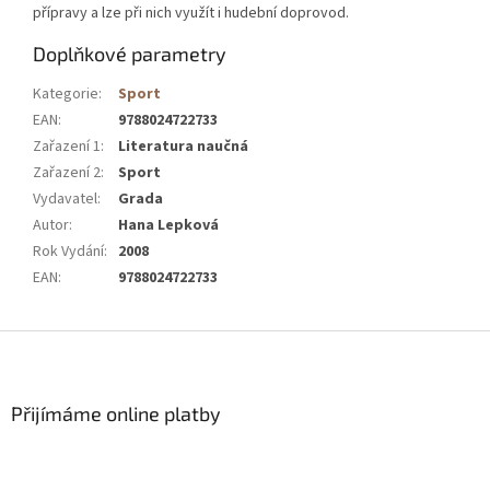
přípravy a lze při nich využít i hudební doprovod.
Doplňkové parametry
Kategorie
:
Sport
EAN
:
9788024722733
Zařazení 1
:
Literatura naučná
Zařazení 2
:
Sport
Vydavatel
:
Grada
Autor
:
Hana Lepková
Rok Vydání
:
2008
EAN
:
9788024722733
Z
á
p
a
Přijímáme online platby
t
í