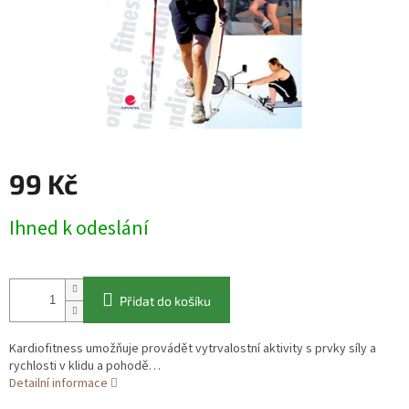
99 Kč
Měrná
Ihned k odeslání
cena:
Přidat do košíku
Kardiofitness umožňuje provádět vytrvalostní aktivity s prvky síly a
rychlosti v klidu a pohodě…
Detailní informace