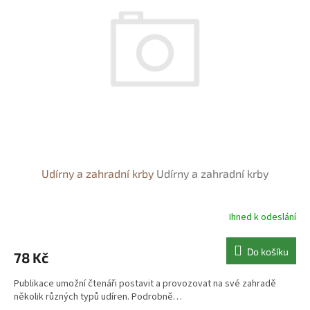
s
o
p
d
r
u
o
k
d
t
u
ů
k
t
ů
Udírny a zahradní krby
Udírny a zahradní krby
Ihned k odeslání
Do košíku
78 Kč
Publikace umožní čtenáři postavit a provozovat na své zahradě
několik různých typů udíren. Podrobně…