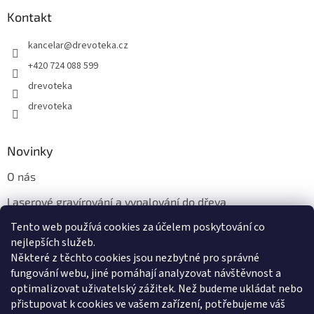
Kontakt
kancelar
@
drevoteka.cz
+420 724 088 599
drevoteka
drevoteka
Novinky
O nás
Laserové gravírování a vypalování do dřeva
Tento web používá cookies za účelem poskytování co
Proč jíst z přírodních dřevěných talířů: Ekologická a Stylová
Volba
nejlepších služeb.
Některé z těchto cookies jsou nezbytné pro správné
fungování webu, jiné pomáhají analyzovat návštěvnost a
optimalizovat uživatelský zážitek. Než budeme ukládat nebo
přistupovat k cookies ve vašem zařízení, potřebujeme váš