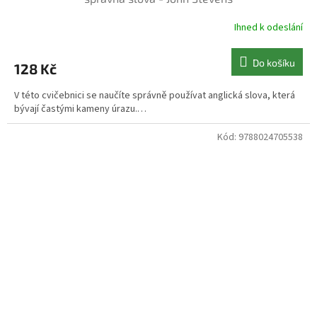
Ihned k odeslání
Do košíku
128 Kč
V této cvičebnici se naučíte správně používat anglická slova, která
bývají častými kameny úrazu.…
Kód:
9788024705538