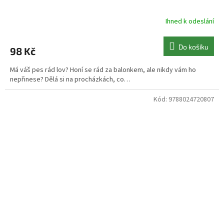
Ihned k odeslání
Do košíku
98 Kč
Má váš pes rád lov? Honí se rád za balonkem, ale nikdy vám ho
nepřinese? Dělá si na procházkách, co…
Kód:
9788024720807