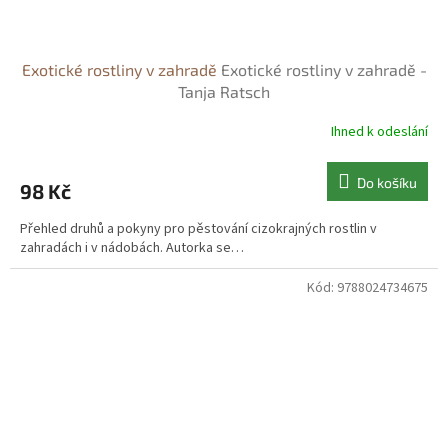
Exotické rostliny v zahradě
Exotické rostliny v zahradě -
Tanja Ratsch
Ihned k odeslání
Do košíku
98 Kč
Přehled druhů a pokyny pro pěstování cizokrajných rostlin v
zahradách i v nádobách. Autorka se…
Kód:
9788024734675