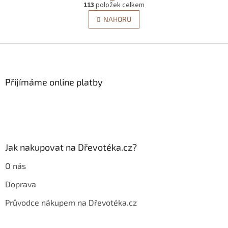
O
r
113
položek celkem
v
á
l
NAHORU
n
á
k
d
o
v
Z
a
á
c
á
n
í
p
í
p
a
Přijímáme online platby
r
t
v
í
k
y
v
ý
p
Jak nakupovat na Dřevotéka.cz?
i
s
O nás
u
Doprava
Průvodce nákupem na Dřevotéka.cz