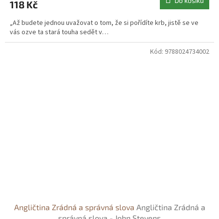
Do košíku
118 Kč
„Až budete jednou uvažovat o tom, že si pořídíte krb, jistě se ve
vás ozve ta stará touha sedět v…
Kód:
9788024734002
Angličtina Zrádná a správná slova
Angličtina Zrádná a
správná slova - John Stevens