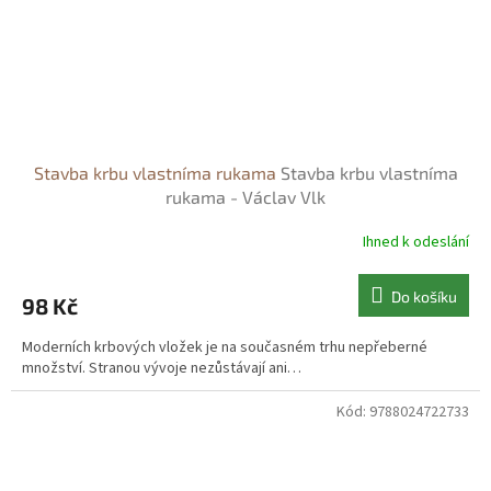
Stavba krbu vlastníma rukama
Stavba krbu vlastníma
rukama - Václav Vlk
Ihned k odeslání
Do košíku
98 Kč
Moderních krbových vložek je na současném trhu nepřeberné
množství. Stranou vývoje nezůstávají ani…
Kód:
9788024722733