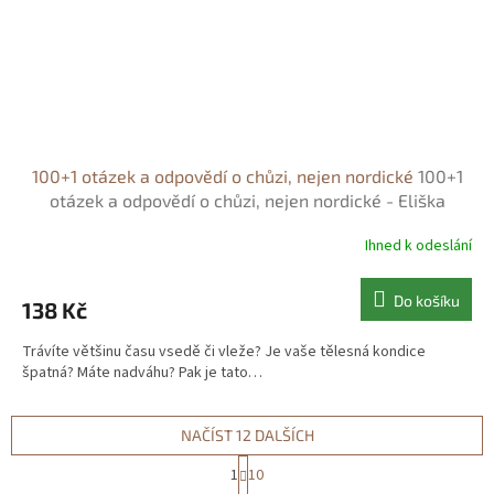
100+1 otázek a odpovědí o chůzi, nejen nordické
100+1
otázek a odpovědí o chůzi, nejen nordické - Eliška
Sovová
Ihned k odeslání
Do košíku
138 Kč
Trávíte většinu času vsedě či vleže? Je vaše tělesná kondice
špatná? Máte nadváhu? Pak je tato…
NAČÍST 12 DALŠÍCH
S
1
10
t