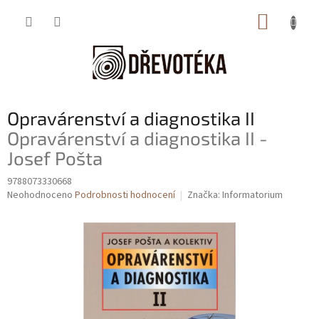
Přejít
NÁKUP
na
obsah
KOŠÍK
Opravárenství a diagnostika II
Opravárenství a diagnostika II -
Josef Pošta
9788073330668
Průměrné
Neohodnoceno
Podrobnosti hodnocení
Značka:
Informatorium
hodnocení
produktu
je
0,0
z
5
hvězdiček.