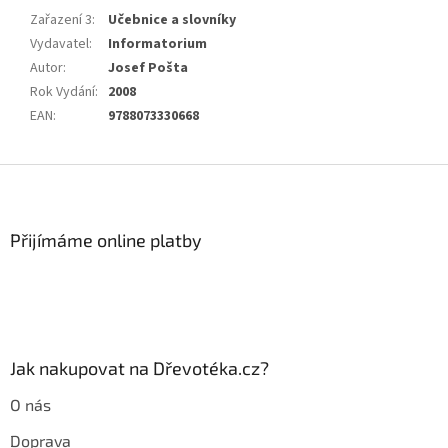
Zařazení 3
:
Učebnice a slovníky
Vydavatel
:
Informatorium
Autor
:
Josef Pošta
Rok Vydání
:
2008
EAN
:
9788073330668
Z
á
p
a
Přijímáme online platby
t
í
Jak nakupovat na Dřevotéka.cz?
O nás
Doprava