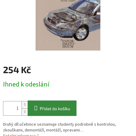
254 Kč
Měrná
Ihned k odeslání
cena:
Přidat do košíku
Druhý díl učebnice seznamuje studenty podrobně s kontrolou,
zkouškami, demontáží, montáží, opravami…