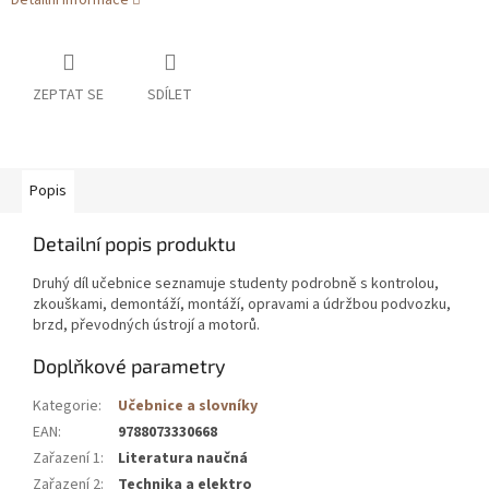
Detailní informace
ZEPTAT SE
SDÍLET
Popis
Detailní popis produktu
Druhý díl učebnice seznamuje studenty podrobně s kontrolou,
zkouškami, demontáží, montáží, opravami a údržbou podvozku,
brzd, převodných ústrojí a motorů.
Doplňkové parametry
Kategorie
:
Učebnice a slovníky
EAN
:
9788073330668
Zařazení 1
:
Literatura naučná
Zařazení 2
:
Technika a elektro