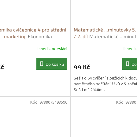
mika cvičebnice 4 pro střední
Matematické ...minutovky 5.
 - marketing
Ekonomika
/ 2. díl
Matematické ...minut
bnice 4 pro střední školy -
ročník / 2. díl - Josef Molnár
Ihned k odeslání
Ihned k
ting - Martin Malý
Do košíku
Do
Kč
44 Kč
Sešit o 64 cvičení sloužících k doc
pamětného počítání žáků v 5. roční
Sešit má žákům…
Kód:
9788075493590
Kód:
97880