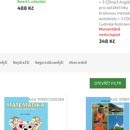
Ihned k odeslání
+ 3 CDmp3
Angli
488 Kč
pro začátečníky
krokovou metod
autotesty + 3 CD
Ludmila Kollma
Momentálně
nedostupné
348 Kč
nější
Nejdražší
Nejprodávanější
Abecedně
OTEVŘÍT FILTR
Kód:
9788072301584
Kód:
97880