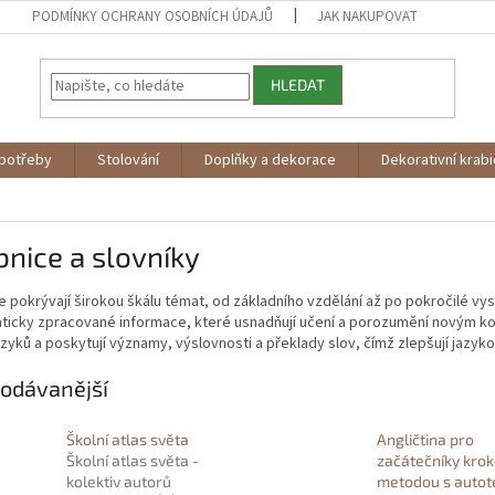
PODMÍNKY OCHRANY OSOBNÍCH ÚDAJŮ
JAK NAKUPOVAT
HLEDAT
potřeby
Stolování
Doplňky a dekorace
Dekorativní krab
nice a slovníky
 pokrývají širokou škálu témat, od základního vzdělání až po pokročilé vy
ticky zpracované informace, které usnadňují učení a porozumění novým ko
azyků a poskytují významy, výslovnosti a překlady slov, čímž zlepšují jazy
odávanější
Školní atlas světa
Angličtina pro
Školní atlas světa -
začátečníky kro
kolektiv autorů
metodou s autot