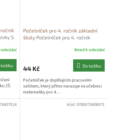
 ročník
Početníček pro 4. ročník základní
ovky 5.
školy
Početníček pro 4. ročník
základní školy - Jitka Strahlheimová
 odeslání
Ihned k odeslání
 košíku
Do košíku
44 Kč
vičení
Početníček je doplňujícím pracovním
ku ZŠ.
sešitem, který přímo navazuje na učebnici
matematiky pro 4.…
73607524
Kód:
9788073608071