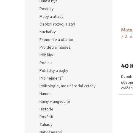
Dům a byt
Povídky
Mapy a atlasy
Osobní rozvoj a styl
Matem
Kuchařky
/ 2. d
Ekonomie a obchod
roční
Pro děti a mládež
Příběhy
Rodina
40 
Pohádky a bajky
Dvouba
Pro nejmenší
učebni
Politologie, mezinárodní vztahy
cvičen
Humor
Knihy v angličtině
Historie
Pověsti
Záhady
Náboženství