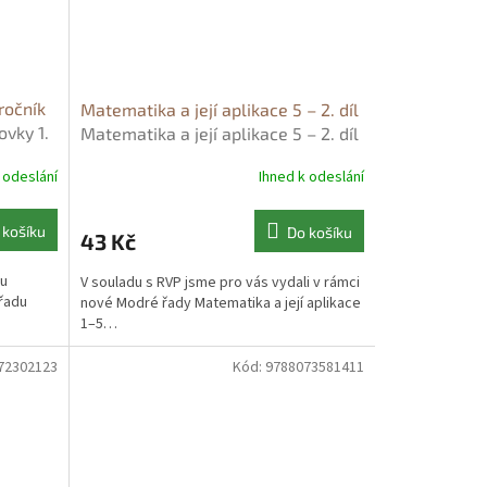
ročník
Matematika a její aplikace 5 – 2. díl
ovky 1.
Matematika a její aplikace 5 – 2. díl
enková
- Josef Molnár
 odeslání
Ihned k odeslání
 košíku
Do košíku
43 Kč
lu
V souladu s RVP jsme pro vás vydali v rámci
řadu
nové Modré řady Matematika a její aplikace
1–5…
72302123
Kód:
9788073581411