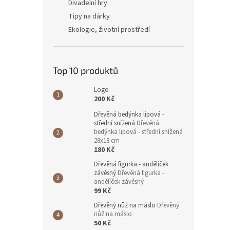
Divadelní hry
Tipy na dárky
Ekologie, životní prostředí
Top 10 produktů
Logo
200 Kč
Dřevěná bedýnka lipová -
střední snížená
Dřevěná
bedýnka lipová - střední snížená
28x18 cm
180 Kč
Dřevěná figurka - andělíček
závěsný
Dřevěná figurka -
andělíček závěsný
99 Kč
Dřevěný nůž na máslo
Dřevěný
nůž na máslo
50 Kč