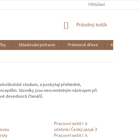
Přihlášení
NÁKUPNÍ
Prázdný košík
KOŠÍK
ičky
Skladování potravin
Prémiové dřevo
Knihy
sokoškolské studium, a poskytují přehledné,
nceptům. Slovníky jsou neocenitelným nástrojem při
kové dovednosti čtenářů.
Pracovní sešit I. k
kovou
učebnici Český jazyk 3
esty
Pracovní sešit I. k