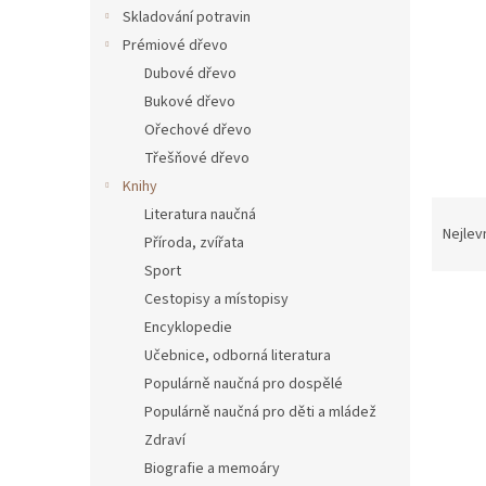
n
Skladování potravin
e
Prémiové dřevo
l
Dubové dřevo
Bukové dřevo
Ořechové dřevo
Třešňové dřevo
Knihy
Ř
Literatura naučná
a
Nejlev
Příroda, zvířata
z
Sport
e
Cestopisy a místopisy
n
í
Encyklopedie
p
Učebnice, odborná literatura
V
r
Populárně naučná pro dospělé
ý
o
p
Populárně naučná pro děti a mládež
d
i
Zdraví
u
s
Biografie a memoáry
k
p