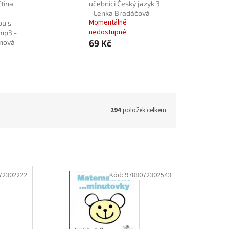
čtina
učebnici Český jazyk 3
- Lenka Bradáčová
Momentálně
ou s
nedostupné
mp3 -
nnová
69 Kč
294
položek celkem
72302222
Kód:
9788072302543