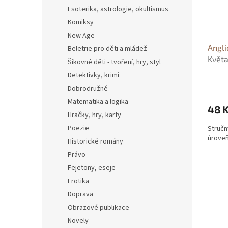
Esoterika, astrologie, okultismus
Komiksy
New Age
Angli
Beletrie pro děti a mládež
Květa
Šikovné děti - tvoření, hry, styl
Detektivky, krimi
Dobrodružné
Matematika a logika
48 
Hračky, hry, karty
Poezie
Stručn
úroveň
Historické romány
Právo
Fejetony, eseje
Erotika
Doprava
Obrazové publikace
Novely