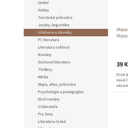
t
Umění
r
ů
Hobby
o
d
Turistické průvodce
u
Jazyky, lingvistika
Matem
k
Učebnice a slovníky
Matem
t
PC literatura
- Ha
ů
Literatura světová
Romány
Duchovní literatura
39 K
Thrillery
První 
Média
nové ř
Mapa, atlas, průvodce
názor
Psychologie a pedagogika
Dívčí romány
O literatuře
Pro ženy
Literatura česká