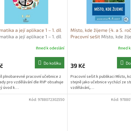
atika a její aplikace 1 – 1. díl
Místo, kde žijeme (4. a 5. roč
atika a její aplikace 1 – 1. díl
Pracovní sešit
Místo, kde žij
na Mikulenková
a 5. ročník) – Pracovní sešit 
Ihned k odeslání
Ihned k
Smolová
Do košíku
Do
č
39 Kč
díl plnobarevné pracovní učebnice z
Pracovní sešit k publikaci Místo, k
ady pro vzdělávání dle RVP obsahuje
stejně jako učebnice vychází ze st
ný úvod k…
vzdělávání,…
Kód:
9788072302550
Kód:
97880