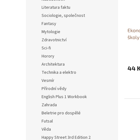
Literatura faktu
Sociologie, společnost
Fantasy
Ekono
Mytologie
školy
Zdravotnictví
cviče
Sci-fi
marke
Horory
Architektura
44 
Technika a elektro
Vesmír
Přírodní vědy
English Plus 1 Workbook
Zahrada
Beletrie pro dospělé
Futsal
Věda
Happy Street 3rd Edition 2