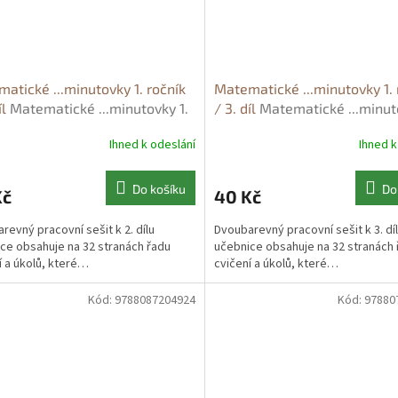
atické ...minutovky 1. ročník
Matematické ...minutovky 1. 
íl
Matematické ...minutovky 1.
/ 3. díl
Matematické ...minut
k / 2. díl - Hana Mikulenková
ročník / 3. díl - Hana Mikul
Ihned k odeslání
Ihned k
Do košíku
Do
Kč
40 Kč
revný pracovní sešit k 2. dílu
Dvoubarevný pracovní sešit k 3. dí
ce obsahuje na 32 stranách řadu
učebnice obsahuje na 32 stranách 
í a úkolů, které…
cvičení a úkolů, které…
Kód:
9788087204924
Kód:
97880