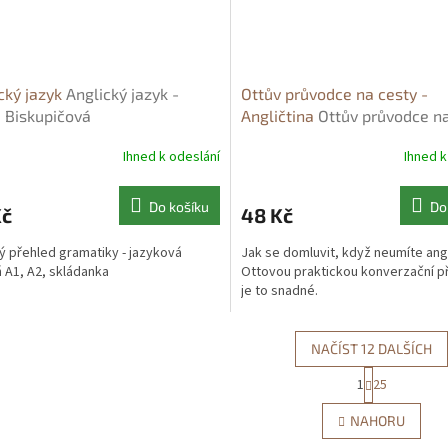
cký jazyk
Anglický jazyk -
Ottův průvodce na cesty -
 Biskupičová
Angličtina
Ottův průvodce n
- Angličtina - kolektiv autor
Ihned k odeslání
Ihned k
Do košíku
Do
Kč
48 Kč
ý přehled gramatiky - jazyková
Jak se domluvit, když neumíte ang
 A1, A2, skládanka
Ottovou praktickou konverzační p
je to snadné.
NAČÍST 12 DALŠÍCH
S
1
25
O
t
r
v
NAHORU
á
l
n