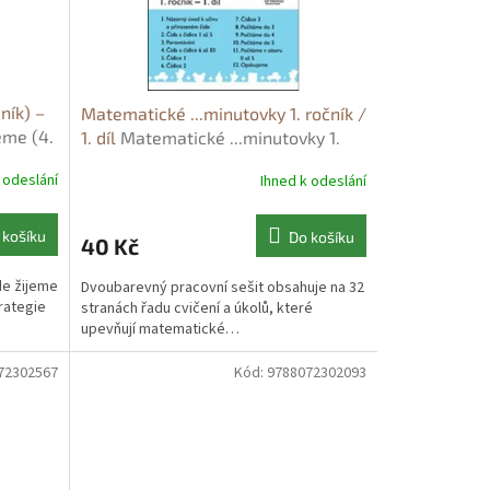
ník) –
Matematické ...minutovky 1. ročník /
eme (4.
1. díl
Matematické ...minutovky 1.
- Irena
ročník / 1. díl - Josef Molnár
 odeslání
Ihned k odeslání
 košíku
Do košíku
40 Kč
de žijeme
Dvoubarevný pracovní sešit obsahuje na 32
rategie
stranách řadu cvičení a úkolů, které
upevňují matematické…
72302567
Kód:
9788072302093