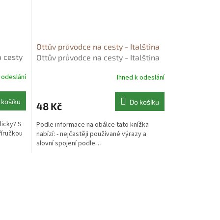
Ottův průvodce na cesty - Italština
a cesty
Ottův průvodce na cesty - Italština
ů
- Otto Batala
 odeslání
Ihned k odeslání
 košíku
Do košíku
48 Kč
licky? S
Podle informace na obálce tato knížka
říručkou
nabízí: - nejčastěji používané výrazy a
slovní spojení podle…