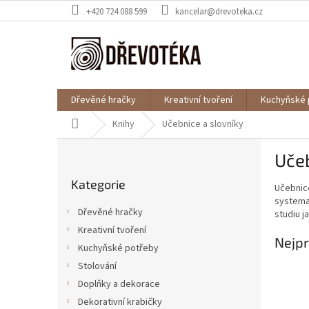
Přejít
+420 724 088 599
kancelar@drevoteka.cz
na
obsah
Dřevěné hračky
Kreativní tvoření
Kuchyňské 
Domů
Knihy
Učebnice a slovníky
P
Učeb
o
Přeskočit
s
Kategorie
kategorie
Učebnice
t
systema
r
Dřevěné hračky
studiu j
a
Kreativní tvoření
n
Nejpr
Kuchyňské potřeby
n
í
Stolování
p
Doplňky a dekorace
a
Dekorativní krabičky