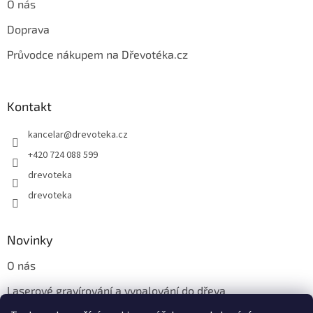
ý
O nás
p
i
Doprava
s
u
Průvodce nákupem na Dřevotéka.cz
Kontakt
kancelar
@
drevoteka.cz
+420 724 088 599
drevoteka
drevoteka
Novinky
O nás
Laserové gravírování a vypalování do dřeva