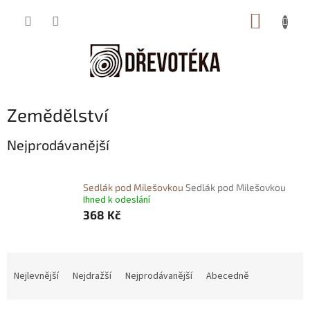
Přejít
NÁKUP
na
obsah
KOŠÍK
Zemědělství
Nejprodávanější
Sedlák pod Milešovkou
Sedlák pod Milešovkou
Ihned k odeslání
368 Kč
Ř
a
Nejlevnější
Nejdražší
Nejprodávanější
Abecedně
z
e