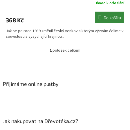
Ihned k odeslání
Do košíku
368 Kč
Jak se po roce 1989 změnil český venkov a kterým výzvám čelíme v
souvislosti s vysychající krajinou…
1
položek celkem
O
v
l
Z
á
á
d
p
a
a
Přijímáme online platby
c
t
í
í
p
r
v
k
y
Jak nakupovat na Dřevotéka.cz?
v