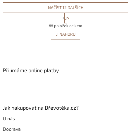
NAČÍST 12 DALŠÍCH
S
1
5
t
O
r
55
položek celkem
v
á
l
NAHORU
n
á
k
d
o
v
Z
a
á
c
á
n
í
p
í
p
a
Přijímáme online platby
r
t
v
í
k
y
v
ý
p
Jak nakupovat na Dřevotéka.cz?
i
s
O nás
u
Doprava