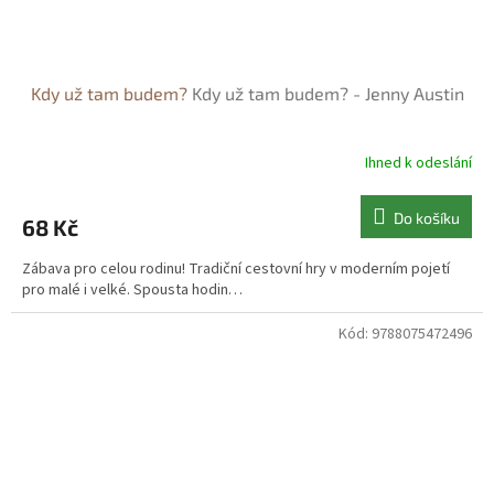
Kdy už tam budem?
Kdy už tam budem? - Jenny Austin
Ihned k odeslání
Do košíku
68 Kč
Zábava pro celou rodinu! Tradiční cestovní hry v moderním pojetí
pro malé i velké. Spousta hodin…
Kód:
9788075472496