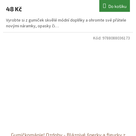
Do košíku
48 Kč
Vyrobte si z gumiček skvělé módní doplňky a ohromte své přátele
novými náramky, opasky či…
Kód:
9788088036173
Gumičkománie! Ozdoby - Bláznivé šperky a figurky z