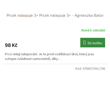
Prcek nalepuje 3+
Prcek nalepuje 3+ - Agnieszka Bator
Ihned k odeslání
Do košíku
98 Kč
Prcci milují nalepování. Je to první vzdělávací úkol, který jsou
schopni zvládnout samostatně, díky…
Kód:
9788073911706