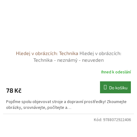
Hledej v obrázcích: Technika
Hledej v obrázcích:
Technika - neznámý - neuveden
Ihned k odeslání
Do košíku
78 Kč
Pojďme spolu objevovat stroje a dopravní prostředky! Zkoumejte
obrázky, srovnávejte, počítejte a…
Kód:
9788072922406