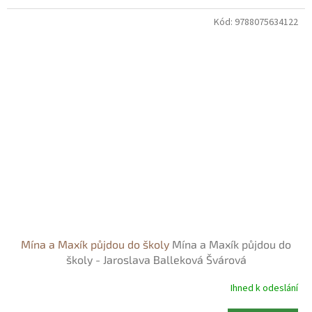
Kód:
9788075634122
Mína a Maxík půjdou do školy
Mína a Maxík půjdou do
školy - Jaroslava Balleková Švárová
Ihned k odeslání