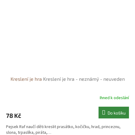
Kreslení je hra
Kreslení je hra - neznámý - neuveden
Ihned k odeslání
Do košíku
78 Kč
Pejsek Raf naučí děti kreslit prasátko, kočičku, hrad, princeznu,
slona, trpaslíka, piráta,…