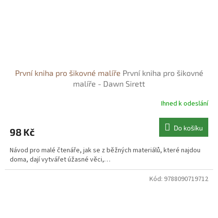
První kniha pro šikovné malíře
První kniha pro šikovné
malíře - Dawn Sirett
Ihned k odeslání
Do košíku
98 Kč
Návod pro malé čtenáře, jak se z běžných materiálů, které najdou
doma, dají vytvářet úžasné věci,…
Kód:
9788090719712