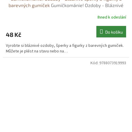
barevných gumiček
Gumičkománie! Ozdoby - Bláznivé
šperky a figurky z barevných gumiček - Heike Roland
Ihned k odeslání
Do košíku
48 Kč
Vyrobte si bláznivé ozdoby, šperky a figurky z barevných gumiček.
Můžete je plést na stavu nebo na…
Kód:
9788073919993