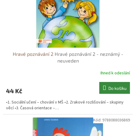
o
d
u
k
t
ů
Hravé poznávání 2
Hravé poznávání 2 - neznámý -
neuveden
Ihned k odeslání
Do košíku
44 Kč
•1. Sociální učení – chování v MŠ •2. Zrakové rozlišování – skupiny
věcí •3. Časová orientace –…
Kód:
9788088036869