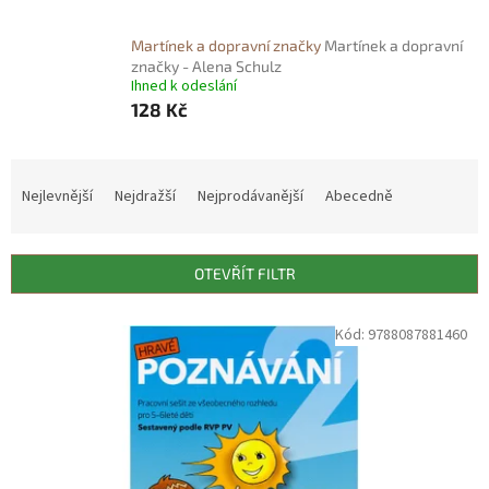
Martínek a dopravní značky
Martínek a dopravní
značky - Alena Schulz
Ihned k odeslání
128 Kč
Ř
a
Nejlevnější
Nejdražší
Nejprodávanější
Abecedně
z
e
n
OTEVŘÍT FILTR
í
p
V
Kód:
9788087881460
r
ý
o
p
d
i
u
s
k
p
t
r
ů