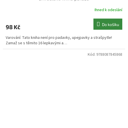
Ihned k odeslání
Do košíku
98 Kč
Varování: Tato kniha není pro padavky, upejpavky a strašpytle!
Zamaž se s těmito 16 lepkavými a…
Kód:
9788087845868