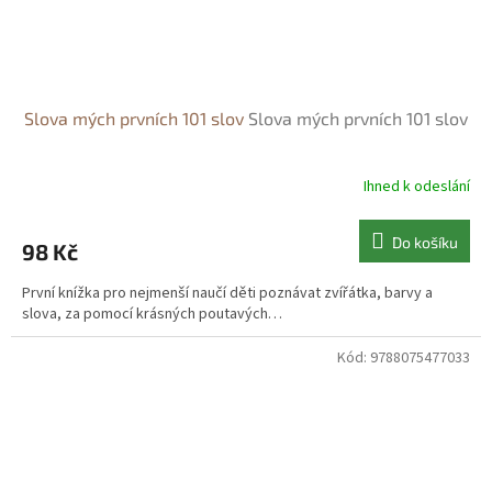
Slova mých prvních 101 slov
Slova mých prvních 101 slov
Ihned k odeslání
Do košíku
98 Kč
První knížka pro nejmenší naučí děti poznávat zvířátka, barvy a
slova, za pomocí krásných poutavých…
Kód:
9788075477033