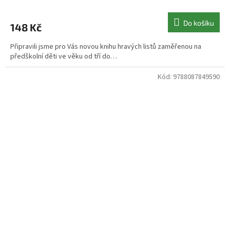
Do košíku
148 Kč
Připravili jsme pro Vás novou knihu hravých listů zaměřenou na
předškolní děti ve věku od tří do…
Kód:
9788087849590