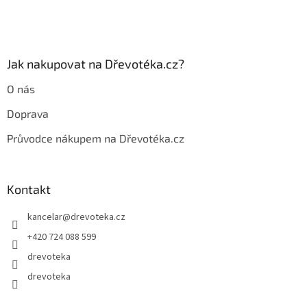
í
k
y
v
ý
p
Jak nakupovat na Dřevotéka.cz?
i
s
O nás
u
Doprava
Průvodce nákupem na Dřevotéka.cz
Kontakt
kancelar
@
drevoteka.cz
+420 724 088 599
drevoteka
drevoteka