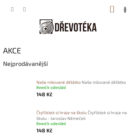
Přejít
NÁKUP
na
obsah
KOŠÍK
AKCE
Nejprodávanější
Naše milované děťátko
Naše milované děťátko
Ihned k odeslání
148 Kč
Čtyřlístek si hraje na školu
Čtyřlístek si hraje na
školu - Jaroslav Němeček
Ihned k odeslání
148 Kč