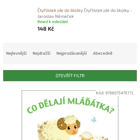
Čtyřlístek jde do školky
Čtyřlístek jde do školky -
Jaroslav Němeček
Ihned k odeslání
148 Kč
Ř
a
Nejlevnější
Nejdražší
Nejprodávanější
Abecedně
z
e
n
OTEVŘÍT FILTR
í
p
V
Kód:
9788075478771
r
ý
o
p
d
i
u
s
k
p
t
r
ů
o