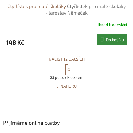
Čtyřlístek pro malé školáky
Čtyřlístek pro malé školáky
- Jaroslav Němeček
Ihned k odeslání
Do košíku
148 Kč
NAČÍST 12 DALŠÍCH
S
1
3
t
O
r
28
položek celkem
v
á
l
NAHORU
n
á
k
d
o
v
Z
a
á
c
á
n
í
p
í
p
a
Přijímáme online platby
r
t
v