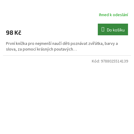
Ihned k odeslání
Do košíku
98 Kč
První knížka pro nejmenší naučí děti poznávat zvířátka, barvy a
slova, za pomocí krásných poutavých…
Kód:
9788025514139