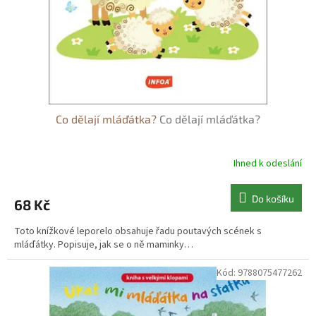
d
u
k
t
ů
Co dělají mláďátka?
Co dělají mláďátka?
Ihned k odeslání
Do košíku
68 Kč
Toto knížkové leporelo obsahuje řadu poutavých scének s
mláďátky. Popisuje, jak se o ně maminky…
Kód:
9788075477262