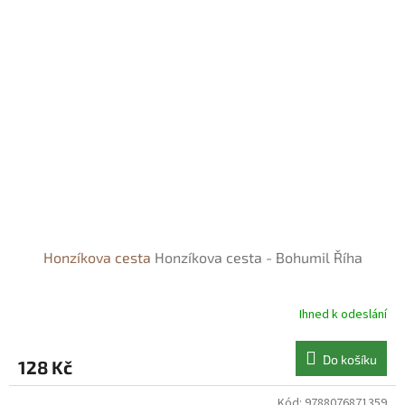
Honzíkova cesta
Honzíkova cesta - Bohumil Říha
Ihned k odeslání
Do košíku
128 Kč
Kód:
9788076871359