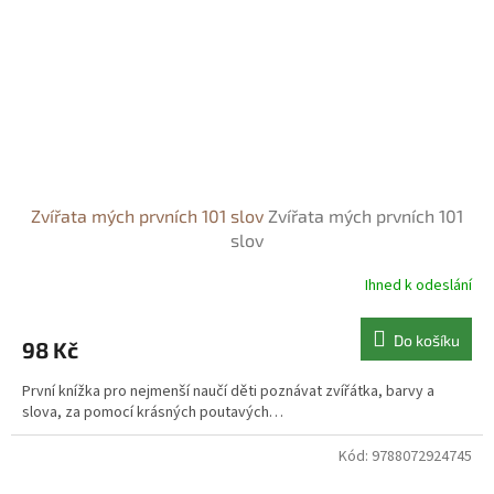
Zvířata mých prvních 101 slov
Zvířata mých prvních 101
slov
Ihned k odeslání
Do košíku
98 Kč
První knížka pro nejmenší naučí děti poznávat zvířátka, barvy a
slova, za pomocí krásných poutavých…
Kód:
9788072924745