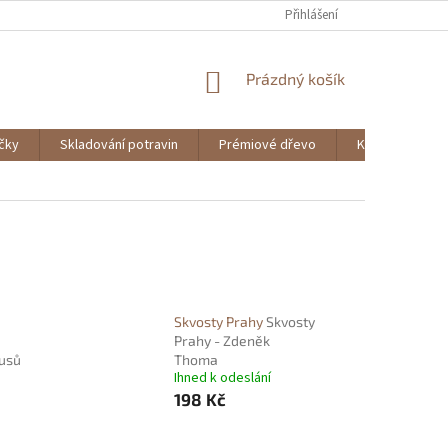
Přihlášení
NÁKUPNÍ
Prázdný košík
KOŠÍK
ičky
Skladování potravin
Prémiové dřevo
Knihy
Skvosty Prahy
Skvosty
Prahy - Zdeněk
usů
Thoma
Ihned k odeslání
198 Kč