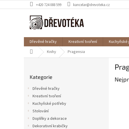
Přejít
+420 724 088 599
kancelar@drevoteka.cz
na
obsah
Dřevěné hračky
Kreativní tvoření
Kuchyňské 
Domů
Knihy
Pragensia
P
Pra
o
Přeskočit
s
Kategorie
kategorie
Nejpr
t
r
Dřevěné hračky
a
Kreativní tvoření
n
Kuchyňské potřeby
n
í
Stolování
p
Doplňky a dekorace
a
Dekorativní krabičky