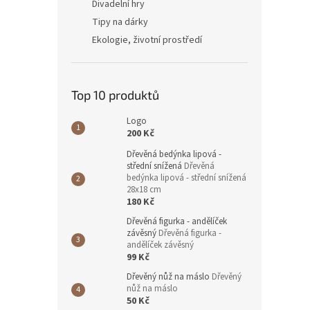
Divadelní hry
Tipy na dárky
Ekologie, životní prostředí
Top 10 produktů
Logo
200 Kč
Dřevěná bedýnka lipová -
střední snížená
Dřevěná
bedýnka lipová - střední snížená
28x18 cm
180 Kč
Dřevěná figurka - andělíček
závěsný
Dřevěná figurka -
andělíček závěsný
99 Kč
Dřevěný nůž na máslo
Dřevěný
nůž na máslo
50 Kč