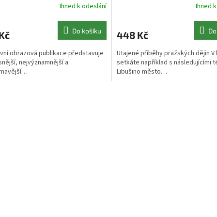
Ihned k odeslání
Ihned k
Do košíku
Do
Kč
448 Kč
ivní obrazová publikace představuje
Utajené příběhy pražských dějin V 
snější, nejvýznamnější a
setkáte například s následujícími 
ímavější…
Libušino město…
O
v
l
á
d
a
c
í
p
r
v
k
y
v