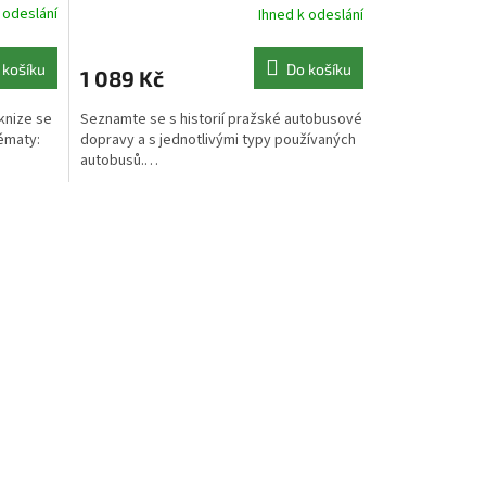
 odeslání
Ihned k odeslání
 košíku
Do košíku
1 089 Kč
knize se
Seznamte se s historií pražské autobusové
tématy:
dopravy a s jednotlivými typy používaných
autobusů.…