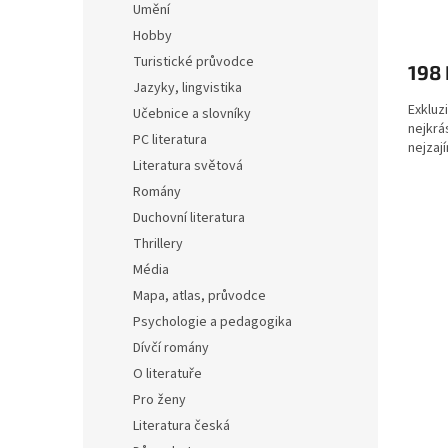
Umění
Hobby
Turistické průvodce
198 
Jazyky, lingvistika
Exkluz
Učebnice a slovníky
nejkrá
PC literatura
nejzaj
Literatura světová
Romány
Duchovní literatura
Thrillery
Média
Mapa, atlas, průvodce
Psychologie a pedagogika
Dívčí romány
O literatuře
Pro ženy
Literatura česká