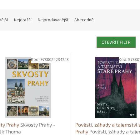
nější
Nejdražší
Nejprodávanější
Abecedně
OTEVŘÍT FILTR
Kód:
9788024234243
Kód:
97880
sty Prahy
Skvosty Prahy -
Pověsti, záhady a tajemství 
ěk Thoma
Prahy
Pověsti, záhady a taje
staré Prahy - Aleš Česal