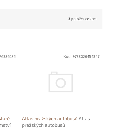
3
položek celkem
76836235
Kód:
9788026454847
staré
Atlas pražských autobusů
Atlas
mství
pražských autobusů