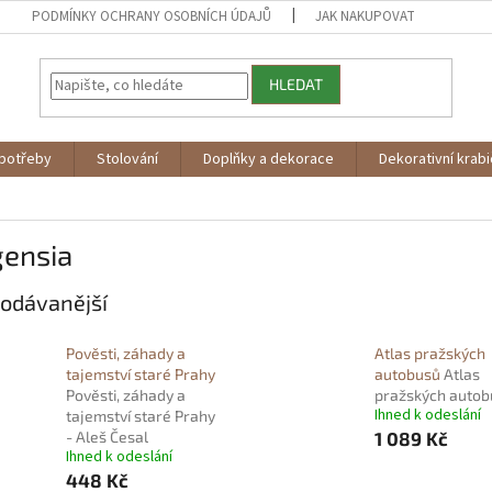
PODMÍNKY OCHRANY OSOBNÍCH ÚDAJŮ
JAK NAKUPOVAT
HLEDAT
potřeby
Stolování
Doplňky a dekorace
Dekorativní krab
gensia
odávanější
Pověsti, záhady a
Atlas pražských
tajemství staré Prahy
autobusů
Atlas
Pověsti, záhady a
pražských autob
Ihned k odeslání
tajemství staré Prahy
- Aleš Česal
1 089 Kč
Ihned k odeslání
448 Kč