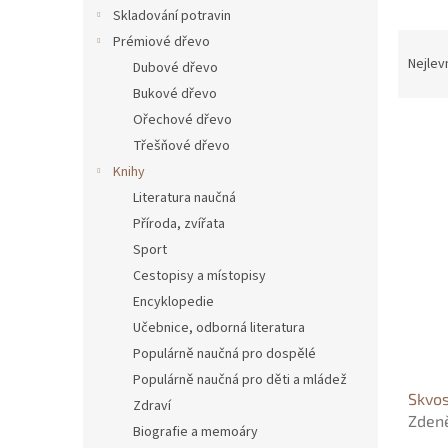
n
Skladování potravin
e
Ř
Prémiové dřevo
l
a
Nejlev
Dubové dřevo
z
Bukové dřevo
e
Ořechové dřevo
n
Třešňové dřevo
í
p
Knihy
V
r
Literatura naučná
ý
o
Příroda, zvířata
p
d
i
Sport
u
s
Cestopisy a místopisy
k
p
Encyklopedie
t
r
ů
Učebnice, odborná literatura
o
Populárně naučná pro dospělé
d
u
Populárně naučná pro děti a mládež
Skvo
k
Zdraví
Zden
t
Biografie a memoáry
ů