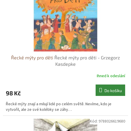
r
ů
o
d
u
k
t
ů
Řecké mýty pro děti
Řecké mýty pro děti - Grzegorz
Kasdepke
Ihned k odeslání
Do košíku
98 Kč
Řecké mýty znají a milují lidé po celém světě. Nevíme, kdo je
vytvořil, ale ze své kolébky se záhy…
Kód:
9788026619680