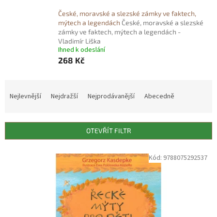
České, moravské a slezské zámky ve faktech,
mýtech a legendách
České, moravské a slezské
zámky ve faktech, mýtech a legendách -
Vladimír Liška
Ihned k odeslání
268 Kč
Ř
a
Nejlevnější
Nejdražší
Nejprodávanější
Abecedně
z
e
n
OTEVŘÍT FILTR
í
p
V
Kód:
9788075292537
r
ý
o
p
d
i
u
s
k
p
t