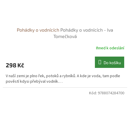
Pohádky o vodnících
Pohádky o vodnících - Iva
Tomečková
Ihned k odeslání
Do košíku
298 Kč
V naší zemi je plno řek, potoků a rybníků. A kde je voda, tam podle
pověstí kdysi přebýval vodník.…
Kód:
9788074284700