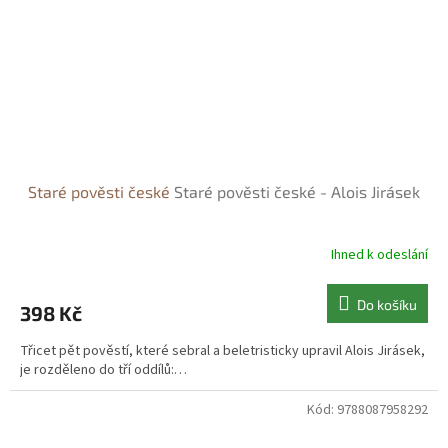
Staré pověsti české
Staré pověsti české - Alois Jirásek
Ihned k odeslání
Do košíku
398 Kč
Třicet pět pověstí, které sebral a beletristicky upravil Alois Jirásek,
je rozděleno do tří oddílů:…
Kód:
9788087958292