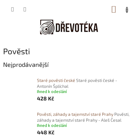
Přejít
NÁKUP
na
obsah
KOŠÍK
Pověsti
Nejprodávanější
Staré pověsti české
Staré pověsti české -
Antonín Šplíchal
Ihned k odeslání
428 Kč
Pověsti, záhady a tajemství staré Prahy
Pověsti,
záhady a tajemství staré Prahy - Aleš Česal
Ihned k odeslání
448 Kč