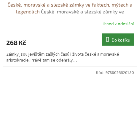
České, moravské a slezské zámky ve faktech, mýtech a
legendách
České, moravské a slezské zámky ve
faktech, mýtech a legendách - Vladimír Liška
Ihned k odeslání
Do košíku
268 Kč
Zámky jsou jevištěm zašlých časů i života české a moravské
aristokracie. Právě tam se odehrály…
Kód:
9788026620150