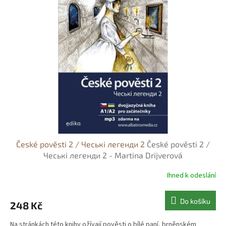
České pověsti 2 / Чеські легенди 2
České pověsti 2 /
Чеські легенди 2 - Martina Drijverová
Ihned k odeslání
Do košíku
248 Kč
Na stránkách této knihy ožívají pověsti o bílé paní, brněnském