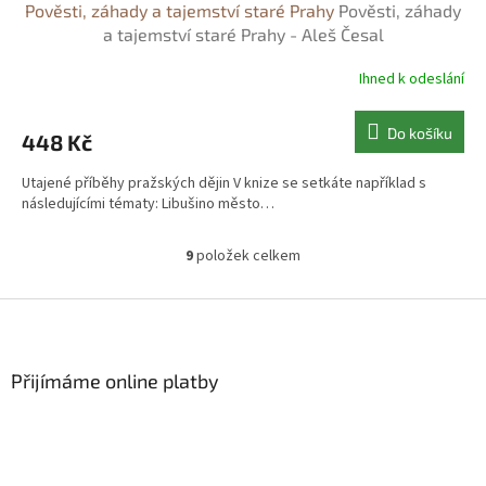
Pověsti, záhady a tajemství staré Prahy
Pověsti, záhady
a tajemství staré Prahy - Aleš Česal
Ihned k odeslání
Do košíku
448 Kč
Utajené příběhy pražských dějin V knize se setkáte například s
následujícími tématy: Libušino město…
9
položek celkem
O
v
l
Z
á
á
d
p
a
a
Přijímáme online platby
c
t
í
í
p
r
v