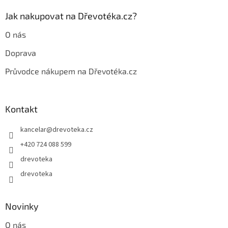
k
y
Jak nakupovat na Dřevotéka.cz?
v
ý
O nás
p
i
Doprava
s
u
Průvodce nákupem na Dřevotéka.cz
Kontakt
kancelar
@
drevoteka.cz
+420 724 088 599
drevoteka
drevoteka
Novinky
O nás