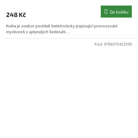
Do košíku
248 Kč
Kniha je soubor povídek beletristicky popisující provozování
myslivosti v uplynulých šedesáti…
Kód:
9788075432599