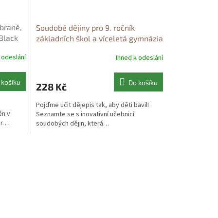
braně,
Soudobé dějiny pro 9. ročník
 Black
základních škol a víceletá gymnázia
Soudobé dějiny pro 9. ročník
 odeslání
Ihned k odeslání
základních škol a víceletá gymnázia
- kolektiv autorů
 košíku
Do košíku
228 Kč
Pojďme učit dějepis tak, aby děti bavil!
ěn v
Seznamte se s inovativní učebnicí
or…
soudobých dějin, která…