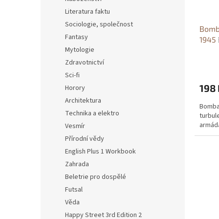
Literatura faktu
Sociologie, společnost
Bomba
Fantasy
1945
Mytologie
1939-
Zdravotnictví
Sci-fi
198 
Horory
Architektura
Bombar
Technika a elektro
turbule
armád
Vesmír
Přírodní vědy
English Plus 1 Workbook
Zahrada
Beletrie pro dospělé
Futsal
Věda
Happy Street 3rd Edition 2