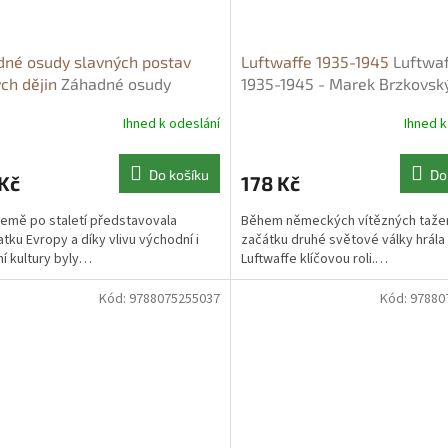
né osudy slavných postav
Luftwaffe 1935-1945
Luftwa
ch dějin
Záhadné osudy
1935-1945 - Marek Brzkovsk
ých postav českých dějin -
Ihned k odeslání
Ihned k
mír Liška
Do košíku
Do
Kč
178 Kč
emě po staletí představovala
Během německých vítězných tažen
atku Evropy a díky vlivu východní i
začátku druhé světové války hrála
í kultury byly…
Luftwaffe klíčovou roli.…
Kód:
9788075255037
Kód:
97880