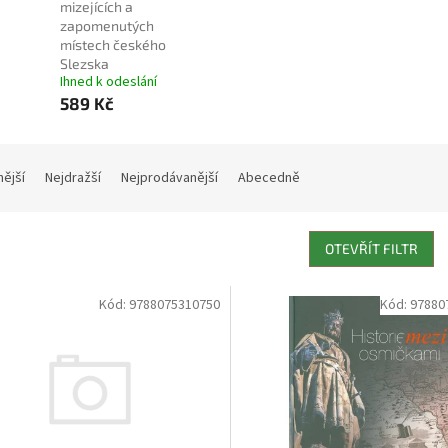
mizejících a
zapomenutých
místech českého
Slezska
Ihned k odeslání
589 Kč
nější
Nejdražší
Nejprodávanější
Abecedně
OTEVŘÍT FILTR
Kód:
9788075310750
Kód:
97880