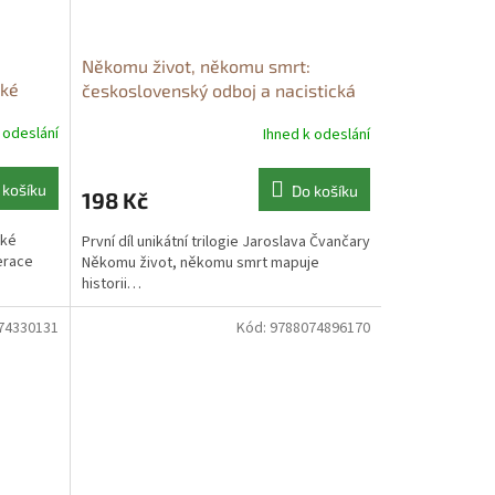
Někomu život, někomu smrt:
cké
československý odboj a nacistická
up a
okupační moc, 1939-1941
Někomu
 odeslání
Ihned k odeslání
litické
život, někomu smrt: československý
odboj a nacistická okupační moc,
1939-1941
 košíku
Do košíku
198 Kč
cké
První díl unikátní trilogie Jaroslava Čvančary
nerace
Někomu život, někomu smrt mapuje
historii…
74330131
Kód:
9788074896170