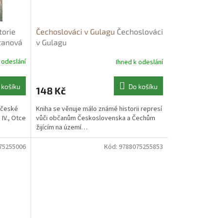
torie
Čechoslováci v Gulagu
Čechoslováci
tanová
v Gulagu
 odeslání
Ihned k odeslání
 košíku
Do košíku
148 Kč
 české
Kniha se věnuje málo známé historii represí
 IV., Otce
vůči občanům Československa a Čechům
žijícím na území…
75255006
Kód:
9788075255853