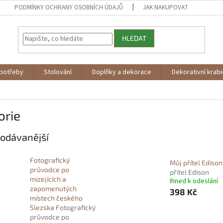
PODMÍNKY OCHRANY OSOBNÍCH ÚDAJŮ
JAK NAKUPOVAT
HLEDAT
potřeby
Stolování
Doplňky a dekorace
Dekorativní krab
orie
odávanější
Fotografický
Můj přítel Ediso
průvodce po
přítel Edison
mizejících a
Ihned k odeslání
zapomenutých
398 Kč
místech českého
Slezska
Fotografický
průvodce po