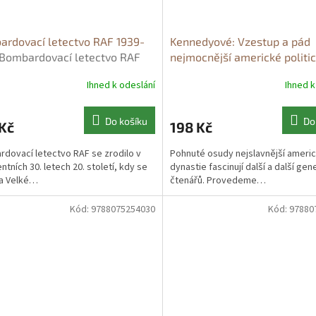
rdovací letectvo RAF 1939-
Kennedyové: Vzestup a pád
Bombardovací letectvo RAF
nejmocnější americké politi
1945 - Jonathan Falconer
dynastie
Kennedyové: Vzest
Ihned k odeslání
Ihned k
pád nejmocnější americké po
dynastie - kolektiv autorů
Do košíku
Do
Kč
198 Kč
dovací letectvo RAF se zrodilo v
Pohnuté osudy nejslavnější ameri
ntních 30. letech 20. století, kdy se
dynastie fascinují další a další ge
a Velké…
čtenářů. Provedeme…
Kód:
9788075254030
Kód:
97880