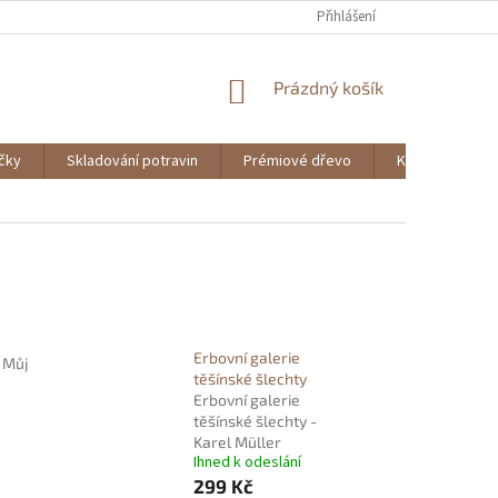
Přihlášení
NÁKUPNÍ
Prázdný košík
KOŠÍK
ičky
Skladování potravin
Prémiové dřevo
Knihy
Erbovní galerie
n
Můj
těšínské šlechty
Erbovní galerie
těšínské šlechty -
Karel Müller
Ihned k odeslání
299 Kč