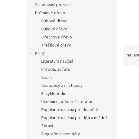
n
Skladování potravin
e
Prémiové dřevo
l
Dubové dřevo
Bukové dřevo
Ořechové dřevo
Třešňové dřevo
Ř
Knihy
a
Nejlev
z
Literatura naučná
e
Příroda, zvířata
n
Sport
í
Cestopisy a místopisy
p
V
Encyklopedie
r
ý
Učebnice, odborná literatura
o
p
d
Populárně naučná pro dospělé
i
u
Populárně naučná pro děti a mládež
s
k
p
Zdraví
t
r
Biografie a memoáry
ů