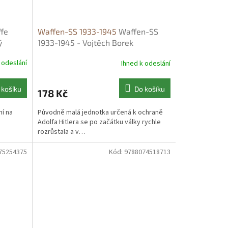
ffe
Waffen-SS 1933-1945
Waffen-SS
ý
1933-1945 - Vojtěch Borek
 odeslání
Ihned k odeslání
 košíku
Do košíku
178 Kč
í na
Původně malá jednotka určená k ochraně
Adolfa Hitlera se po začátku války rychle
rozrůstala a v…
75254375
Kód:
9788074518713