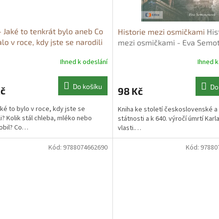
- Jaké to tenkrát bylo aneb Co
Historie mezi osmičkami
His
alo v roce, kdy jste se narodili
mezi osmičkami - Eva Semo
- Jaké to tenkrát bylo aneb Co
Ihned k odeslání
Ihned k
alo v roce, kdy jste se narodili
Do košíku
Do
Kč
98 Kč
aké to bylo v roce, kdy jste se
Kniha ke století československé a
li? Kolik stál chleba, mléko nebo
státnosti a k 640. výročí úmrtí Karla
obil? Co…
vlasti.…
Kód:
9788074662690
Kód:
97880