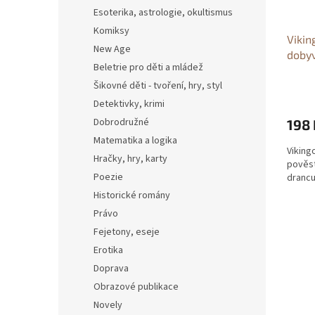
Esoterika, astrologie, okultismus
Komiksy
Vikin
New Age
dobyv
Beletrie pro děti a mládež
Průvo
váleč
Šikovné děti - tvoření, hry, styl
Detektivky, krimi
Dobrodružné
198 
Matematika a logika
Viking
Hračky, hry, karty
pověst
Poezie
drancu
Historické romány
Právo
Fejetony, eseje
Erotika
Doprava
Obrazové publikace
Novely