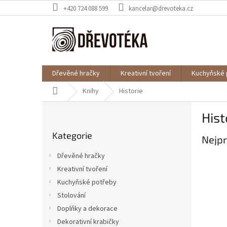
Přejít
+420 724 088 599
kancelar@drevoteka.cz
na
obsah
Dřevěné hračky
Kreativní tvoření
Kuchyňské 
Domů
Knihy
Historie
P
Hist
o
Přeskočit
s
Kategorie
kategorie
Nejpr
t
r
Dřevěné hračky
a
Kreativní tvoření
n
Kuchyňské potřeby
n
í
Stolování
p
Doplňky a dekorace
a
Dekorativní krabičky