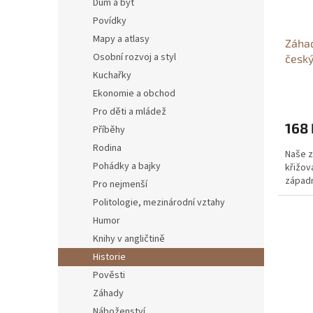
Dům a byt
Povídky
Mapy a atlasy
Záhad
Osobní rozvoj a styl
český
slavn
Kuchařky
Vladi
Ekonomie a obchod
Pro děti a mládež
168 
Příběhy
Rodina
Naše z
Pohádky a bajky
křižov
západn
Pro nejmenší
Politologie, mezinárodní vztahy
Humor
Knihy v angličtině
Historie
Pověsti
Záhady
Náboženství