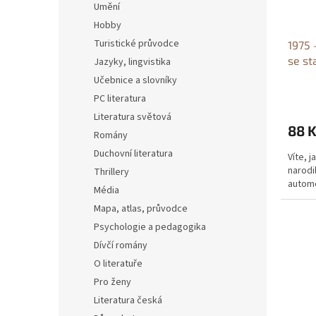
o
Umění
d
Hobby
u
Turistické průvodce
1975 
k
se st
Jazyky, lingvistika
t
1975 
ů
Učebnice a slovníky
se st
PC literatura
Literatura světová
88 
Romány
Duchovní literatura
Víte, j
narodi
Thrillery
autom
Média
Mapa, atlas, průvodce
Psychologie a pedagogika
Dívčí romány
O literatuře
Pro ženy
Literatura česká