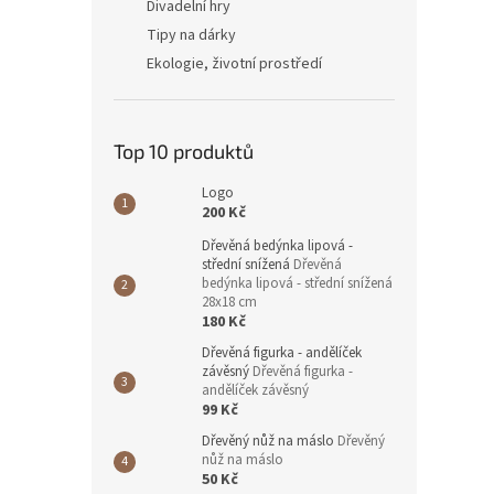
Divadelní hry
Tipy na dárky
Ekologie, životní prostředí
Top 10 produktů
Logo
200 Kč
Dřevěná bedýnka lipová -
střední snížená
Dřevěná
bedýnka lipová - střední snížená
28x18 cm
180 Kč
Dřevěná figurka - andělíček
závěsný
Dřevěná figurka -
andělíček závěsný
99 Kč
Dřevěný nůž na máslo
Dřevěný
nůž na máslo
50 Kč