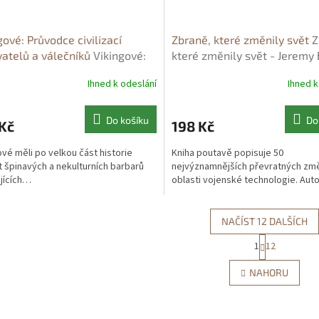
gové: Průvodce civilizací
Zbraně, které změnily svět
Z
atelů a válečníků
Vikingové:
které změnily svět - Jeremy
dce civilizací dobyvatelů a
Ihned k odeslání
Ihned k
níků - Angus Konstam
Do košíku
Do
Kč
198 Kč
ové měli po velkou část historie
Kniha poutavě popisuje 50
 špinavých a nekulturních barbarů
nejvýznamnějších převratných zm
jících…
oblasti vojenské technologie. Aut
NAČÍST 12 DALŠÍCH
S
1
12
O
t
r
v
NAHORU
á
l
n
á
k
d
o