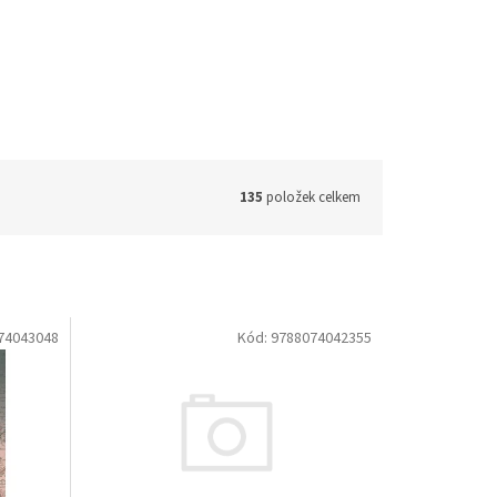
135
položek celkem
74043048
Kód:
9788074042355