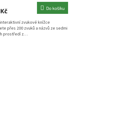
Do košíku
 Kč
 interaktivní zvukové knížce
ete přes 200 zvuků a názvů ze sedmi
h prostředí z…
O
v
l
á
d
a
c
í
p
r
v
k
y
v
ý
p