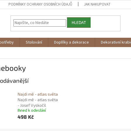
PODMÍNKY OCHRANY OSOBNÍCH ÚDAJŮ
JAK NAKUPOVAT
HLEDAT
potřeby
Stolování
Doplňky a dekorace
Dekorativní krab
ebooky
odávanější
Najdi mě - atlas světa
Najdi mě - atlas světa
- Josef Vyskočil
Ihned k odeslání
498 Kč