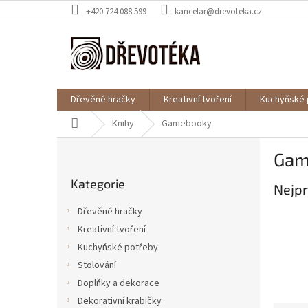
Přejít
+420 724 088 599
kancelar@drevoteka.cz
na
obsah
Dřevěné hračky
Kreativní tvoření
Kuchyňské 
Domů
Knihy
Gamebooky
P
Gam
o
Přeskočit
s
Kategorie
kategorie
Nejpr
t
r
Dřevěné hračky
a
Kreativní tvoření
n
Kuchyňské potřeby
n
í
Stolování
p
Doplňky a dekorace
a
Dekorativní krabičky