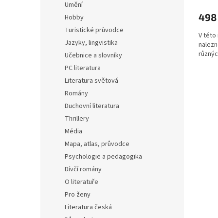
Umění
498
Hobby
Turistické průvodce
V této
Jazyky, lingvistika
nalezn
různýc
Učebnice a slovníky
PC literatura
Literatura světová
Romány
Duchovní literatura
Thrillery
Média
Mapa, atlas, průvodce
Psychologie a pedagogika
Dívčí romány
O literatuře
Pro ženy
Literatura česká