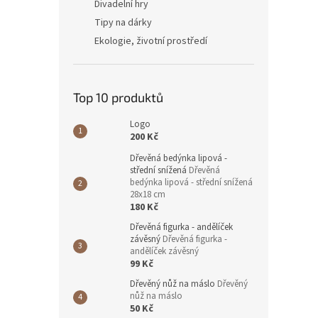
Divadelní hry
Tipy na dárky
Ekologie, životní prostředí
Top 10 produktů
Logo
200 Kč
Dřevěná bedýnka lipová -
střední snížená
Dřevěná
bedýnka lipová - střední snížená
28x18 cm
180 Kč
Dřevěná figurka - andělíček
závěsný
Dřevěná figurka -
andělíček závěsný
99 Kč
Dřevěný nůž na máslo
Dřevěný
nůž na máslo
50 Kč