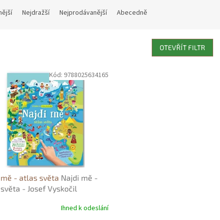
nější
Nejdražší
Nejprodávanější
Abecedně
OTEVŘÍT FILTR
Kód:
9788025634165
 mě - atlas světa
Najdi mě -
 světa - Josef Vyskočil
Ihned k odeslání