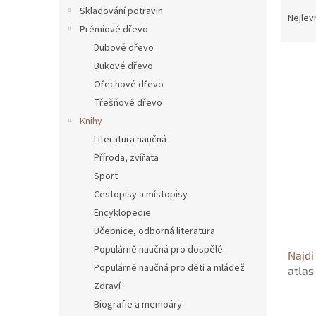
Ř
n
Skladování potravin
a
e
Nejlev
Prémiové dřevo
z
l
e
Dubové dřevo
n
Bukové dřevo
í
Ořechové dřevo
p
V
Třešňové dřevo
r
ý
Knihy
o
p
Literatura naučná
d
i
u
Příroda, zvířata
s
k
Sport
p
t
r
Cestopisy a místopisy
ů
o
Encyklopedie
d
Učebnice, odborná literatura
u
Populárně naučná pro dospělé
Najdi
k
Populárně naučná pro děti a mládež
atlas
t
Zdraví
ů
Biografie a memoáry