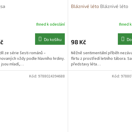
sa
Bláznivé léto
Bláznivé léto
Ihned k odeslání
Ihned k
Do košíku
Do
Kč
98 Kč
díl ze série šesti románů –
Něžně sentimentální příběh nezá
ovaných vždy podle hlavního hrdiny.
flirtu z prostředí letního tábora. S
i jsou mladí,…
představy léta…
Kód:
9788024394688
Kód:
97880