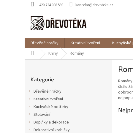
Přejít
+420 724 088 599
kancelar@drevoteka.cz
na
obsah
Dřevěné hračky
Kreativní tvoření
Kuchyňské 
Domů
Knihy
Romány
P
Rom
o
Přeskočit
s
Kategorie
kategorie
Romány j
t
škálu žá
r
Dřevěné hračky
dobrodr
a
nejpopul
Kreativní tvoření
n
Kuchyňské potřeby
n
Nejpr
í
Stolování
p
Doplňky a dekorace
a
Dekorativní krabičky