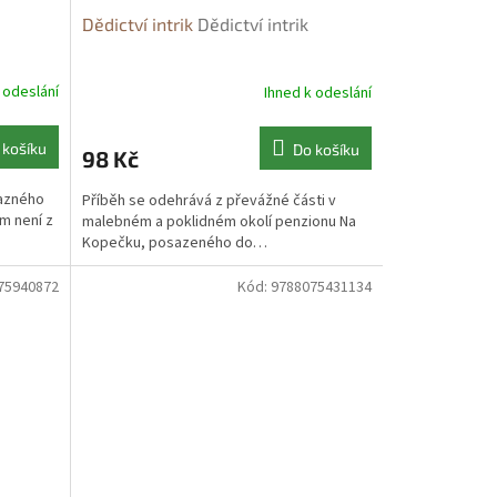
Dědictví intrik
Dědictví intrik
 odeslání
Ihned k odeslání
 košíku
Do košíku
98 Kč
vazného
Příběh se odehrává z převážné části v
am není z
malebném a poklidném okolí penzionu Na
Kopečku, posazeného do…
75940872
Kód:
9788075431134