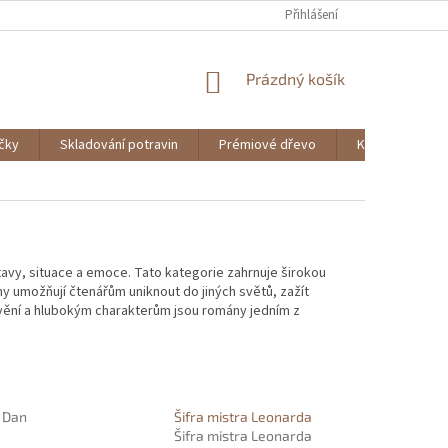
Přihlášení
NÁKUPNÍ
Prázdný košík
KOŠÍK
ičky
Skladování potravin
Prémiové dřevo
Knihy
stavy, situace a emoce. Tato kategorie zahrnuje širokou
ány umožňují čtenářům uniknout do jiných světů, zažít
vění a hlubokým charakterům jsou romány jedním z
- Dan
Šifra mistra Leonarda
Šifra mistra Leonarda