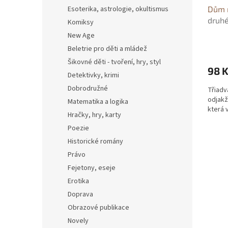
Dům n
Esoterika, astrologie, okultismus
druhé
Komiksy
New Age
Beletrie pro děti a mládež
Šikovné děti - tvoření, hry, styl
98 
Detektivky, krimi
Dobrodružné
Třiadv
odjakž
Matematika a logika
která 
Hračky, hry, karty
Poezie
Historické romány
Právo
Fejetony, eseje
Erotika
Doprava
Obrazové publikace
Novely