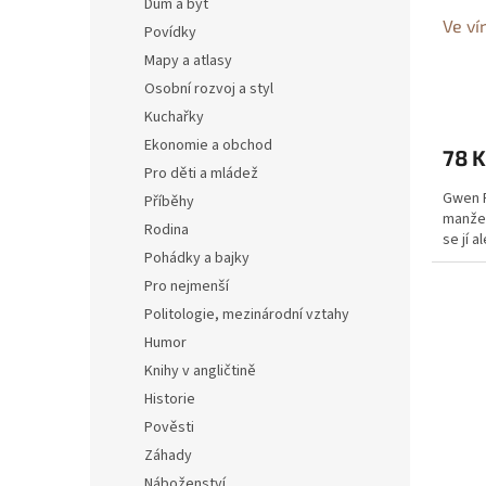
Dům a byt
Ve ví
Povídky
Mapy a atlasy
Osobní rozvoj a styl
Kuchařky
Ekonomie a obchod
78 K
Pro děti a mládež
Gwen P
Příběhy
manžel
Rodina
se jí 
Pohádky a bajky
Pro nejmenší
Politologie, mezinárodní vztahy
Humor
Knihy v angličtině
Historie
Pověsti
Záhady
Náboženství