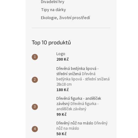
Divadelní hry
Tipy na dárky
Ekologie, životní prostředí
Top 10 produktů
Logo
200 Kč
Dřevěná bedýnka lipová -
střední snížená
Dřevěná
bedýnka lipová - střední snížená
28x18 cm
180 Kč
Dřevěná figurka - andělíček
závěsný
Dřevěná figurka -
andělíček závěsný
99 Kč
Dřevěný nůž na máslo
Dřevěný
nůž na máslo
50 Kč