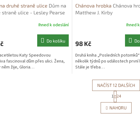
a druhé straně ulice
Dům na
Chánova hrobka
Chánova hr
 straně ulice - Lesley Pearse
Matthew J. Kirby
Ihned k odeslání
Ihned k
Do košíku
Do
Kč
98 Kč
acetiletou Katy Speedovou
Druhá kniha „Posledních potomků“
iva fascinoval dům přes ulici. Žena,
několik týdnů po událostech první 
v něm žije, Gloria…
Stále je třeba…
NAČÍST 12 DALŠÍCH
S
1
24
O
t
r
v
NAHORU
á
l
n
á
k
d
o
a
v
c
á