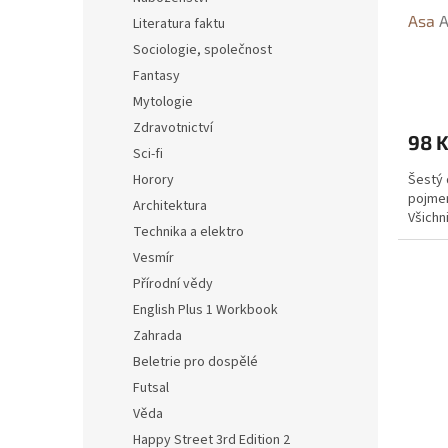
Asa
A
Literatura faktu
Sociologie, společnost
Fantasy
Mytologie
Zdravotnictví
98 
Sci-fi
Šestý 
Horory
pojmen
Architektura
Všichn
Technika a elektro
Vesmír
Přírodní vědy
English Plus 1 Workbook
Zahrada
Beletrie pro dospělé
Futsal
Věda
Happy Street 3rd Edition 2