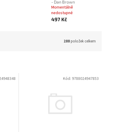
- Dan Brown
Momentálně
nedostupné
497 Kč
288
položek celkem
24948348
Kód:
9788024947853