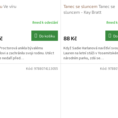
ru
Ve víru
Tanec se sluncem
Tanec se
sluncem - Kay Bratt
Ihned k odeslání
Ihned k
Do košíku
Do
č
88 Kč
roctorová unikla bývalému
Když Sadie Harlanová navštíví svo
ovi a zachránila svoji rodinu. Utéct
Lauren na letní stáži v Yosemitské
ale nedaří před…
národním parku, zdá se…
Kód:
9788074113055
Kód:
97880