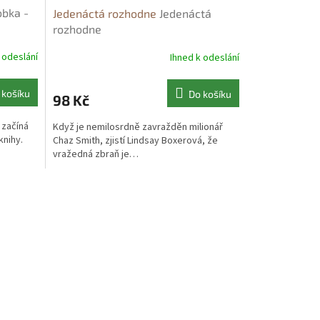
obka -
Jedenáctá rozhodne
Jedenáctá
rozhodne
 odeslání
Ihned k odeslání
 košíku
Do košíku
98 Kč
 začíná
Když je nemilosrdně zavražděn milionář
knihy.
Chaz Smith, zjistí Lindsay Boxerová, že
vražedná zbraň je…