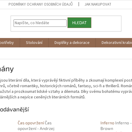
PODMÍNKY OCHRANY OSOBNÍCH ÚDAJŮ
JAK NAKUPOVAT
HLEDAT
potřeby
Stolování
Doplňky a dekorace
Dekorativní krab
ány
sou literární díla, která vyprávějí fiktivní příběhy a zkoumají komplexní po
nrů, včetně romantiky, historických románů, fantasy, sci-fi a thrillerů. Rom
užství a prozkoumat lidské vztahy a dilemata. Díky svému bohatému vyprá
árnějších a nejvíce ceněných literárních formátů.
odávanější
Čas opovržení
Čas
Inferno
Inferno 
opovržení - Andrzej
Brown