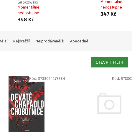
Momentálně
Sapkowski
Momentálně
nedostupné
nedostupné
347 Kč
348 Kč
nější
Nejdražší
Nejprodávanější
Abecedně
OTEVŘÍT FILTR
Kód:
9788024278384
Kód:
97880