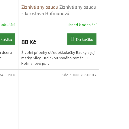
Žíznivé sny osudu
Žíznivé sny osudu
- Jaroslava Hofmanová
 odeslání
Ihned k odeslání
 košíku
Do košíku
88 Kč
u dceru
Životní příběhy středoškolačky Radky a její
m
matky Silvy. Hrdinkou nového románu J.
Hofmanové je…
74112508
Kód:
9788020618917