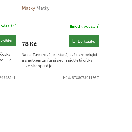
Matky
Matky
 odeslání
Ihned k odeslání
 košíku
Do košíku
78 Kč
 česká
Nadia Turnerová je krásná, avšak rebelující
adu. Je
a smutkem zmítaná sedmnáctiletá dívka.
Luke Sheppard je…
24943541
Kód:
9788073011987