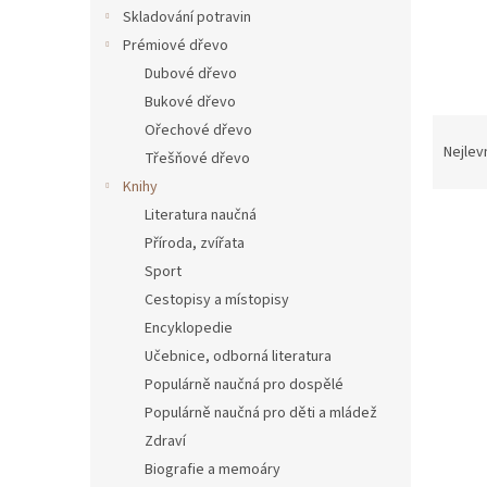
n
Skladování potravin
e
Prémiové dřevo
l
Dubové dřevo
Bukové dřevo
Ř
Ořechové dřevo
a
Nejlev
Třešňové dřevo
z
Knihy
e
Literatura naučná
n
Příroda, zvířata
í
p
Sport
V
r
Cestopisy a místopisy
ý
o
p
Encyklopedie
d
i
Učebnice, odborná literatura
u
s
Populárně naučná pro dospělé
k
p
t
Populárně naučná pro děti a mládež
r
ů
Zdraví
o
Biografie a memoáry
d