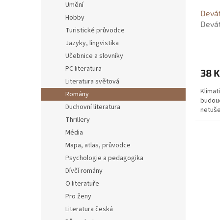
u
Umění
Devát
k
Hobby
Devát
t
Turistické průvodce
Ross
ů
Jazyky, lingvistika
Učebnice a slovníky
PC literatura
38 K
Literatura světová
Klimat
Romány
budouc
Duchovní literatura
netuš
Thrillery
Média
Mapa, atlas, průvodce
Psychologie a pedagogika
Dívčí romány
O literatuře
Pro ženy
Literatura česká