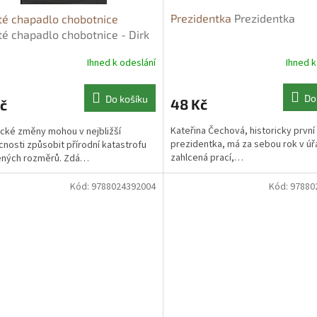
Prezidentka
Prezidentka
é chapadlo chobotnice
é chapadlo chobotnice - Dirk
mann
Ihned k
Ihned k odeslání
Do
Do košíku
48 Kč
č
Kateřina Čechová, historicky první
ické změny mohou v nejbližší
prezidentka, má za sebou rok v úř
nosti způsobit přírodní katastrofu
zahlcená prací,…
ených rozměrů. Zdá…
Kód:
9788024392004
Kód:
97880