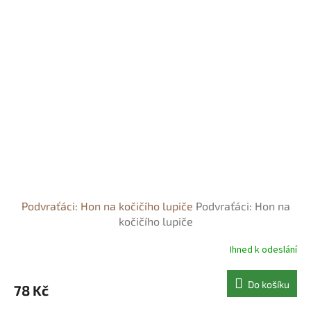
Podvraťáci: Hon na kočičího lupiče
Podvraťáci: Hon na
kočičího lupiče
Ihned k odeslání
Do košíku
78 Kč