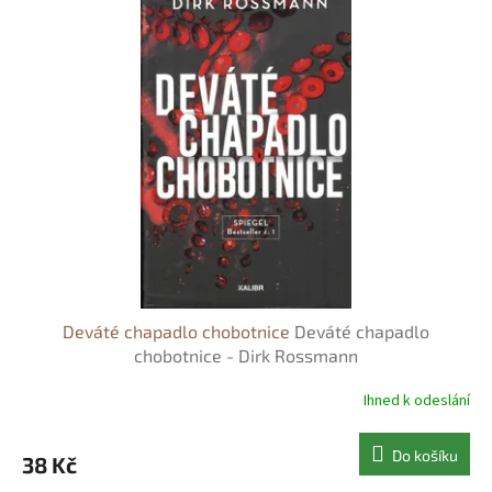
o
p
d
i
u
s
k
p
t
r
ů
o
d
u
k
t
ů
Deváté chapadlo chobotnice
Deváté chapadlo
chobotnice - Dirk Rossmann
Ihned k odeslání
Do košíku
38 Kč