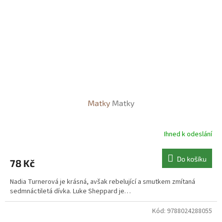
Matky
Matky
Ihned k odeslání
Do košíku
78 Kč
Nadia Turnerová je krásná, avšak rebelující a smutkem zmítaná
sedmnáctiletá dívka. Luke Sheppard je…
Kód:
9788024288055