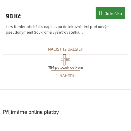
Do košíku
98 Kč
Lars Kepler přichází s napínavou detektivní sérií pod novým
pseudonymem! Soukromá vyšetřovatelka…
NAČÍST 12 DALŠÍCH
S
1
63
t
O
r
754
položek celkem
v
á
l
NAHORU
n
á
k
d
o
v
Z
a
á
c
á
n
í
p
í
p
a
Přijímáme online platby
r
t
v
í
k