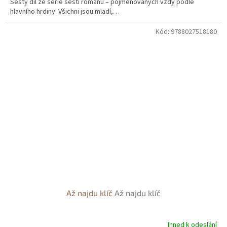
Šestý díl ze série šesti románů – pojmenovaných vždy podle
hlavního hrdiny. Všichni jsou mladí,…
Kód:
9788027518180
Až najdu klíč
Až najdu klíč
Ihned k odeslání