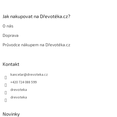
y
v
ý
p
Jak nakupovat na Dřevotéka.cz?
i
s
O nás
u
Doprava
Průvodce nákupem na Dřevotéka.cz
Kontakt
kancelar
@
drevoteka.cz
+420 724 088 599
drevoteka
drevoteka
Novinky