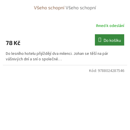
Všeho schopní
Všeho schopní
Ihned k odeslání
Do košíku
78 Kč
Do lesního hotelu přijíždějí dva milenci. Johan se těší na pár
vášnivých dní a sní o společné…
Kód:
9788024287546