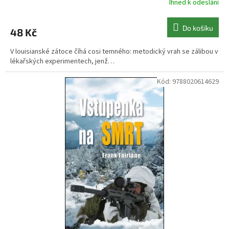
Ihned k odeslání
Do košíku
48 Kč
V louisianské zátoce číhá cosi temného: metodický vrah se zálibou v
lékařských experimentech, jenž…
Kód:
9788020614629