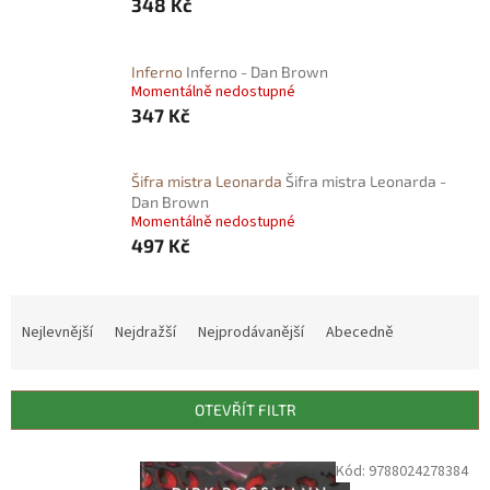
348 Kč
Inferno
Inferno - Dan Brown
Momentálně nedostupné
347 Kč
Šifra mistra Leonarda
Šifra mistra Leonarda -
Dan Brown
Momentálně nedostupné
497 Kč
Ř
a
Nejlevnější
Nejdražší
Nejprodávanější
Abecedně
z
e
n
OTEVŘÍT FILTR
í
p
V
Kód:
9788024278384
r
ý