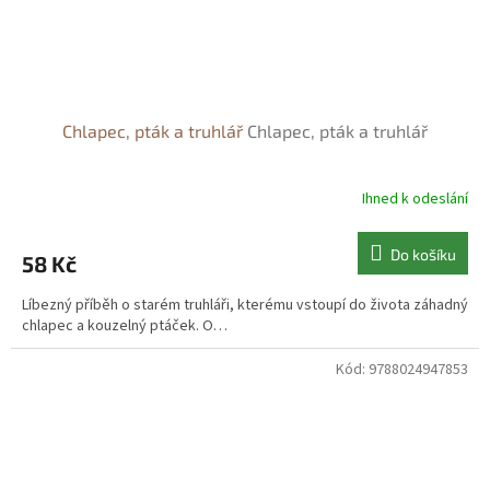
Chlapec, pták a truhlář
Chlapec, pták a truhlář
Ihned k odeslání
Do košíku
58 Kč
Líbezný příběh o starém truhláři, kterému vstoupí do života záhadný
chlapec a kouzelný ptáček. O…
Kód:
9788024947853