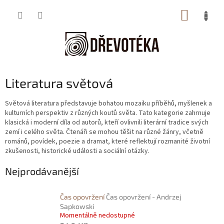
Přejít
NÁKUP
na
obsah
KOŠÍK
Literatura světová
Světová literatura představuje bohatou mozaiku příběhů, myšlenek a
kulturních perspektiv z různých koutů světa. Tato kategorie zahrnuje
klasická i moderní díla od autorů, kteří ovlivnili literární tradice svých
zemí i celého světa. Čtenáři se mohou těšit na různé žánry, včetně
románů, povídek, poezie a dramat, které reflektují rozmanité životní
zkušenosti, historické události a sociální otázky.
Nejprodávanější
Čas opovržení
Čas opovržení - Andrzej
Sapkowski
Momentálně nedostupné