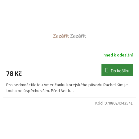
Zazářit
Zazářit
Ihned k odeslání
Do košíku
78 Kč
Pro sedmnáctiletou Američanku korejského původu Rachel Kim je
touha po úspěchu vším. Před šesti…
Kód:
9788024943541