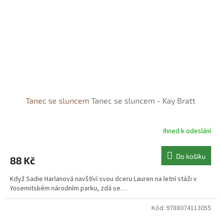
Tanec se sluncem
Tanec se sluncem - Kay Bratt
Ihned k odeslání
Do košíku
88 Kč
Když Sadie Harlanová navštíví svou dceru Lauren na letní stáži v
Yosemitském národním parku, zdá se…
Kód:
9788074113055