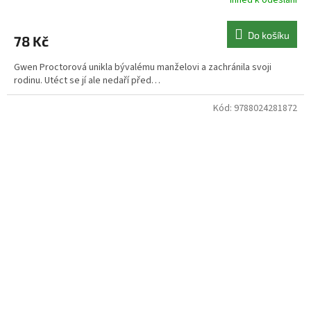
Ihned k odeslání
Do košíku
78 Kč
Gwen Proctorová unikla bývalému manželovi a zachránila svoji
rodinu. Utéct se jí ale nedaří před…
Kód:
9788024281872