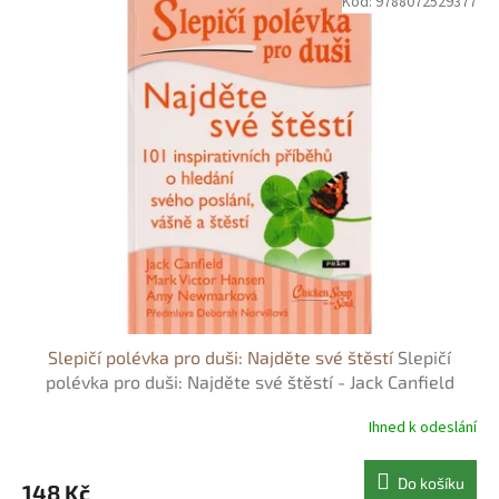
Kód:
9788072529377
r
ý
o
p
d
i
u
s
k
p
t
r
ů
o
d
u
k
t
ů
Slepičí polévka pro duši: Najděte své štěstí
Slepičí
polévka pro duši: Najděte své štěstí - Jack Canfield
Ihned k odeslání
Do košíku
148 Kč