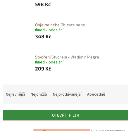
598 Kč
Objevte nebe
Objevte nebe
Ihned k odeslání
348 Kč
Stvoření
Stvoření - Vladimir Megre
Ihned k odeslání
209 Kč
Ř
a
Nejlevnější
Nejdražší
Nejprodávanější
Abecedně
z
e
n
OTEVŘÍT FILTR
í
p
V