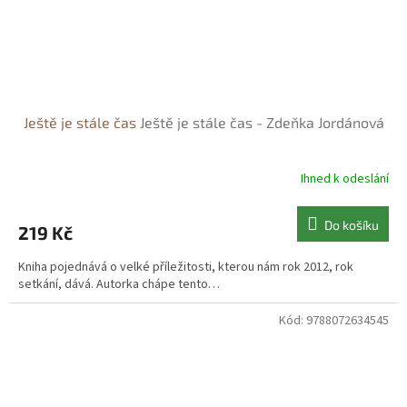
Ještě je stále čas
Ještě je stále čas - Zdeňka Jordánová
Ihned k odeslání
Do košíku
219 Kč
Kniha pojednává o velké příležitosti, kterou nám rok 2012, rok
setkání, dává. Autorka chápe tento…
Kód:
9788072634545