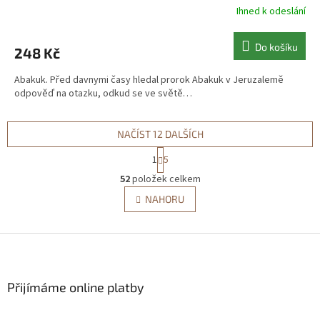
Ihned k odeslání
Do košíku
248 Kč
Abakuk. Před davnymi časy hledal prorok Abakuk v Jeruzalemě
odpověď na otazku, odkud se ve světě…
NAČÍST 12 DALŠÍCH
S
1
5
t
O
r
52
položek celkem
v
á
l
NAHORU
n
á
k
d
o
v
Z
a
á
c
á
n
í
p
í
p
a
Přijímáme online platby
r
t
v
í