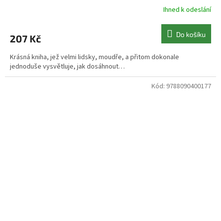
Ihned k odeslání
Do košíku
207 Kč
Krásná kniha, jež velmi lidsky, moudře, a přitom dokonale
jednoduše vysvětluje, jak dosáhnout…
Kód:
9788090400177