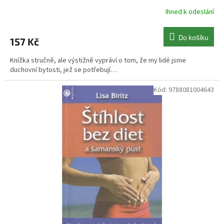
Ihned k odeslání
Do košíku
157 Kč
Knížka stručně, ale výstižně vypráví o tom, že my lidé jsme
duchovní bytosti, jež se potřebují…
Kód:
9788081004643