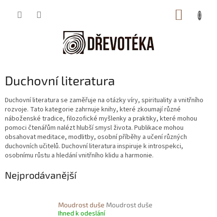
Přejít
NÁKUP
na
obsah
KOŠÍK
Duchovní literatura
Duchovní literatura se zaměřuje na otázky víry, spirituality a vnitřního
rozvoje. Tato kategorie zahrnuje knihy, které zkoumají různé
náboženské tradice, filozofické myšlenky a praktiky, které mohou
pomoci čtenářům nalézt hlubší smysl života. Publikace mohou
obsahovat meditace, modlitby, osobní příběhy a učení různých
duchovních učitelů. Duchovní literatura inspiruje k introspekci,
osobnímu růstu a hledání vnitřního klidu a harmonie.
Nejprodávanější
Moudrost duše
Moudrost duše
Ihned k odeslání