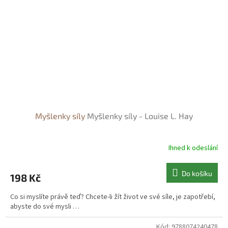
Myšlenky síly
Myšlenky síly - Louise L. Hay
Ihned k odeslání
Do košíku
198 Kč
Co si myslíte právě teď? Chcete-li žít život ve své síle, je zapotřebí,
abyste do své mysli …
Kód:
9788074240478