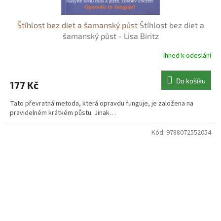
Štíhlost bez diet a šamanský půst
Štíhlost bez diet a
šamanský půst - Lisa Biritz
Ihned k odeslání
Do košíku
177 Kč
Tato převratná metoda, která opravdu funguje, je založena na
pravidelném krátkém půstu. Jinak…
Kód:
9788072552054