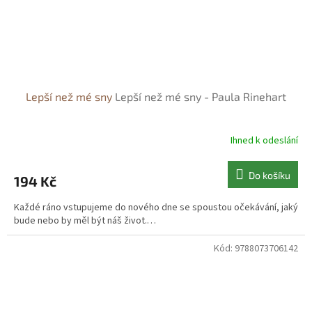
Lepší než mé sny
Lepší než mé sny - Paula Rinehart
Ihned k odeslání
Do košíku
194 Kč
Každé ráno vstupujeme do nového dne se spoustou očekávání, jaký
bude nebo by měl být náš život.…
Kód:
9788073706142