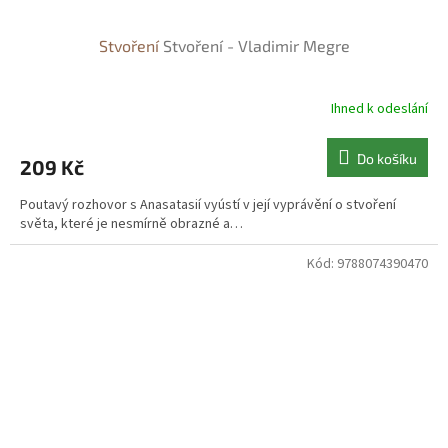
Stvoření
Stvoření - Vladimir Megre
Ihned k odeslání
Do košíku
209 Kč
Poutavý rozhovor s Anasatasií vyústí v její vyprávění o stvoření
světa, které je nesmírně obrazné a…
Kód:
9788074390470