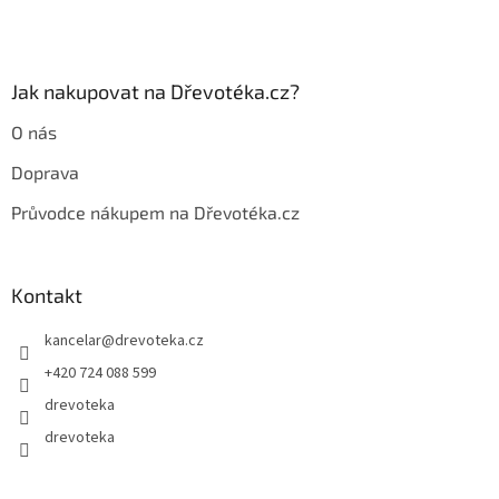
k
y
v
ý
p
Jak nakupovat na Dřevotéka.cz?
i
s
O nás
u
Doprava
Průvodce nákupem na Dřevotéka.cz
Kontakt
kancelar
@
drevoteka.cz
+420 724 088 599
drevoteka
drevoteka