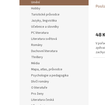
u
Umění
Posíl
k
Hobby
t
Turistické průvodce
ů
Jazyky, lingvistika
Učebnice a slovníky
PC literatura
48 
Literatura světová
V pořa
Romány
zpěvač
Duchovní literatura
zachy
Thrillery
Média
Mapa, atlas, průvodce
Psychologie a pedagogika
Dívčí romány
O literatuře
Pro ženy
Literatura česká