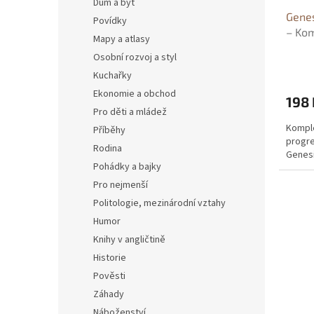
Dům a byt
Genes
Povídky
– Kom
Mapy a atlasy
autor
Osobní rozvoj a styl
Kuchařky
Ekonomie a obchod
198 
Pro děti a mládež
Komple
Příběhy
progre
Rodina
Genes
Pohádky a bajky
Pro nejmenší
Politologie, mezinárodní vztahy
Humor
Knihy v angličtině
Historie
Pověsti
Záhady
Náboženství