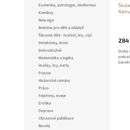
Esoterika, astrologie, okultismus
Škola
flétnu
Komiksy
zobco
New Age
Klem
Beletrie pro děti a mládež
Šikovné děti - tvoření, hry, styl
284
Detektivky, krimi
Dobrodružné
Druhý d
pokrač
Matematika a logika
barokn
Hračky, hry, karty
Poezie
Historické romány
Právo
Fejetony, eseje
Erotika
Doprava
Obrazové publikace
Novely