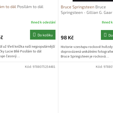
ám to dál
Posílám to dál
Bruce Springsteen
Bruce
Springsteen - Gillian G. Gaar
Ihned k odeslání
Ihned k
Do košíku
Do
Kč
98 Kč
dí už třetí knížka naší nejpopulárnější
Historie vzestupu rockové hvězdy
ky Lucie Bílé Posílám to dál
doprovázená unikátními fotografie
cuje časový…
Bruce Springsteen je rocková…
Kód:
9788075254481
Kód:
97880