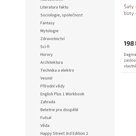
Šaty 
Literatura faktu
boty 
Sociologie, společnost
Fantasy
Mytologie
Zdravotnictví
198 
Sci-fi
Horory
Dagmar
zaslou
Architektura
vlastn
Technika a elektro
Vesmír
Přírodní vědy
English Plus 1 Workbook
Zahrada
Beletrie pro dospělé
Futsal
Věda
Happy Street 3rd Edition 2