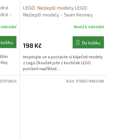
odce
LEGO: Nejlepší modely
LEGO:
odce -
Nejlepší modely - Sean Kenney
 odeslání
Ihned k odeslání
 košíku
Do košíku
198 Kč
tším
Inispirujte se a postavte si báječné modely
echny
z Lega Zkoušeli jste z kostiček LEGO
postavit například…
85970616
Kód:
9788074481048