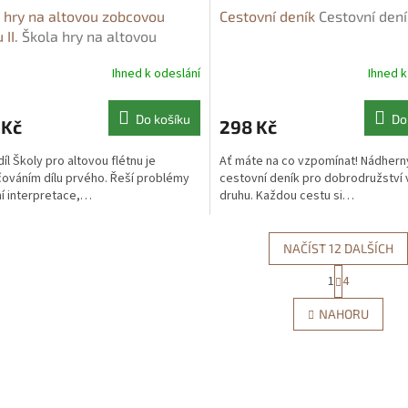
 hry na altovou zobcovou
Cestovní deník
Cestovní dení
 II.
Škola hry na altovou
vou flétnu II. - Miloslav
Ihned k odeslání
Ihned k
ent
Do košíku
Do
 Kč
298 Kč
íl Školy pro altovou flétnu je
Ať máte na co vzpomínat! Nádhern
ováním dílu prvého. Řeší problémy
cestovní deník pro dobrodružství
í interpretace,…
druhu. Každou cestu si…
NAČÍST 12 DALŠÍCH
S
1
4
O
t
r
v
NAHORU
á
l
n
á
k
d
o
a
v
c
á