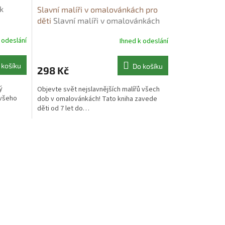
k
Slavní malíři v omalovánkách pro
děti
Slavní malíři v omalovánkách
pro děti
 odeslání
Ihned k odeslání
 košíku
Do košíku
298 Kč
ý
Objevte svět nejslavnějších malířů všech
 všeho
dob v omalovánkách! Tato kniha zavede
děti od 7 let do…