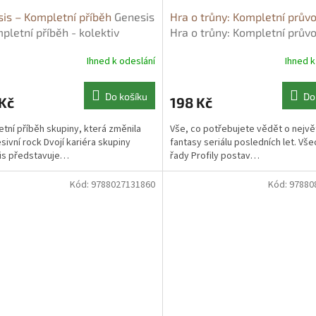
is – Kompletní příběh
Genesis
Hra o trůny: Kompletní prův
pletní příběh - kolektiv
Hra o trůny: Kompletní prův
ů
kolektiv autorů
Ihned k odeslání
Ihned k
Do košíku
Do
Kč
198 Kč
tní příběh skupiny, která změnila
Vše, co potřebujete vědět o nejvě
sivní rock Dvojí kariéra skupiny
fantasy seriálu posledních let. Vš
is představuje…
řady Profily postav…
Kód:
9788027131860
Kód:
97880