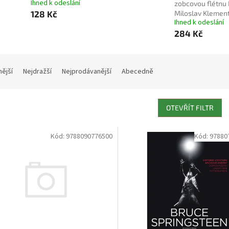
Ihned k odeslání
zobcovou flétnu I
128 Kč
Miloslav Klemen
Ihned k odeslání
284 Kč
nější
Nejdražší
Nejprodávanější
Abecedně
OTEVŘÍT FILTR
Kód:
9788090776500
Kód:
97880