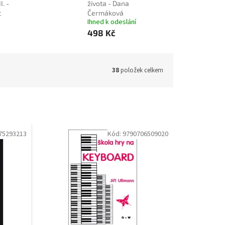
I. -
života - Dana
t
Čermáková
Ihned k odeslání
498 Kč
38
položek celkem
75293213
Kód:
9790706509020