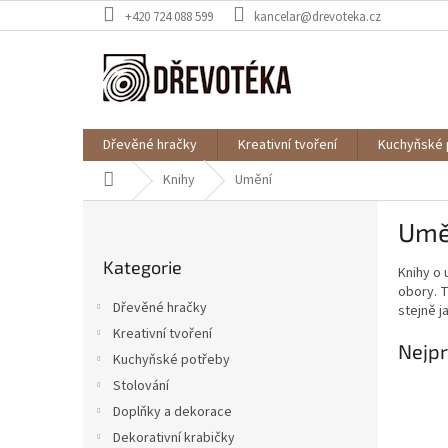
Přejít
+420 724 088 599
kancelar@drevoteka.cz
na
obsah
Dřevěné hračky
Kreativní tvoření
Kuchyňské 
Domů
Knihy
Umění
P
Umě
o
Přeskočit
s
Kategorie
kategorie
Knihy o 
t
obory. 
r
Dřevěné hračky
stejně j
a
Kreativní tvoření
n
Nejpr
Kuchyňské potřeby
n
í
Stolování
p
Doplňky a dekorace
a
Dekorativní krabičky