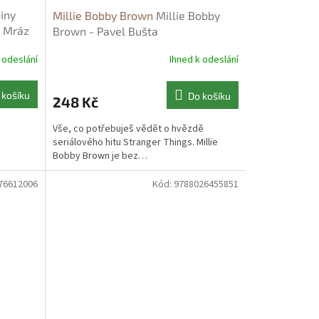
iny
Millie Bobby Brown
Millie Bobby
r Mráz
Brown - Pavel Bušta
 odeslání
Ihned k odeslání
 košíku
Do košíku
248 Kč
Vše, co potřebuješ vědět o hvězdě
seriálového hitu Stranger Things. Millie
Bobby Brown je bez…
76612006
Kód:
9788026455851