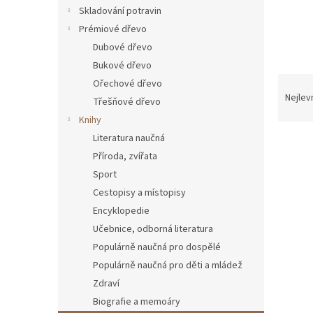
n
Skladování potravin
e
Prémiové dřevo
l
Dubové dřevo
Bukové dřevo
Ř
Ořechové dřevo
a
Nejlev
Třešňové dřevo
z
Knihy
e
Literatura naučná
n
Příroda, zvířata
í
p
Sport
V
r
Cestopisy a místopisy
ý
o
p
Encyklopedie
d
i
Učebnice, odborná literatura
u
s
Populárně naučná pro dospělé
k
p
t
Populárně naučná pro děti a mládež
r
ů
Zdraví
o
Biografie a memoáry
d