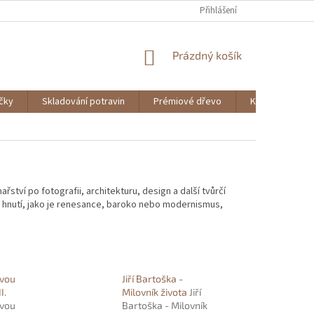
Přihlášení
NÁKUPNÍ
Prázdný košík
KOŠÍK
ičky
Skladování potravin
Prémiové dřevo
Knihy
ství po fotografii, architekturu, design a další tvůrčí
 hnutí, jako je renesance, baroko nebo modernismus,
ovou
Jiří Bartoška -
I.
Milovník života
Jiří
ovou
Bartoška - Milovník