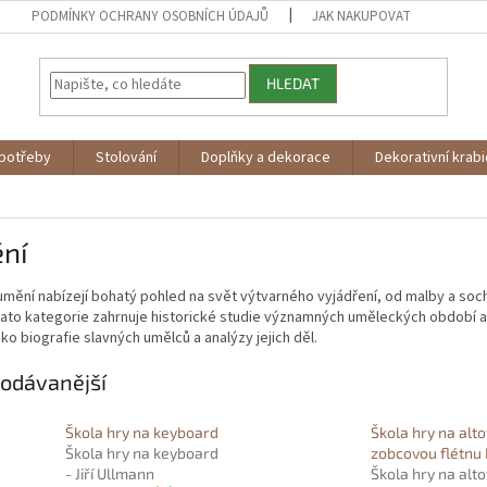
PODMÍNKY OCHRANY OSOBNÍCH ÚDAJŮ
JAK NAKUPOVAT
HLEDAT
potřeby
Stolování
Doplňky a dekorace
Dekorativní krab
ní
umění nabízejí bohatý pohled na svět výtvarného vyjádření, od malby a sochař
Tato kategorie zahrnuje historické studie významných uměleckých období a
ako biografie slavných umělců a analýzy jejich děl.
odávanější
Škola hry na keyboard
Škola hry na alt
Škola hry na keyboard
zobcovou flétnu I
- Jiří Ullmann
Škola hry na alt