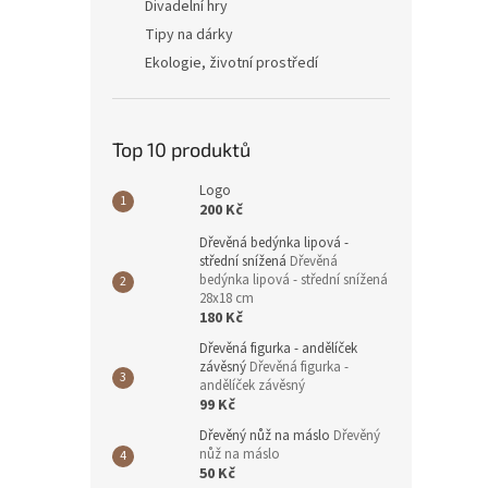
Divadelní hry
Tipy na dárky
Ekologie, životní prostředí
Top 10 produktů
Logo
200 Kč
Dřevěná bedýnka lipová -
střední snížená
Dřevěná
bedýnka lipová - střední snížená
28x18 cm
180 Kč
Dřevěná figurka - andělíček
závěsný
Dřevěná figurka -
andělíček závěsný
99 Kč
Dřevěný nůž na máslo
Dřevěný
nůž na máslo
50 Kč