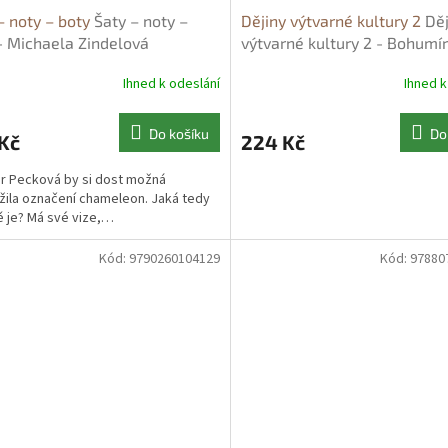
– noty – boty
Šaty – noty –
Dějiny výtvarné kultury 2
Děj
- Michaela Zindelová
výtvarné kultury 2 - Bohumí
Ihned k odeslání
Ihned k
Do košíku
Do
Kč
224 Kč
 Pecková by si dost možná
žila označení chameleon. Jaká tedy
ě je? Má své vize,…
Kód:
9790260104129
Kód:
97880