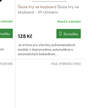
Škola hry na keyboard
Škola hry na
keyboard - Jiří Ullmann
 odeslání
Ihned k odeslání
 košíku
Do košíku
128 Kč
Je určena pro všechny jednomanuálové
mi.
modely s doprovodnou automatikou a
automatickým bubeníkem.…
75255365
Kód:
9788025137802