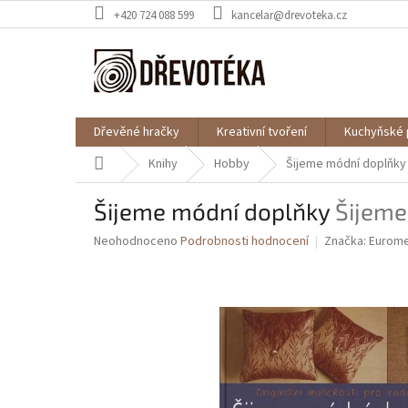
Přejít
+420 724 088 599
kancelar@drevoteka.cz
na
obsah
Dřevěné hračky
Kreativní tvoření
Kuchyňské 
Domů
Knihy
Hobby
Šijeme módní doplňk
Šijeme módní doplňky
Šijeme
Průměrné
Neohodnoceno
Podrobnosti hodnocení
Značka:
Eurome
hodnocení
produktu
je
0,0
z
5
hvězdiček.