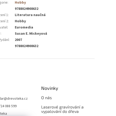
gorie
:
Hobby
9788024908632
zení 1
:
Literatura naučná
zení 2
:
Hobby
vatel
:
Euromedia
r
:
Susan E. Mickeyová
Vydání
:
2007
9788024908632
Novinky
O nás
lar
@
drevoteka.cz
724 088 599
Laserové gravírování a
vypalování do dřeva
teka