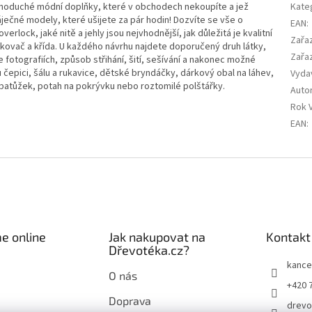
ednoduché módní doplňky, které v obchodech nekoupíte a jež
Kate
Báječné modely, které ušijete za pár hodin! Dozvíte se vše o
EAN
:
erlock, jaké nitě a jehly jsou nejvhodnější, jak důležitá je kvalitní
Zařa
čkovač a křída. U každého návrhu najdete doporučený druh látky,
Zařa
 fotografiích, způsob střihání, šití, sešívání a nakonec možné
 čepici, šálu a rukavice, dětské bryndáčky, dárkový obal na láhev,
Vyda
 batůžek, potah na pokrývku nebo roztomilé polštářky.
Auto
Rok 
EAN
:
e online
Jak nakupovat na
Kontakt
Dřevotéka.cz?
kance
O nás
+420 
Doprava
drevo