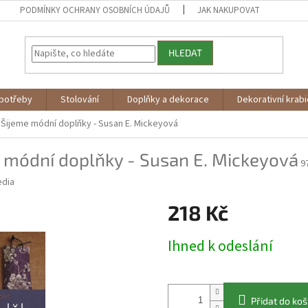
PODMÍNKY OCHRANY OSOBNÍCH ÚDAJŮ
JAK NAKUPOVAT
HLEDAT
potřeby
Stolování
Doplňky a dekorace
Dekorativní krab
y
Šijeme módní doplňky - Susan E. Mickeyová
 módní doplňky - Susan E. Mickeyová
9
dia
218 Kč
Měrná
Ihned k odeslání
cena:
Přidat do koš