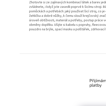
Zhotovte si ze zajímavých kombinací látek a barev j
zvládnete, i když jste zasedli poprvé k šicímu stroji. 
pomůckách a potřebách: jaký používat šicí stroj, co je ov
žehlička a dobré nůžky, k čemu slouží krejčovský zna
úroveň obtížnosti, materiál a potřeby, postup práce ve
obměny doplňku. Ušijte si kabelu s popruhy, fleecovou
pouzdro na brýle, spací masku a polštářek, zdrhovací
Z
á
p
a
t
Přijímám
í
platby