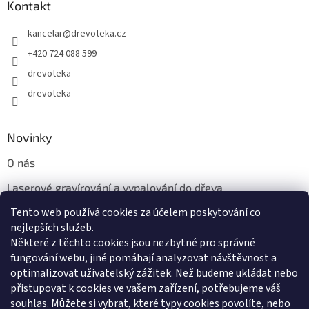
Kontakt
kancelar
@
drevoteka.cz
+420 724 088 599
drevoteka
drevoteka
Novinky
O nás
Laserové gravírování a vypalování do dřeva
Tento web používá cookies za účelem poskytování co
Proč jíst z přírodních dřevěných talířů: Ekologická a Stylová
Volba
nejlepších služeb.
Některé z těchto cookies jsou nezbytné pro správné
fungování webu, jiné pomáhají analyzovat návštěvnost a
optimalizovat uživatelský zážitek. Než budeme ukládat nebo
přistupovat k cookies ve vašem zařízení, potřebujeme váš
souhlas. Můžete si vybrat, které typy cookies povolíte, nebo