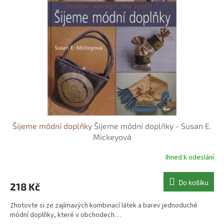
s
o
p
d
r
u
o
k
d
t
u
ů
k
t
ů
Šijeme módní doplňky
Šijeme módní doplňky - Susan E.
Mickeyová
Ihned k odeslání
Do košíku
218 Kč
Zhotovte si ze zajímavých kombinací látek a barev jednoduché
módní doplňky, které v obchodech…