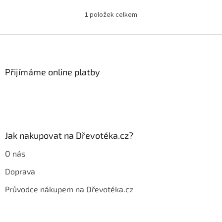
1
položek celkem
O
v
l
Z
á
á
d
p
a
a
Přijímáme online platby
c
t
í
í
p
r
v
k
y
Jak nakupovat na Dřevotéka.cz?
v
ý
O nás
p
i
Doprava
s
u
Průvodce nákupem na Dřevotéka.cz