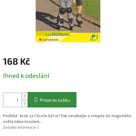
168 Kč
Měrná
Ihned k odeslání
cena:
Přidat do košíku
Podtitul : krok za Chcete být in? Pak neváhejte a vstupte do magického
světa inline bruslení.…
Detailní informace