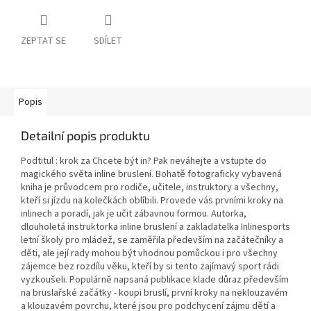
ZEPTAT SE
SDÍLET
Popis
Detailní popis produktu
Podtitul : krok za Chcete být in? Pak neváhejte a vstupte do
magického světa inline bruslení. Bohatě fotograficky vybavená
kniha je průvodcem pro rodiče, učitele, instruktory a všechny,
kteří si jízdu na kolečkách oblíbili. Provede vás prvními kroky na
inlinech a poradí, jak je učit zábavnou formou. Autorka,
dlouholetá instruktorka inline bruslení a zakladatelka Inlinesports
letní školy pro mládež, se zaměřila především na začátečníky a
děti, ale její rady mohou být vhodnou pomůckou i pro všechny
zájemce bez rozdílu věku, kteří by si tento zajímavý sport rádi
vyzkoušeli. Populárně napsaná publikace klade důraz především
na bruslařské začátky - koupi bruslí, první kroky na neklouzavém
a klouzavém povrchu, které jsou pro podchycení zájmu dětí a