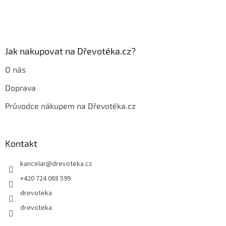
í
Jak nakupovat na Dřevotéka.cz?
O nás
Doprava
Průvodce nákupem na Dřevotéka.cz
Kontakt
kancelar
@
drevoteka.cz
+420 724 088 599
drevoteka
drevoteka