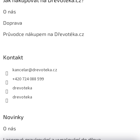
Jak nakupovat na Dřevotéka.cz?
O nás
Doprava
Průvodce nákupem na Dřevotéka.cz
Kontakt
kancelar
@
drevoteka.cz
+420 724 088 599
drevoteka
drevoteka
Novinky
O nás
Laserové gravírování a vypalování do dřeva