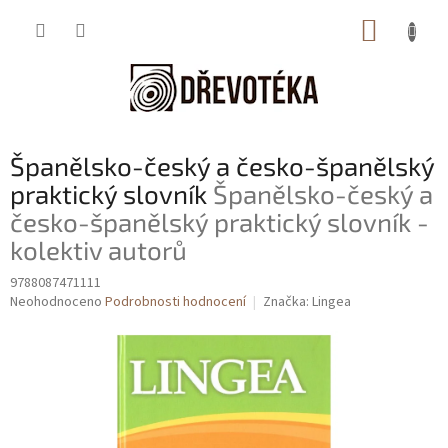
Přejít
NÁKUP
na
obsah
KOŠÍK
Španělsko-český a česko-španělský
praktický slovník
Španělsko-český a
česko-španělský praktický slovník -
kolektiv autorů
9788087471111
Průměrné
Neohodnoceno
Podrobnosti hodnocení
Značka:
Lingea
hodnocení
produktu
je
0,0
z
5
hvězdiček.