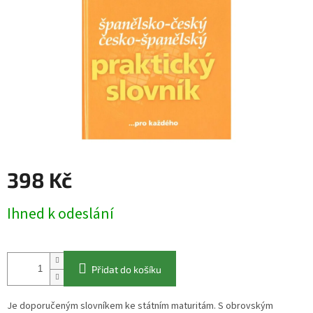
398 Kč
Měrná
Ihned k odeslání
cena:
Přidat do košíku
Je doporučeným slovníkem ke státním maturitám. S obrovským