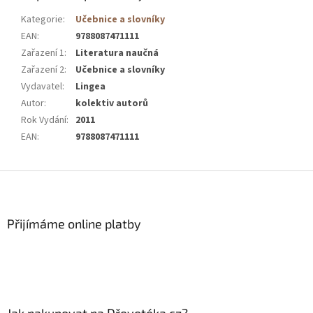
Kategorie
:
Učebnice a slovníky
EAN
:
9788087471111
Zařazení 1
:
Literatura naučná
Zařazení 2
:
Učebnice a slovníky
Vydavatel
:
Lingea
Autor
:
kolektiv autorů
Rok Vydání
:
2011
EAN
:
9788087471111
Z
á
p
a
Přijímáme online platby
t
í