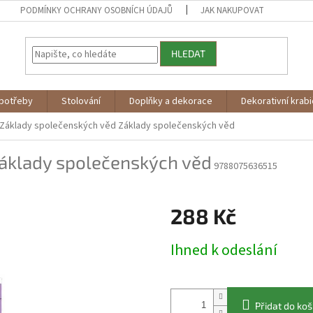
PODMÍNKY OCHRANY OSOBNÍCH ÚDAJŮ
JAK NAKUPOVAT
HLEDAT
potřeby
Stolování
Doplňky a dekorace
Dekorativní krab
Základy společenských věd
Základy společenských věd
áklady společenských věd
9788075636515
288 Kč
Měrná
Ihned k odeslání
cena:
Přidat do koš