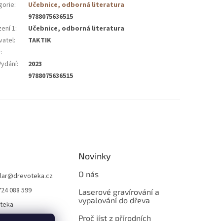
gorie
:
Učebnice, odborná literatura
9788075636515
zení 1
:
Učebnice, odborná literatura
vatel
:
TAKTIK
r
:
Vydání
:
2023
9788075636515
Novinky
O nás
lar
@
drevoteka.cz
724 088 599
Laserové gravírování a
vypalování do dřeva
teka
Proč jíst z přírodních
teka