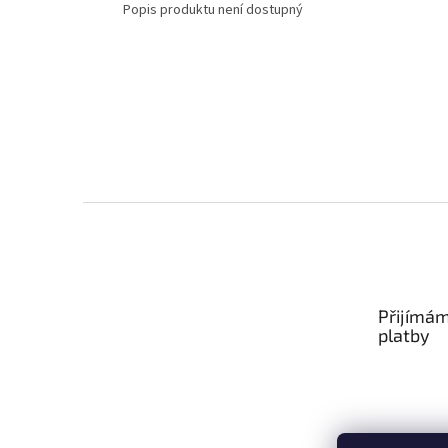
Popis produktu není dostupný
Z
á
p
a
t
Přijímám
í
platby