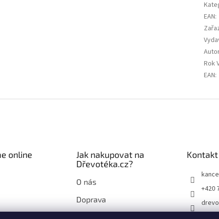
Kate
EAN
:
Zařa
Vyda
Auto
Rok 
EAN
:
e online
Jak nakupovat na
Kontakt
Dřevotéka.cz?
kance
O nás
+420 
Doprava
drevo
Průvodce nákupem na
drevo