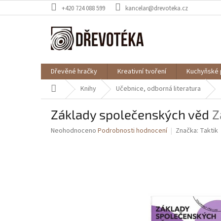
Přejít
+420 724 088 599
kancelar@drevoteka.cz
na
obsah
Dřevěné hračky
Kreativní tvoření
Kuchyňské 
Domů
Knihy
Učebnice, odborná literatura
Základy společenských věd
Z
Průměrné
Neohodnoceno
Podrobnosti hodnocení
Značka:
Taktik
hodnocení
produktu
je
0,0
z
5
hvězdiček.