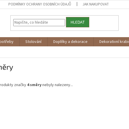
PODMÍNKY OCHRANY OSOBNÍCH ÚDAJŮ
JAK NAKUPOVAT
HLEDAT
potřeby
Stolování
Doplňky a dekorace
Dekorativní krab
měry
rodukty značky
4 směry
nebyly nalezeny...