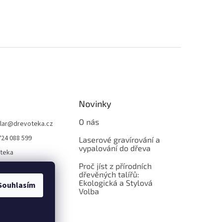
Novinky
O nás
lar
@
drevoteka.cz
724 088 599
Laserové gravírování a
vypalování do dřeva
teka
Proč jíst z přírodních
teka
dřevěných talířů:
Ekologická a Stylová
Souhlasím
Volba