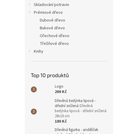
n
Skladování potravin
e
Prémiové dřevo
l
Dubové dřevo
Bukové dřevo
Ořechové dřevo
Třešňové dřevo
Knihy
Top 10 produktů
Logo
200 Kč
Dřevěná bedýnka lipová -
střední snížená
Dřevěná
bedýnka lipová - střední snížená
28x18 cm
180 Kč
Dřevěná figurka - andělíček