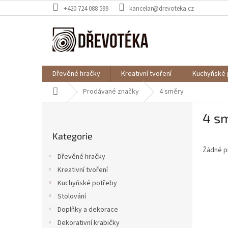
Přejít
+420 724 088 599
kancelar@drevoteka.cz
na
obsah
Dřevěné hračky
Kreativní tvoření
Kuchyňské 
Domů
Prodávané značky
4 směry
P
4 s
o
Přeskočit
s
Kategorie
kategorie
t
Žádné p
r
Dřevěné hračky
a
Kreativní tvoření
n
Kuchyňské potřeby
n
í
Stolování
p
Doplňky a dekorace
a
Dekorativní krabičky