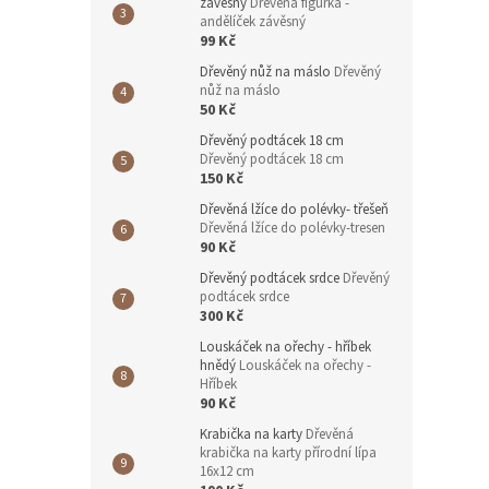
závěsný
Dřevěná figurka -
andělíček závěsný
99 Kč
Dřevěný nůž na máslo
Dřevěný
nůž na máslo
50 Kč
Dřevěný podtácek 18 cm
Dřevěný podtácek 18 cm
150 Kč
Dřevěná lžíce do polévky- třešeň
Dřevěná lžíce do polévky-tresen
90 Kč
Dřevěný podtácek srdce
Dřevěný
podtácek srdce
300 Kč
Louskáček na ořechy - hříbek
hnědý
Louskáček na ořechy -
Hříbek
90 Kč
Krabička na karty
Dřevěná
krabička na karty přírodní lípa
16x12 cm