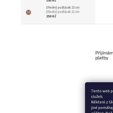
190 Kč
Dřevěný podtácek 22 cm
Dřevěný podtácek 22 cm
250 Kč
Z
á
p
a
t
Přijímám
í
platby
Tento web po
služeb.
Některé z tě
jiné pomáhaj