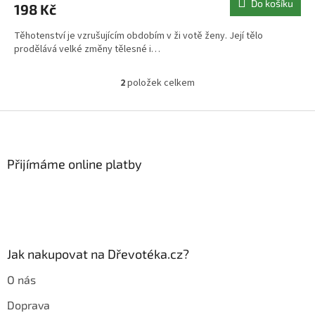
Do košíku
198 Kč
Těhotenství je vzrušujícím obdobím v ži votě ženy. Její tělo
prodělává velké změny tělesné i…
2
položek celkem
O
v
l
Z
á
á
d
p
a
a
Přijímáme online platby
c
t
í
í
p
r
v
k
y
Jak nakupovat na Dřevotéka.cz?
v
ý
O nás
p
i
Doprava