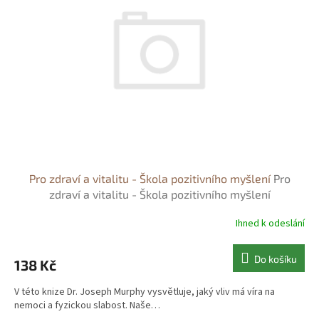
s
o
p
d
r
u
o
k
d
t
u
ů
k
t
ů
Pro zdraví a vitalitu - Škola pozitivního myšlení
Pro
zdraví a vitalitu - Škola pozitivního myšlení
Ihned k odeslání
Do košíku
138 Kč
V této knize Dr. Joseph Murphy vysvětluje, jaký vliv má víra na
nemoci a fyzickou slabost. Naše…