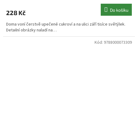
Do košíku
228 Kč
Doma voní čerstvě upečené cukroví a na ulici září tisíce světýlek.
Detailní obrázky naladí na…
Kód:
9788000073309