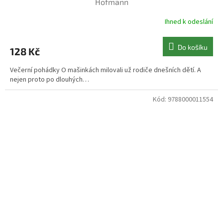
Hofmann
Ihned k odeslání
Do košíku
128 Kč
Večerní pohádky O mašinkách milovali už rodiče dnešních dětí. A
nejen proto po dlouhých…
Kód:
9788000011554