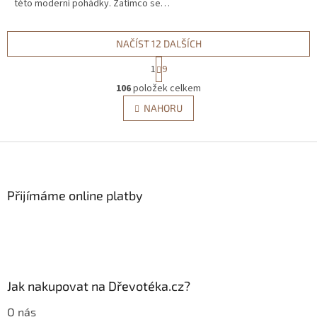
této moderní pohádky. Zatímco se…
NAČÍST 12 DALŠÍCH
S
1
9
t
O
r
106
položek celkem
v
á
l
NAHORU
n
á
k
d
o
v
Z
a
á
c
á
n
í
p
í
p
a
Přijímáme online platby
r
t
v
í
k
y
v
ý
p
Jak nakupovat na Dřevotéka.cz?
i
s
O nás