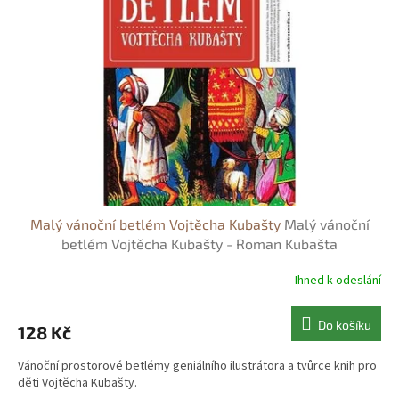
s
o
p
d
r
u
o
k
d
t
u
ů
k
t
ů
Malý vánoční betlém Vojtěcha Kubašty
Malý vánoční
betlém Vojtěcha Kubašty - Roman Kubašta
Ihned k odeslání
Do košíku
128 Kč
Vánoční prostorové betlémy geniálního ilustrátora a tvůrce knih pro
děti Vojtěcha Kubašty.