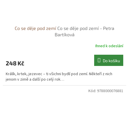
Co se děje pod zemí
Co se děje pod zemí - Petra
Bartíková
Ihned k odeslání
Do košíku
248 Kč
Králík, krtek, jezevec – ti všichni bydlí pod zemí. Někteří z nich
jenom v zimě a další po celý rok…
Kód:
9788000076881