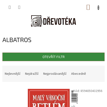
Přejít
NÁKUP
na
obsah
KOŠÍK
ALBATROS
OTEVŘÍT FILTR
Ř
a
Nejlevnější
Nejdražší
Nejprodávanější
Abecedně
z
e
V
n
Kód:
8594050432956
ý
í
p
p
i
r