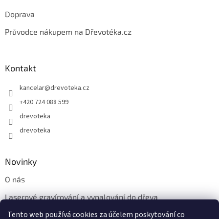
u
Doprava
Průvodce nákupem na Dřevotéka.cz
Kontakt
kancelar
@
drevoteka.cz
+420 724 088 599
drevoteka
drevoteka
Novinky
O nás
Laserové gravírování a vypalování do dřeva
Tento web používá cookies za účelem poskytování co
Proč jíst z přírodních dřevěných talířů: Ekologická a Stylová