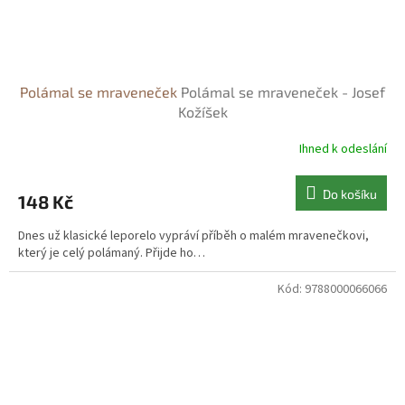
Polámal se mraveneček
Polámal se mraveneček - Josef
Kožíšek
Ihned k odeslání
Do košíku
148 Kč
Dnes už klasické leporelo vypráví příběh o malém mravenečkovi,
který je celý polámaný. Přijde ho…
Kód:
9788000066066