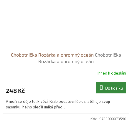
Chobotnička Rozárka a ohromný oceán
Chobotnička
Rozárka a ohromný oceán
Ihned k odeslání
Do košíku
248 Kč
V moři se děje tolik věcí. Krab poustevníček si stěhuje svoji
sasanku, hejno sleďů uniká před…
Kód:
9788000073590