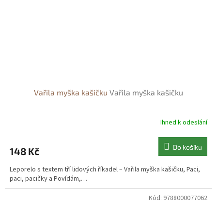
Vařila myška kašičku
Vařila myška kašičku
Ihned k odeslání
Do košíku
148 Kč
Leporelo s textem tří lidových říkadel – Vařila myška kašičku, Paci,
paci, pacičky a Povídám,…
Kód:
9788000077062