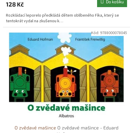
Do košíku
128 Kč
Rozkládací leporelo předkládá dětem oblíbeného Fíka, který se
tentokrát vydal na zkušenou k…
Kód:
9788000078045
O zvědavé mašince
O zvědavé mašince - Eduard