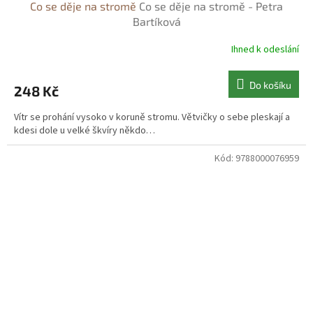
Co se děje na stromě
Co se děje na stromě - Petra
Bartíková
Ihned k odeslání
Do košíku
248 Kč
Vítr se prohání vysoko v koruně stromu. Větvičky o sebe pleskají a
kdesi dole u velké škvíry někdo…
Kód:
9788000076959