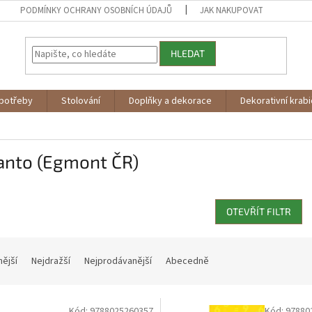
PODMÍNKY OCHRANY OSOBNÍCH ÚDAJŮ
JAK NAKUPOVAT
HLEDAT
potřeby
Stolování
Doplňky a dekorace
Dekorativní krab
anto (Egmont ČR)
OTEVŘÍT FILTR
nější
Nejdražší
Nejprodávanější
Abecedně
Kód:
9788025260357
Kód:
97880