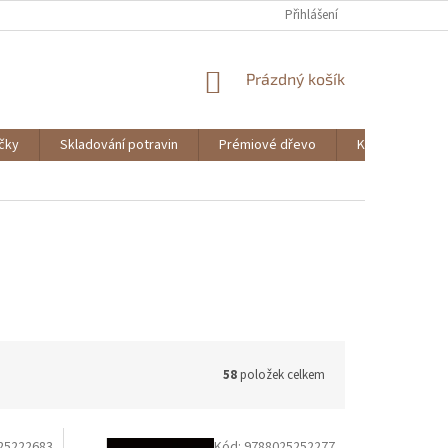
Přihlášení
NÁKUPNÍ
Prázdný košík
KOŠÍK
ičky
Skladování potravin
Prémiové dřevo
Knihy
58
položek celkem
25222683
Kód:
9788025252277