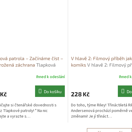
ová patrola – Začínáme číst –
V hlavě 2: Filmový příběh ja
rožená záchrana
Tlapková
komiks
V hlavě 2: Filmový p
la – Začínáme číst –
jako komiks
Ihned k odeslání
Ihned k
ožená záchrana - kolektiv
ů
Do košíku
Do
 Kč
228 Kč
ičujte si čtenářské dovednosti s
Do toho, týme Riley! Třináctiletá Ri
 z Tlapkové patroly! " Na nic
Andersenová prochází poměrně v
jte a vyrazte s…
změnami! Je jí třináct…