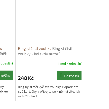
ko
Bing si čistí zoubky
Bing si čistí
říběh
zoubky - kolektiv autorů
 odeslání
Ihned k odeslání
 košíku
Do košíku
248 Kč
ley
Bing by si měl vyčistit zoubky! Popadněte
elkými
své kartáčky a připojte se k němu! Víte, jak
na to? Pokud…