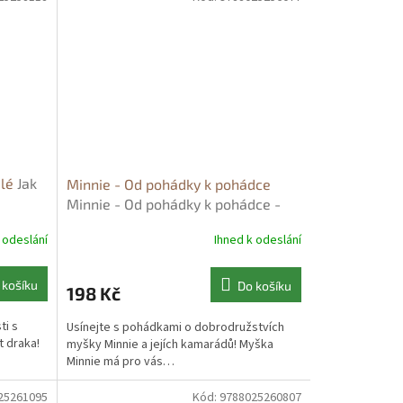
elé
Jak
Minnie - Od pohádky k pohádce
Minnie - Od pohádky k pohádce -
Walt Disney
 odeslání
Ihned k odeslání
 košíku
Do košíku
198 Kč
ti s
Usínejte s pohádkami o dobrodružstvích
t draka!
myšky Minnie a jejích kamarádů! Myška
Minnie má pro vás…
25261095
Kód:
9788025260807