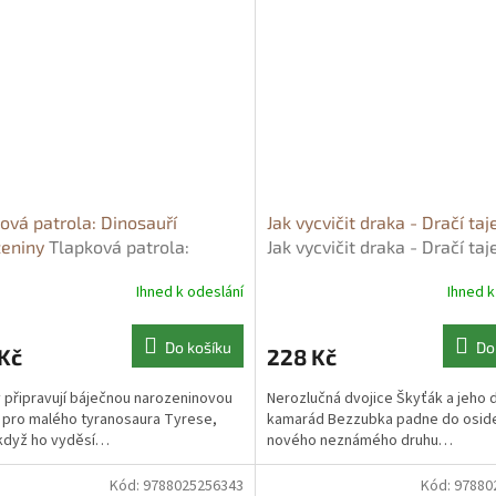
ová patrola: Dinosauří
Jak vycvičit draka - Dračí ta
zeniny
Tlapková patrola:
Jak vycvičit draka - Dračí ta
auří narozeniny
Ihned k odeslání
Ihned k
Do košíku
Do
Kč
228 Kč
 připravují báječnou narozeninovou
Nerozlučná dvojice Škyťák a jeho d
 pro malého tyranosaura Tyrese,
kamarád Bezzubka padne do osid
když ho vyděsí…
nového neznámého druhu…
Kód:
9788025256343
Kód:
97880