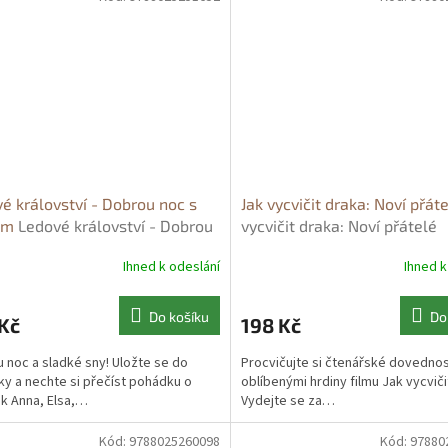
é království - Dobrou noc s
Jak vycvičit draka: Noví přát
em
Ledové království - Dobrou
vycvičit draka: Noví přátelé
 Olafem
Ihned k odeslání
Ihned k
Do košíku
Do
Kč
198 Kč
 noc a sladké sny! Uložte se do
Procvičujte si čtenářské dovednos
ky a nechte si přečíst pohádku o
oblíbenými hrdiny filmu Jak vycviči
ak Anna, Elsa,…
Vydejte se za…
Kód:
9788025260098
Kód:
97880