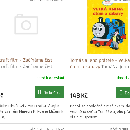
raft film - Začínáme číst
Tomáš a jeho přátelé - Velká
raft film - Začínáme číst
čtení a zábavy
Tomáš a jeho 
- Velká kniha čtení a zábavy 
Ihned k odeslání
Ihned k
neznámý - neuveden
Do košíku
Do
Kč
148 Kč
dobrodružství v Minecraftu! Vítejte
Ponoř se společně s mašinkami d
tě zvaném Minecraft, kde je klíčem k
veselého světa Tomáše a jeho přát
í to,…
si s nimi spoustu…
Kód:
9788025251652
Kód:
97880