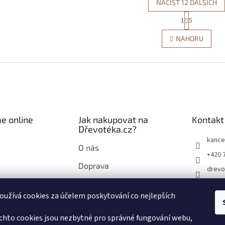
NAČÍST 12 DALŠÍCH
S
1
5
O
t
r
v
NAHORU
á
l
n
á
k
d
o
a
v
c
á
í
n
p
í
r
e online
Jak nakupovat na
Kontakt
v
Dřevotéka.cz?
k
y
kance
O nás
v
+420 
ý
Doprava
p
drevo
i
Průvodce nákupem na
drevo
s
Dřevotéka.cz
užívá cookies za účelem poskytování co nejlepších
u
chto cookies jsou nezbytné pro správné fungování webu,