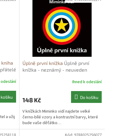
 kniha
Úplně první knížka
Úplně první
přátelé
knížka - neznámý - neuveden
-
 odeslání
Ihned k odeslání
 košíku
Do košíku
148 Kč
o
V knížkách Miminko vidí najdete velké
el a užij
černo-bílé vzory a kontrastní barvy, které
bude vaše děťátko…
25258118
Kód:
9788025256077