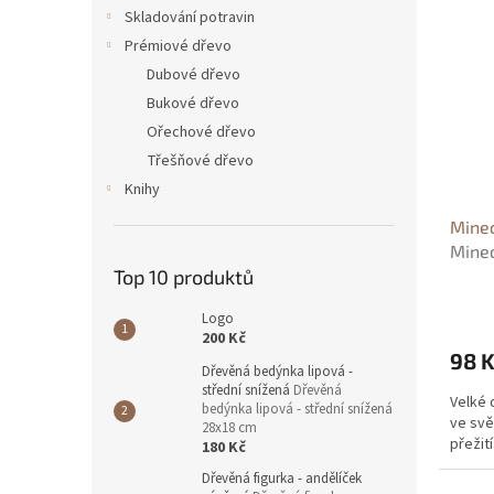
n
ý
í
Skladování potravin
e
p
p
Prémiové dřevo
l
i
r
Dubové dřevo
s
o
Bukové dřevo
p
d
Ořechové dřevo
r
u
o
k
Třešňové dřevo
d
t
Knihy
u
ů
Minec
k
Minec
t
Top 10 produktů
ů
Logo
200 Kč
98 
Dřevěná bedýnka lipová -
střední snížená
Dřevěná
Velké 
bedýnka lipová - střední snížená
ve svě
28x18 cm
přežit
180 Kč
Dřevěná figurka - andělíček