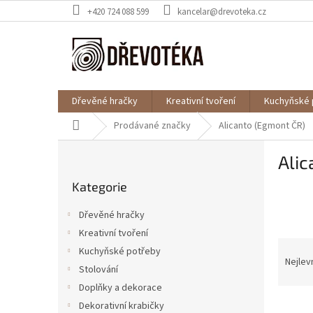
Přejít
+420 724 088 599
kancelar@drevoteka.cz
na
obsah
Dřevěné hračky
Kreativní tvoření
Kuchyňské 
Domů
Prodávané značky
Alicanto (Egmont ČR)
P
Alic
o
Přeskočit
s
Kategorie
kategorie
t
r
Dřevěné hračky
a
Kreativní tvoření
n
Ř
Kuchyňské potřeby
n
a
Nejlev
í
Stolování
z
p
Doplňky a dekorace
e
a
V
n
Dekorativní krabičky