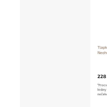
Tlapk
Neoh
patro
Neohr
autor
228
"Procv
hrdiny
nečeke