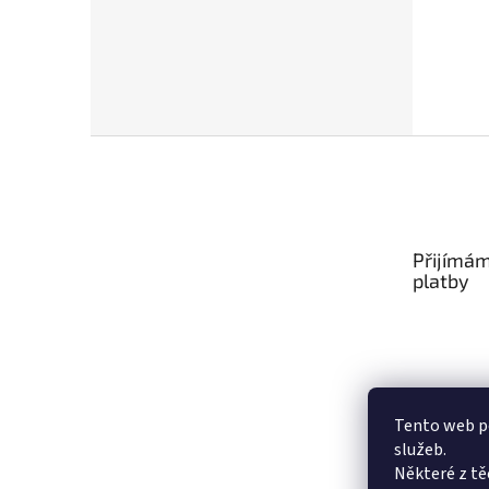
Z
á
p
a
t
Přijímám
í
platby
Tento web po
služeb.
Některé z tě