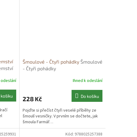
jemství
Šmoulové - Čtyři pohádky
Šmoulové
jemství
- Čtyři pohádky
 odeslání
Ihned k odeslání
 košíku
Do košíku
228 Kč
račí
Pojďte si přečíst čtyři veselé příběhy ze
el
šmoulí vesničky. V prvním se dočtete, jak
šmoula Farmář…
25259931
Kód:
9788025257388