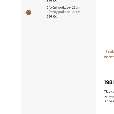
190 Kč
Dřevěný podtácek 22 cm
Dřevěný podtácek 22 cm
250 Kč
Tlapk
naro
Dinos
198 
Tlapky
oslavu
jenže 