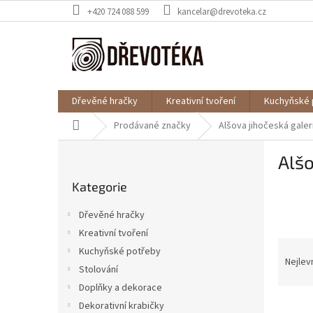
Přejít
+420 724 088 599
kancelar@drevoteka.cz
na
obsah
Dřevěné hračky
Kreativní tvoření
Kuchyňské 
Domů
Prodávané značky
Alšova jihočeská galer
P
Alšo
o
Přeskočit
s
Kategorie
kategorie
t
r
Dřevěné hračky
a
Kreativní tvoření
n
Ř
Kuchyňské potřeby
n
a
Nejlev
í
Stolování
z
p
Doplňky a dekorace
e
a
V
n
Dekorativní krabičky