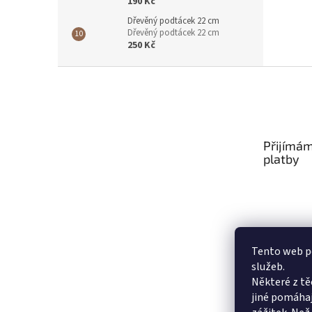
190 Kč
Dřevěný podtácek 22 cm
Dřevěný podtácek 22 cm
250 Kč
Z
á
p
a
t
Přijímám
í
platby
Tento web po
služeb.
Některé z tě
jiné pomáhaj