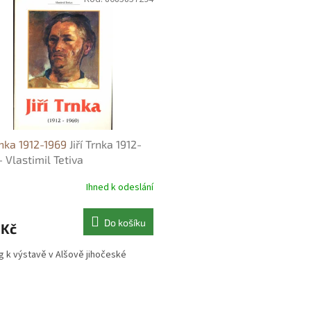
Trnka 1912-1969
Jiří Trnka 1912-
- Vlastimil Tetiva
Ihned k odeslání
Do košíku
 Kč
g k výstavě v Alšově jihočeské
O