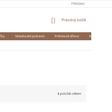
Přihlášení
NÁKUPNÍ
Prázdný košík
KOŠÍK
ičky
Skladování potravin
Prémiové dřevo
Knihy
1
položek celkem