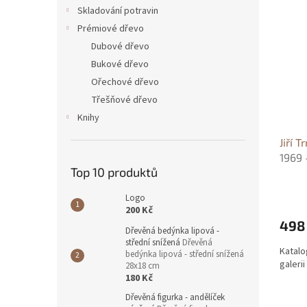
n
ý
í
Skladování potravin
e
p
p
Prémiové dřevo
l
i
r
Dubové dřevo
s
o
Bukové dřevo
p
d
Ořechové dřevo
r
u
o
k
Třešňové dřevo
d
t
Knihy
u
ů
Jiří 
k
1969 
t
Top 10 produktů
ů
Logo
200 Kč
498
Dřevěná bedýnka lipová -
střední snížená
Dřevěná
Katalo
bedýnka lipová - střední snížená
galerii
28x18 cm
180 Kč
Dřevěná figurka - andělíček