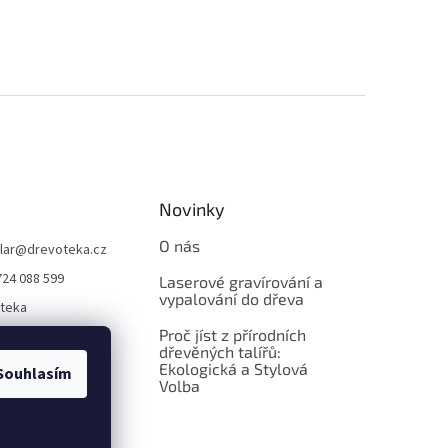
Novinky
O nás
lar
@
drevoteka.cz
724 088 599
Laserové gravírování a
vypalování do dřeva
teka
Proč jíst z přírodních
teka
dřevěných talířů:
Ekologická a Stylová
Souhlasím
Volba