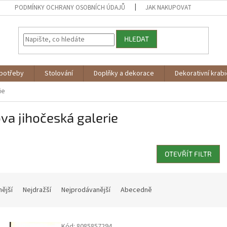
PODMÍNKY OCHRANY OSOBNÍCH ÚDAJŮ
JAK NAKUPOVAT
HLEDAT
potřeby
Stolování
Doplňky a dekorace
Dekorativní krab
ie
va jihočeská galerie
OTEVŘÍT FILTR
nější
Nejdražší
Nejprodávanější
Abecedně
Kód:
8085857294