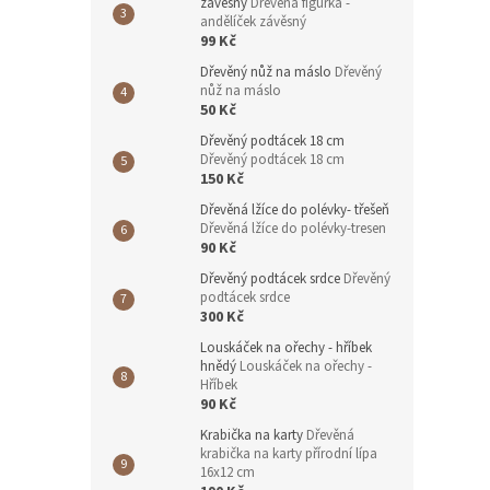
závěsný
Dřevěná figurka -
andělíček závěsný
99 Kč
Dřevěný nůž na máslo
Dřevěný
nůž na máslo
50 Kč
Dřevěný podtácek 18 cm
Dřevěný podtácek 18 cm
150 Kč
Dřevěná lžíce do polévky- třešeň
Dřevěná lžíce do polévky-tresen
90 Kč
Dřevěný podtácek srdce
Dřevěný
podtácek srdce
300 Kč
Louskáček na ořechy - hříbek
hnědý
Louskáček na ořechy -
Hříbek
90 Kč
Krabička na karty
Dřevěná
krabička na karty přírodní lípa
16x12 cm